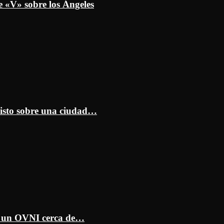
e «V» sobre los Ángeles
isto sobre una ciudad…
ar un OVNI cerca de…