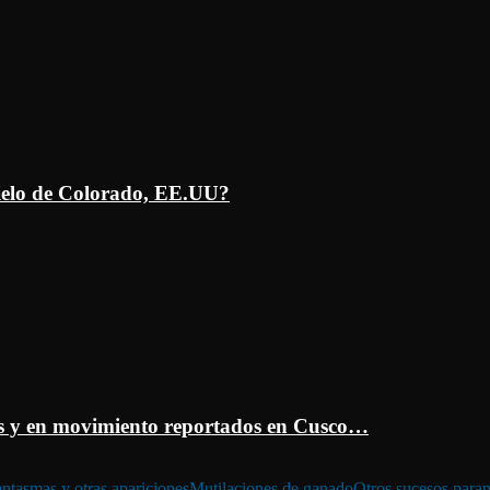
ielo de Colorado, EE.UU?
 y en movimiento reportados en Cusco…
ntasmas y otras apariciones
Mutilaciones de ganado
Otros sucesos para