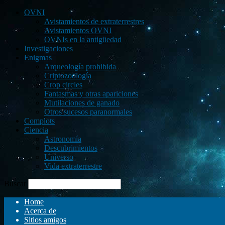
OVNI
Avistamientos de extraterrestres
Avistamientos OVNI
OVNIs en la antigüedad
Investigaciones
Enigmas
Arqueología prohibida
Criptozoología
Crop circles
Fantasmas y otras apariciones
Mutilaciones de ganado
Otros sucesos paranormales
Complots
Ciencia
Astronomía
Descubrimientos
Universo
Vida extraterrestre
Buscar
Home
Acerca de
Sitios amigos