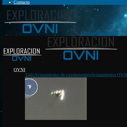
Contacto
Exploración OVNI
OVNI
Todo
Avistamientos de extraterrestres
Avistamientos OVN