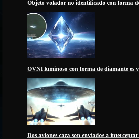
Objeto volador no identificado con forma d
OVNI luminoso con forma de diamante es v
Dos aviones caza son enviados a intercept