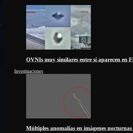
OVNIs muy similares entre sí aparecen en 
Investigaciones
Múltiples anomalías en imágenes nocturnas