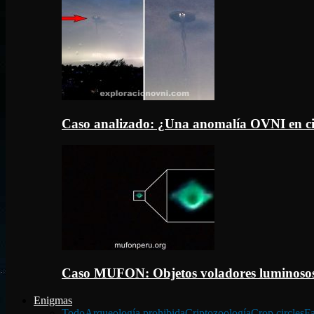
Caso analizado: ¿Una anomalía OVNI en c
Caso MUFON: Objetos voladores luminosos
Enigmas
Todo
Arqueología prohibida
Criptozoología
Crop circles
Fa