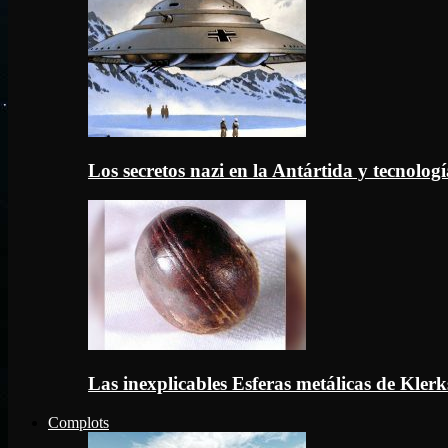
Los secretos nazi en la Antártida y tecnologí
Las inexplicables Esferas metálicas de Kler
Complots