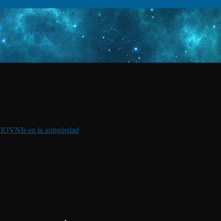
I
OVNIs en la antigüedad