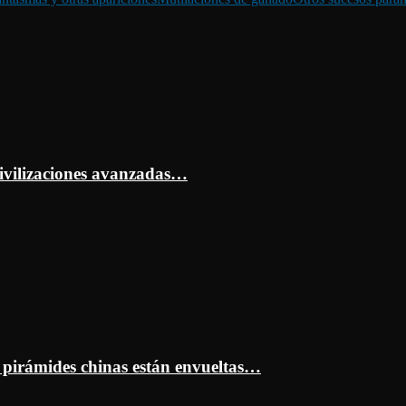
ivilizaciones avanzadas…
s pirámides chinas están envueltas…