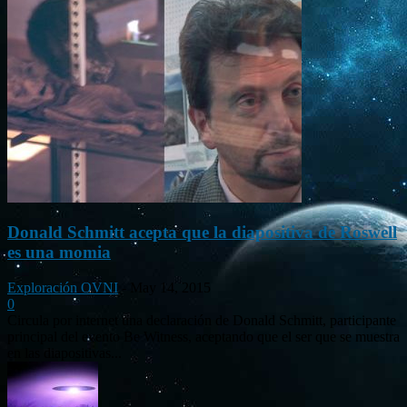
Donald Schmitt acepta que la diapositiva de Roswell
es una momia
Exploración OVNI
-
May 14, 2015
0
Circula por internet una declaración de Donald Schmitt, participante
principal del evento Be Witness, aceptando que el ser que se muestra
en las diapositivas...