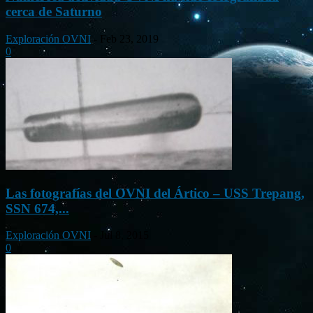
cerca de Saturno
Exploración OVNI
-
Feb 23, 2019
0
Las fotografías del OVNI del Ártico – USS Trepang,
SSN 674,...
Exploración OVNI
-
Jul 8, 2015
0