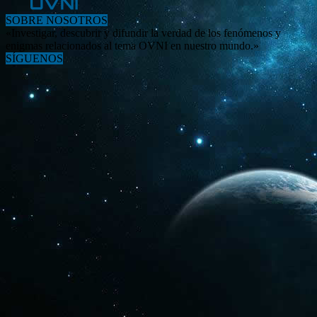
SOBRE NOSOTROS
«Investigar, descubrir y difundir la verdad de los fenómenos y
enigmas relacionados al tema OVNI en nuestro mundo.»
SÍGUENOS