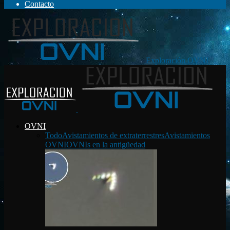
Contacto
Exploración OVNI
OVNI
Todo
Avistamientos de extraterrestres
Avistamientos
OVNI
OVNIs en la antigüedad