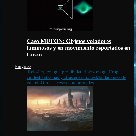
Caso MUFON: Objetos voladores
luminosos y en movimiento reportados en
Cusco…
Enigmas
Todo
Arqueología prohibida
Criptozoología
Crop
circles
Fantasmas y otras apariciones
Mutilaciones de
ganado
Otros sucesos paranormales