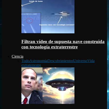
Filtran vídeo de supuesta nave construida
con tecnología extraterrestre
Ciencia
Todo
Astronomía
Descubrimientos
Universo
Vida
extraterrestre