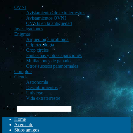
OVNI
Avistamientos de extraterrestres
Avistamientos OVNI
OVNIs en la antigüedad
Investigaciones
Enigmas
Arqueología prohibida
Criptozoología
Crop circles
Fantasmas y otras apariciones
Mutilaciones de ganado
Otros sucesos paranormales
Complots
Ciencia
Astronomía
Descubrimientos
Universo
Vida extraterrestre
Buscar
Home
Acerca de
Sitios amigos