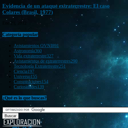
Evidencia de un ataque extraterrestre: El caso
Colares (Brasil, 1977)
Ene 21, 2012
Categoría popular
Avistamientos OVNI
891
Astronomía
360
Vida extraterrestre
327
Avistamientos de extraterrestres
290
Tecnología Extraterrestre
251
Ciencia
197
Universo
155
Conspiraciones
154
Curiosidades
139
¿Qué es lo que buscas?