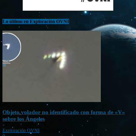
Lo último en Exploración OVNI
Objeto volador no identificado con forma de «V»
sobre los Ángeles
Exploración OVNI
-
Oct 5, 2025
0