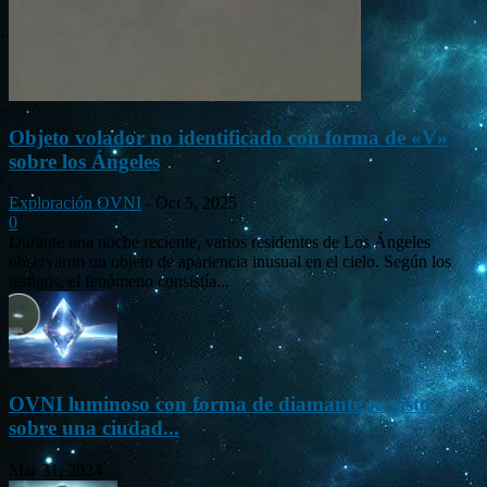
Objeto volador no identificado con forma de «V»
sobre los Ángeles
Exploración OVNI
-
Oct 5, 2025
0
Durante una noche reciente, varios residentes de Los Ángeles
observaron un objeto de apariencia inusual en el cielo. Según los
testigos, el fenómeno consistía...
OVNI luminoso con forma de diamante es visto
sobre una ciudad...
Mar 31, 2024