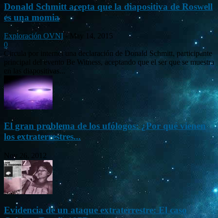
Donald Schmitt acepta que la diapositiva de Roswell
es una momia
Exploración OVNI
-
May 14, 2015
0
Circula por internet una declaración de Donald Schmitt, participante
principal del evento Be Witness, aceptando que el ser que se muestra
en las diapositivas...
El gran problema de los ufólogos: ¿Por qué vienen
los extraterrestres...
Nov 26, 2012
Evidencia de un ataque extraterrestre: El caso