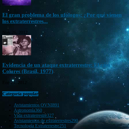
El gran problema de los ufólogos: ¿Por qué vienen
los extraterrestres...
Nov 26, 2012
Evidencia de un ataque extraterrestre: El caso
Colares (Brasil, 1977)
Ene 21, 2012
Categoría popular
Avistamientos OVNI
891
Astronomía
360
Vida extraterrestre
327
Avistamientos de extraterrestres
290
Tecnología Extraterrestre
251