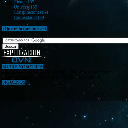
Ciencia
197
Universo
155
Conspiraciones
154
Curiosidades
139
¿Qué es lo que buscas?
SOBRE NOSOTROS
«Investigar, descubrir y difundir la verdad de los fenómenos y
enigmas relacionados al tema OVNI en nuestro mundo.»
SÍGUENOS