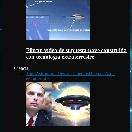
Filtran vídeo de supuesta nave construida
con tecnología extraterrestre
Ciencia
Todo
Astronomía
Descubrimientos
Universo
Vida
extraterrestre