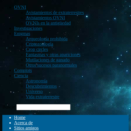
OVNI
Avistamientos de extraterrestres
Avistamientos OVNI
OVNIs en la antigüedad
Investigaciones
Enigmas
Arqueología prohibida
Criptozoología
Crop circles
Fantasmas y otras apariciones
Mutilaciones de ganado
Otros sucesos paranormales
Complots
Ciencia
Astronomía
Descubrimientos
Universo
Vida extraterrestre
Buscar
Home
Acerca de
Sitios amigos