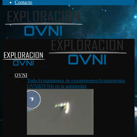
Contacto
Exploración OVNI
OVNI
Todo
Avistamientos de extraterrestres
Avistamientos
OVNI
OVNIs en la antigüedad