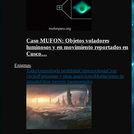
Caso MUFON: Objetos voladores
luminosos y en movimiento reportados en
Cusco…
Enigmas
Todo
Arqueología prohibida
Criptozoología
Crop
circles
Fantasmas y otras apariciones
Mutilaciones de
ganado
Otros sucesos paranormales