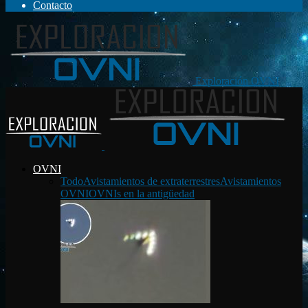
Contacto
Exploración OVNI
OVNI
Todo
Avistamientos de extraterrestres
Avistamientos
OVNI
OVNIs en la antigüedad