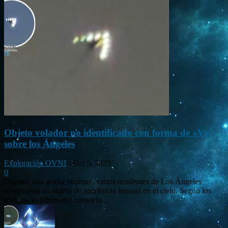
Objeto volador no identificado con forma de «V»
sobre los Ángeles
Exploración OVNI
-
Oct 5, 2025
0
Durante una noche reciente, varios residentes de Los Ángeles
observaron un objeto de apariencia inusual en el cielo. Según los
testigos, el fenómeno consistía...