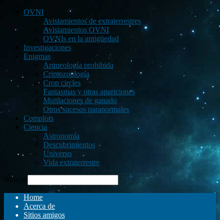
OVNI
Avistamientos de extraterrestres
Avistamientos OVNI
OVNIs en la antigüedad
Investigaciones
Enigmas
Arqueología prohibida
Criptozoología
Crop circles
Fantasmas y otras apariciones
Mutilaciones de ganado
Otros sucesos paranormales
Complots
Ciencia
Astronomía
Descubrimientos
Universo
Vida extraterrestre
Buscar
Home
Acerca de
Sitios amigos