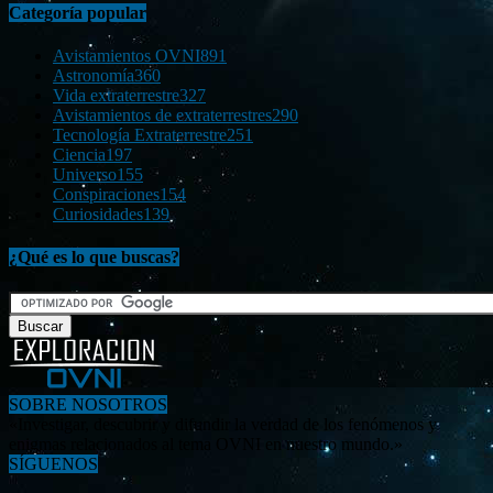
Categoría popular
Avistamientos OVNI
891
Astronomía
360
Vida extraterrestre
327
Avistamientos de extraterrestres
290
Tecnología Extraterrestre
251
Ciencia
197
Universo
155
Conspiraciones
154
Curiosidades
139
¿Qué es lo que buscas?
SOBRE NOSOTROS
«Investigar, descubrir y difundir la verdad de los fenómenos y
enigmas relacionados al tema OVNI en nuestro mundo.»
SÍGUENOS