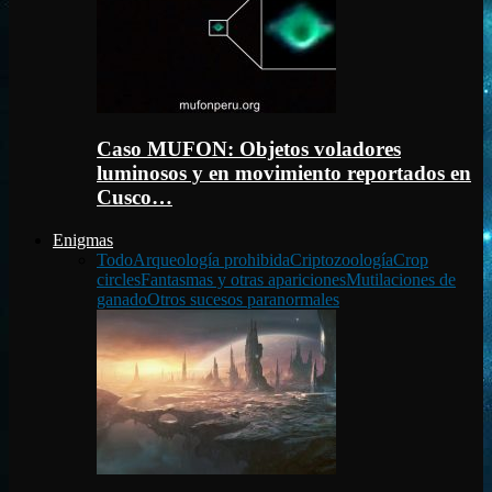
Caso MUFON: Objetos voladores
luminosos y en movimiento reportados en
Cusco…
Enigmas
Todo
Arqueología prohibida
Criptozoología
Crop
circles
Fantasmas y otras apariciones
Mutilaciones de
ganado
Otros sucesos paranormales