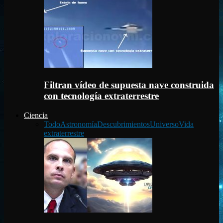
Filtran vídeo de supuesta nave construida
con tecnología extraterrestre
Ciencia
Todo
Astronomía
Descubrimientos
Universo
Vida
extraterrestre