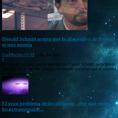
Donald Schmitt acepta que la diapositiva de Roswell
es una momia
Exploración OVNI
-
May 14, 2015
0
Circula por internet una declaración de Donald Schmitt, participante
principal del evento Be Witness, aceptando que el ser que se muestra
en las diapositivas...
El gran problema de los ufólogos: ¿Por qué vienen
los extraterrestres...