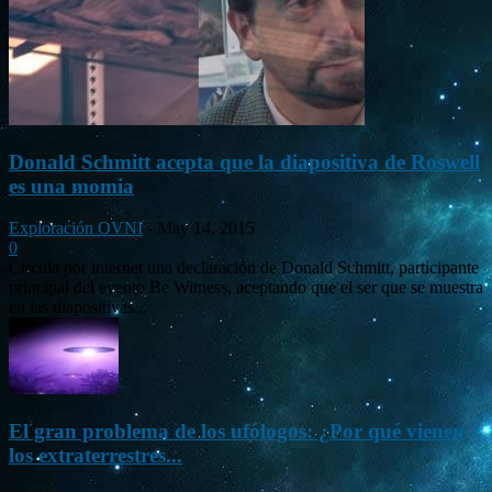
Donald Schmitt acepta que la diapositiva de Roswell
es una momia
Exploración OVNI
-
May 14, 2015
0
Circula por internet una declaración de Donald Schmitt, participante
principal del evento Be Witness, aceptando que el ser que se muestra
en las diapositivas...
El gran problema de los ufólogos: ¿Por qué vienen
los extraterrestres...