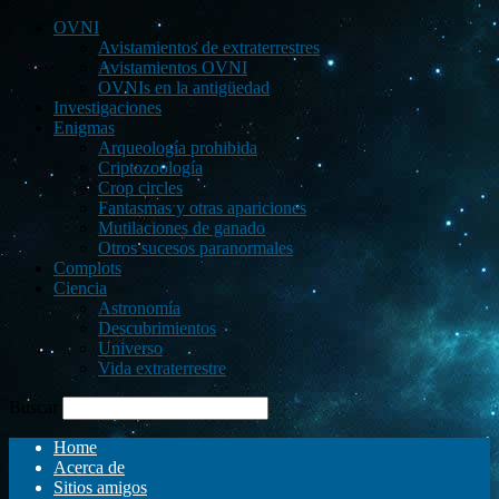
OVNI
Avistamientos de extraterrestres
Avistamientos OVNI
OVNIs en la antigüedad
Investigaciones
Enigmas
Arqueología prohibida
Criptozoología
Crop circles
Fantasmas y otras apariciones
Mutilaciones de ganado
Otros sucesos paranormales
Complots
Ciencia
Astronomía
Descubrimientos
Universo
Vida extraterrestre
Buscar
Home
Acerca de
Sitios amigos