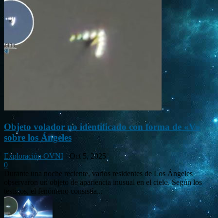
Objeto volador no identificado con forma de «V»
sobre los Ángeles
Exploración OVNI
-
Oct 5, 2025
0
Durante una noche reciente, varios residentes de Los Ángeles
observaron un objeto de apariencia inusual en el cielo. Según los
testigos, el fenómeno consistía...