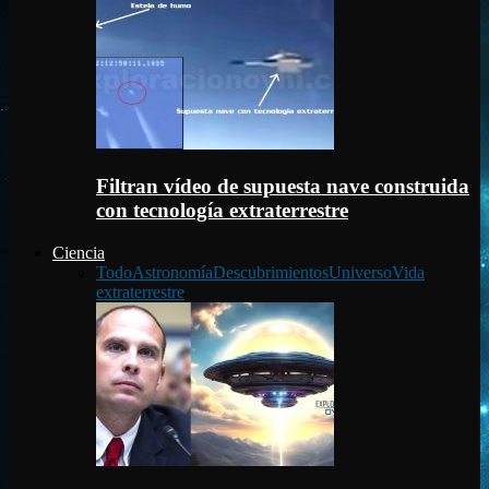
Filtran vídeo de supuesta nave construida
con tecnología extraterrestre
Ciencia
Todo
Astronomía
Descubrimientos
Universo
Vida
extraterrestre