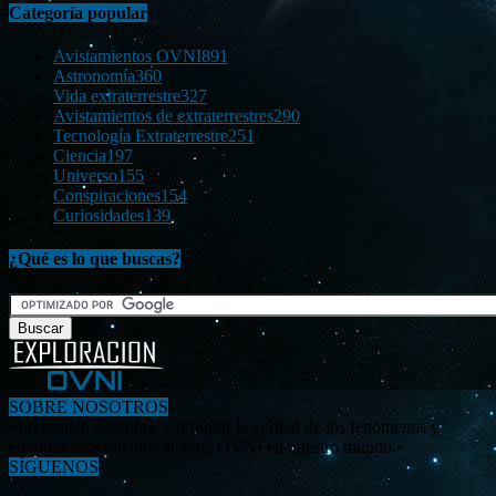
Categoría popular
Avistamientos OVNI
891
Astronomía
360
Vida extraterrestre
327
Avistamientos de extraterrestres
290
Tecnología Extraterrestre
251
Ciencia
197
Universo
155
Conspiraciones
154
Curiosidades
139
¿Qué es lo que buscas?
SOBRE NOSOTROS
«Investigar, descubrir y difundir la verdad de los fenómenos y
enigmas relacionados al tema OVNI en nuestro mundo.»
SÍGUENOS