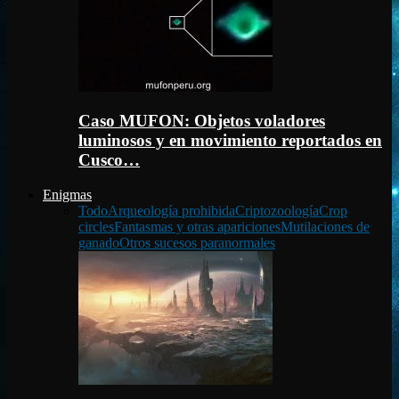
Caso MUFON: Objetos voladores
luminosos y en movimiento reportados en
Cusco…
Enigmas
Todo
Arqueología prohibida
Criptozoología
Crop
circles
Fantasmas y otras apariciones
Mutilaciones de
ganado
Otros sucesos paranormales