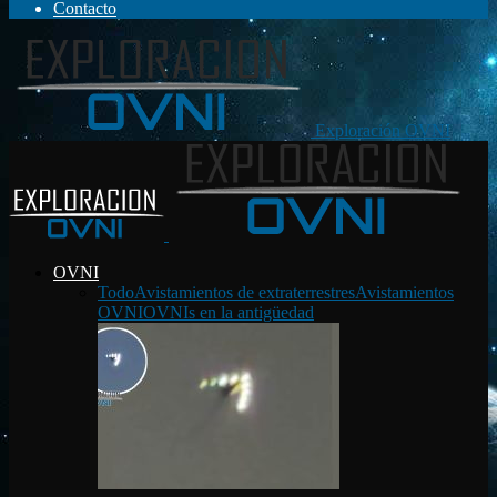
Contacto
Exploración OVNI
OVNI
Todo
Avistamientos de extraterrestres
Avistamientos
OVNI
OVNIs en la antigüedad