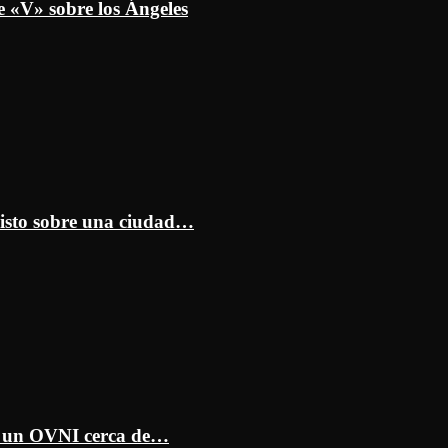
e «V» sobre los Ángeles
isto sobre una ciudad…
ar un OVNI cerca de…