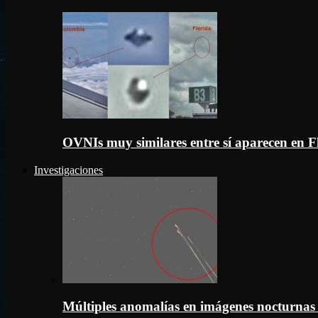
OVNIs muy similares entre sí aparecen en 
Investigaciones
Múltiples anomalías en imágenes nocturnas