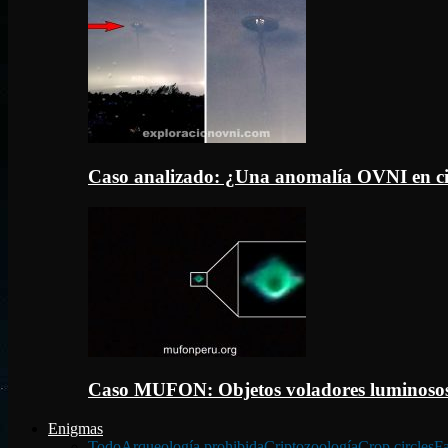
Caso analizado: ¿Una anomalía OVNI en c
Caso MUFON: Objetos voladores luminosos
Enigmas
Todo
Arqueología prohibida
Criptozoología
Crop circles
Fa