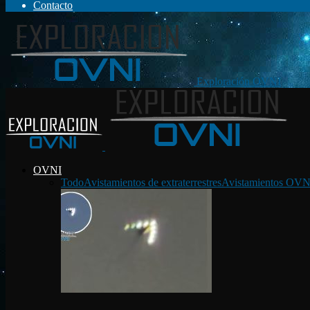
Contacto
Exploración OVNI
OVNI
Todo
Avistamientos de extraterrestres
Avistamientos OVN