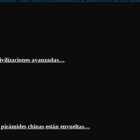
ivilizaciones avanzadas…
s pirámides chinas están envueltas…