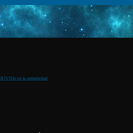
I
OVNIs en la antigüedad