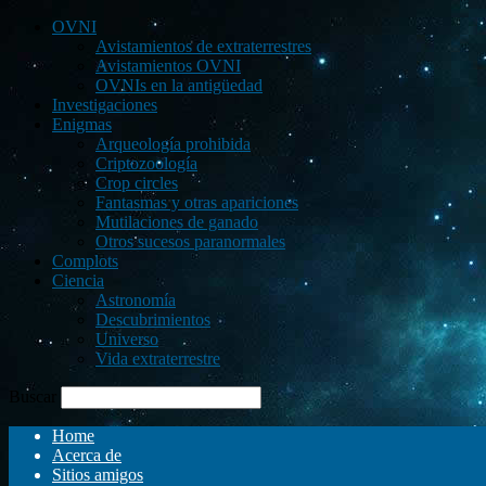
OVNI
Avistamientos de extraterrestres
Avistamientos OVNI
OVNIs en la antigüedad
Investigaciones
Enigmas
Arqueología prohibida
Criptozoología
Crop circles
Fantasmas y otras apariciones
Mutilaciones de ganado
Otros sucesos paranormales
Complots
Ciencia
Astronomía
Descubrimientos
Universo
Vida extraterrestre
Buscar
Home
Acerca de
Sitios amigos