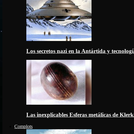
Los secretos nazi en la Antártida y tecnologí
Las inexplicables Esferas metálicas de Kler
Complots