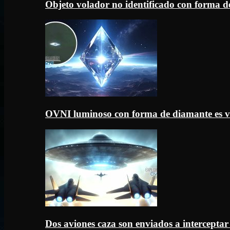
Objeto volador no identificado con forma d
OVNI luminoso con forma de diamante es v
Dos aviones caza son enviados a intercept