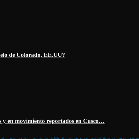
ielo de Colorado, EE.UU?
 y en movimiento reportados en Cusco…
ntasmas y otras apariciones
Mutilaciones de ganado
Otros sucesos para