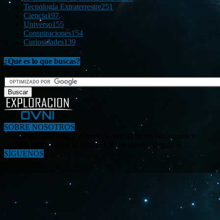
Tecnología Extraterrestre
251
Ciencia
197
Universo
155
Conspiraciones
154
Curiosidades
139
¿Qué es lo que buscas?
SOBRE NOSOTROS
«Investigar, descubrir y difundir la verdad de los fenómenos y
enigmas relacionados al tema OVNI en nuestro mundo.»
SÍGUENOS