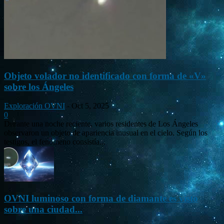
Objeto volador no identificado con forma de «V»
sobre los Ángeles
Exploración OVNI
-
Oct 5, 2025
0
Durante una noche reciente, varios residentes de Los Ángeles
observaron un objeto de apariencia inusual en el cielo. Según los
testigos, el fenómeno consistía...
OVNI luminoso con forma de diamante es visto
sobre una ciudad...