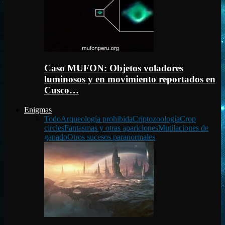
Caso MUFON: Objetos voladores
luminosos y en movimiento reportados en
Cusco…
Enigmas
Todo
Arqueología prohibida
Criptozoología
Crop
circles
Fantasmas y otras apariciones
Mutilaciones de
ganado
Otros sucesos paranormales