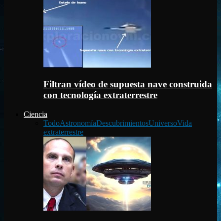
Filtran vídeo de supuesta nave construida
con tecnología extraterrestre
Ciencia
Todo
Astronomía
Descubrimientos
Universo
Vida
extraterrestre