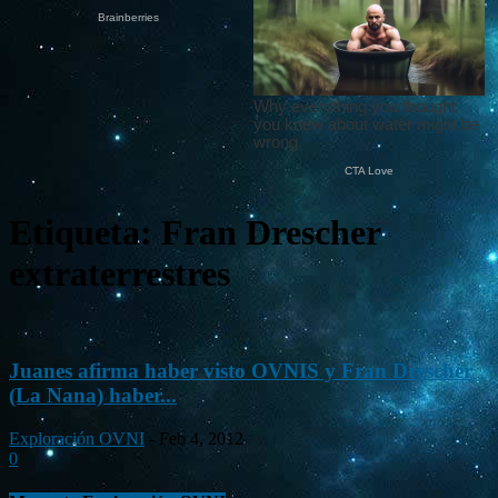
Etiqueta: Fran Drescher
extraterrestres
Juanes afirma haber visto OVNIS y Fran Drescher
(La Nana) haber...
Exploración OVNI
-
Feb 4, 2012
0