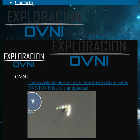
Contacto
Exploración OVNI
OVNI
Todo
Avistamientos de extraterrestres
Avistamientos
OVNI
OVNIs en la antigüedad