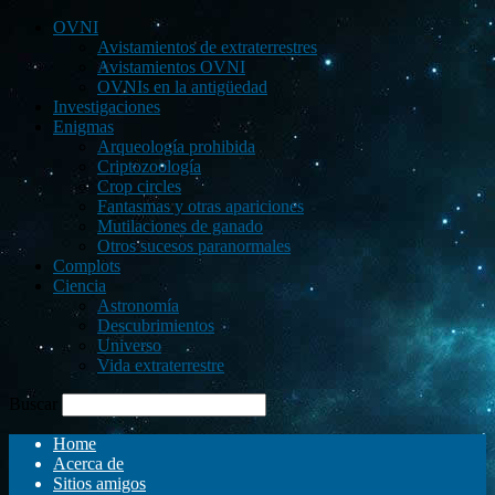
OVNI
Avistamientos de extraterrestres
Avistamientos OVNI
OVNIs en la antigüedad
Investigaciones
Enigmas
Arqueología prohibida
Criptozoología
Crop circles
Fantasmas y otras apariciones
Mutilaciones de ganado
Otros sucesos paranormales
Complots
Ciencia
Astronomía
Descubrimientos
Universo
Vida extraterrestre
Buscar
Home
Acerca de
Sitios amigos