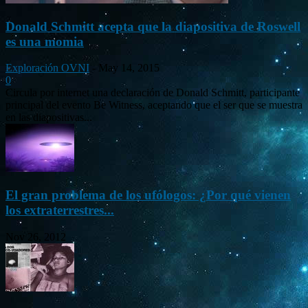
Donald Schmitt acepta que la diapositiva de Roswell
es una momia
Exploración OVNI
-
May 14, 2015
0
Circula por internet una declaración de Donald Schmitt, participante
principal del evento Be Witness, aceptando que el ser que se muestra
en las diapositivas...
El gran problema de los ufólogos: ¿Por qué vienen
los extraterrestres...
Nov 26, 2012