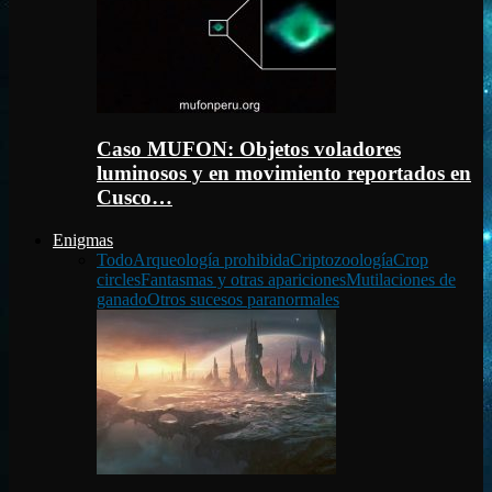
Caso MUFON: Objetos voladores
luminosos y en movimiento reportados en
Cusco…
Enigmas
Todo
Arqueología prohibida
Criptozoología
Crop
circles
Fantasmas y otras apariciones
Mutilaciones de
ganado
Otros sucesos paranormales