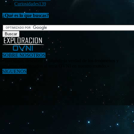
Curiosidades
139
¿Qué es lo que buscas?
SOBRE NOSOTROS
«Investigar, descubrir y difundir la verdad de los fenómenos y
enigmas relacionados al tema OVNI en nuestro mundo.»
SÍGUENOS