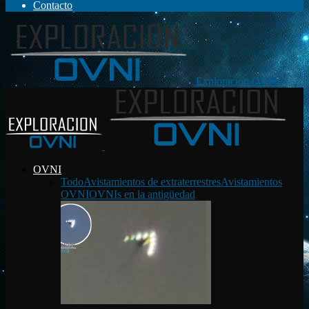
Contacto
Exploración OVNI
OVNI
Todo
Avistamientos de extraterrestres
Avistamientos
OVNI
OVNIs en la antigüedad