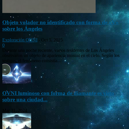
Objeto volador no identificado con forma de «V»
sobre los Ángeles
Exploración OVNI
-
Oct 5, 2025
0
Durante una noche reciente, varios residentes de Los Ángeles
observaron un objeto de apariencia inusual en el cielo. Según los
testigos, el fenómeno consistía...
OVNI luminoso con forma de diamante es visto
sobre una ciudad...
Mar 31, 2024