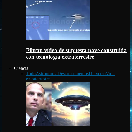
Filtran vídeo de supuesta nave construida
con tecnología extraterrestre
Ciencia
Todo
Astronomía
Descubrimientos
Universo
Vida
extraterrestre