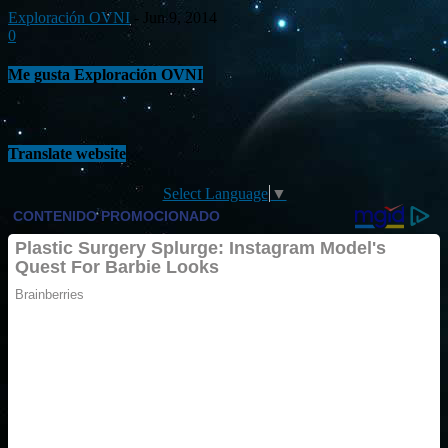
Exploración OVNI
-
Jun 9, 2014
0
Me gusta Exploración OVNI
Translate website
Select Language
▼