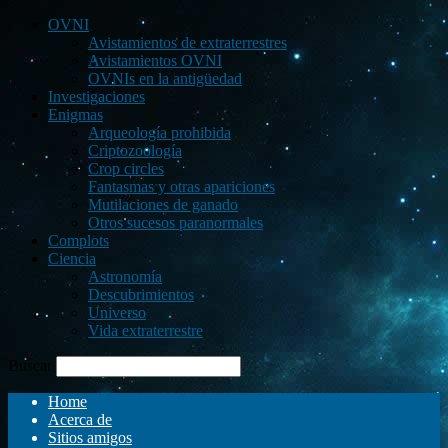
OVNI
Avistamientos de extraterrestres
Avistamientos OVNI
OVNIs en la antigüedad
Investigaciones
Enigmas
Arqueología prohibida
Criptozoología
Crop circles
Fantasmas y otras apariciones
Mutilaciones de ganado
Otros sucesos paranormales
Complots
Ciencia
Astronomía
Descubrimientos
Universo
Vida extraterrestre
Buscar
Home
Acerca de
Sitios amigos