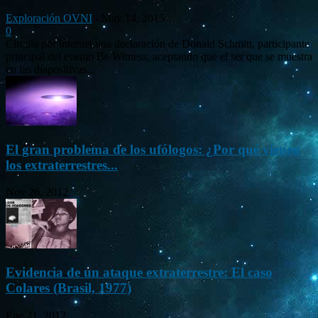
Exploración OVNI
-
May 14, 2015
0
Circula por internet una declaración de Donald Schmitt, participante
principal del evento Be Witness, aceptando que el ser que se muestra
en las diapositivas...
El gran problema de los ufólogos: ¿Por qué vienen
los extraterrestres...
Nov 26, 2012
Evidencia de un ataque extraterrestre: El caso
Colares (Brasil, 1977)
Ene 21, 2012