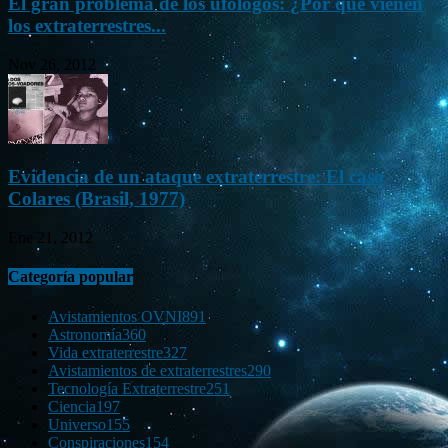
El gran problema de los ufólogos: ¿Por qué vienen
los extraterrestres...
Nov 26, 2012
Evidencia de un ataque extraterrestre: El caso
Colares (Brasil, 1977)
Ene 21, 2012
Categoría popular
Avistamientos OVNI
891
Astronomía
360
Vida extraterrestre
327
Avistamientos de extraterrestres
290
Tecnología Extraterrestre
251
Ciencia
197
Universo
155
Conspiraciones
154