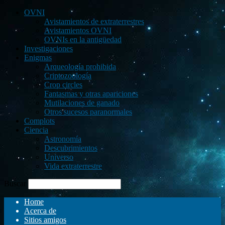
OVNI
Avistamientos de extraterrestres
Avistamientos OVNI
OVNIs en la antigüedad
Investigaciones
Enigmas
Arqueología prohibida
Criptozoología
Crop circles
Fantasmas y otras apariciones
Mutilaciones de ganado
Otros sucesos paranormales
Complots
Ciencia
Astronomía
Descubrimientos
Universo
Vida extraterrestre
Buscar
Home
Acerca de
Sitios amigos