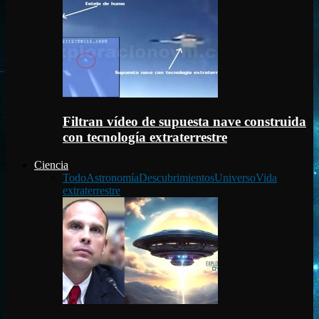
Filtran vídeo de supuesta nave construida
con tecnología extraterrestre
Ciencia
Todo
Astronomía
Descubrimientos
Universo
Vida
extraterrestre