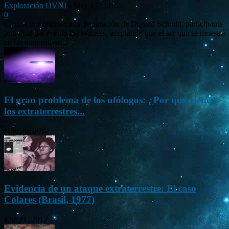
Exploración OVNI
-
May 14, 2015
0
Circula por internet una declaración de Donald Schmitt, participante
principal del evento Be Witness, aceptando que el ser que se muestra
en las diapositivas...
El gran problema de los ufólogos: ¿Por qué vienen
los extraterrestres...
Nov 26, 2012
Evidencia de un ataque extraterrestre: El caso
Colares (Brasil, 1977)
Ene 21, 2012