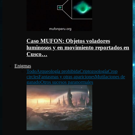
Caso MUFON: Objetos voladores
luminosos y en movimiento reportados en
Cusco…
Enigmas
Todo
Arqueología prohibida
Criptozoología
Crop
circles
Fantasmas y otras apariciones
Mutilaciones de
ganado
Otros sucesos paranormales