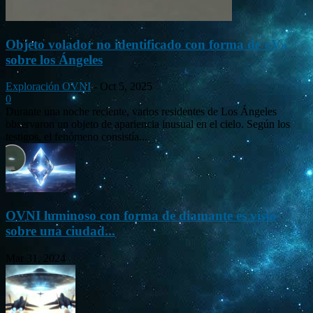
Objeto volador no identificado con forma de «V»
sobre los Ángeles
Exploración OVNI
-
Oct 5, 2025
0
Durante una noche reciente, varios residentes de Los Ángeles
observaron un objeto de apariencia inusual en el cielo. Según los
testigos, el fenómeno consistía...
OVNI luminoso con forma de diamante es visto
sobre una ciudad...
Mar 31, 2024