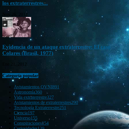
los extraterrestres...
Nov 26, 2012
Evidencia de un ataque extraterrestre: El caso
Colares (Brasil, 1977)
Ene 21, 2012
Categoría popular
Avistamientos OVNI
891
Astronomía
360
Vida extraterrestre
327
Avistamientos de extraterrestres
290
Tecnología Extraterrestre
251
Ciencia
197
Universo
155
Conspiraciones
154
Curiosidades
139