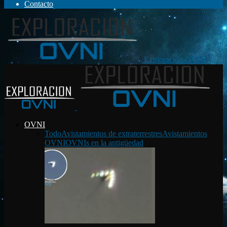
Contacto
Exploración OVNI
OVNI
Todo
Avistamientos de extraterrestres
Avistamientos
OVNI
OVNIs en la antigüedad