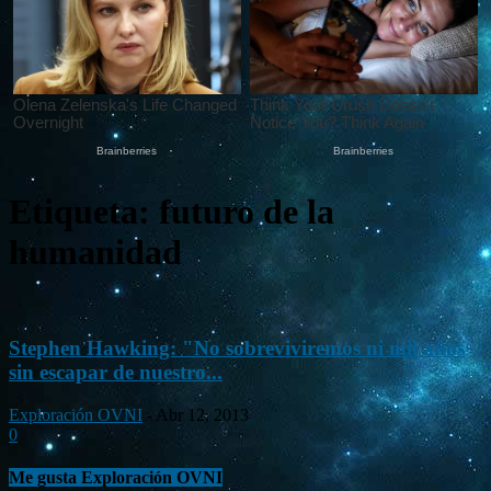
Etiqueta: futuro de la
humanidad
Stephen Hawking: "No sobreviviremos ni mil años
sin escapar de nuestro...
Exploración OVNI
-
Abr 12, 2013
0
Me gusta Exploración OVNI