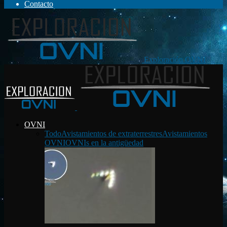
Contacto
Exploración OVNI
OVNI
Todo
Avistamientos de extraterrestres
Avistamientos
OVNI
OVNIs en la antigüedad