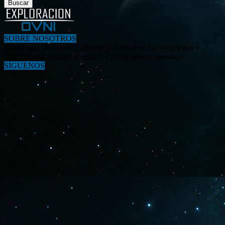
SOBRE NOSOTROS
«Investigar, descubrir y difundir la verdad de los fenómenos y
enigmas relacionados al tema OVNI en nuestro mundo.»
SÍGUENOS