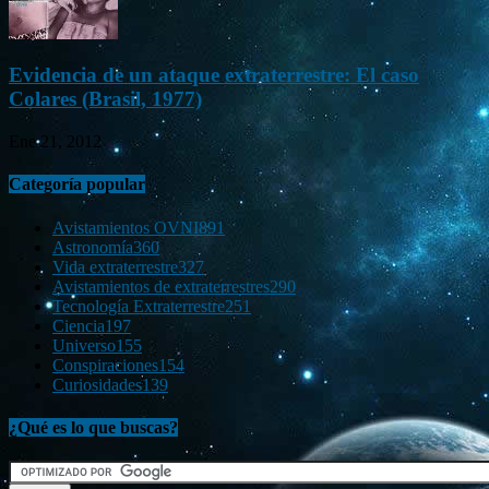
Evidencia de un ataque extraterrestre: El caso
Colares (Brasil, 1977)
Ene 21, 2012
Categoría popular
Avistamientos OVNI
891
Astronomía
360
Vida extraterrestre
327
Avistamientos de extraterrestres
290
Tecnología Extraterrestre
251
Ciencia
197
Universo
155
Conspiraciones
154
Curiosidades
139
¿Qué es lo que buscas?