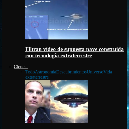
Filtran vídeo de supuesta nave construida
con tecnología extraterrestre
Ciencia
Todo
Astronomía
Descubrimientos
Universo
Vida
extraterrestre