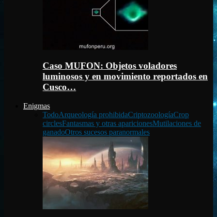
Caso MUFON: Objetos voladores
luminosos y en movimiento reportados en
Cusco…
Enigmas
Todo
Arqueología prohibida
Criptozoología
Crop
circles
Fantasmas y otras apariciones
Mutilaciones de
ganado
Otros sucesos paranormales