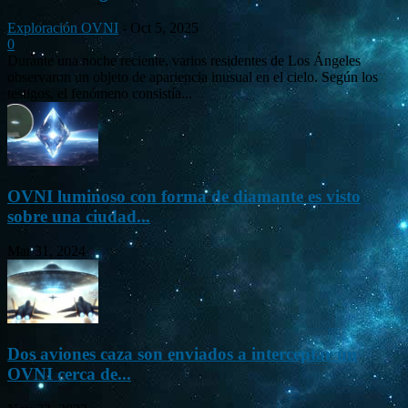
Exploración OVNI
-
Oct 5, 2025
0
Durante una noche reciente, varios residentes de Los Ángeles
observaron un objeto de apariencia inusual en el cielo. Según los
testigos, el fenómeno consistía...
OVNI luminoso con forma de diamante es visto
sobre una ciudad...
Mar 31, 2024
Dos aviones caza son enviados a interceptar un
OVNI cerca de...