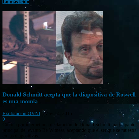
Lo más leído
Donald Schmitt acepta que la diapositiva de Roswell
es una momia
Exploración OVNI
-
May 14, 2015
0
Circula por internet una declaración de Donald Schmitt, participante
principal del evento Be Witness, aceptando que el ser que se muestra
en las diapositivas...