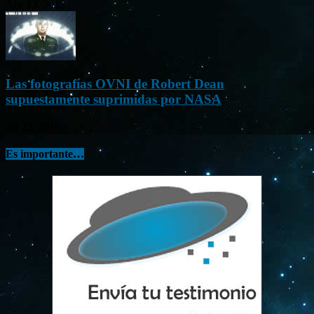
Abr 13, 2013
Las fotografías OVNI de Robert Dean
supuestamente suprimidas por NASA
Jul 23, 2015
Es importante…