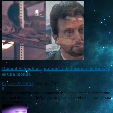
Donald Schmitt acepta que la diapositiva de Roswell
es una momia
Exploración OVNI
-
May 14, 2015
0
Circula por internet una declaración de Donald Schmitt, participante
principal del evento Be Witness, aceptando que el ser que se muestra
en las diapositivas...