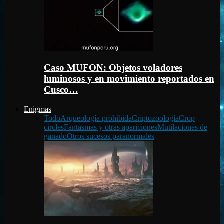
Caso MUFON: Objetos voladores
luminosos y en movimiento reportados en
Cusco…
Enigmas
Todo
Arqueología prohibida
Criptozoología
Crop
circles
Fantasmas y otras apariciones
Mutilaciones de
ganado
Otros sucesos paranormales