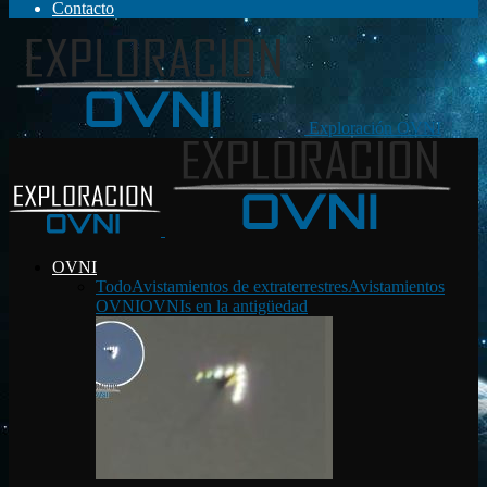
Contacto
Exploración OVNI
OVNI
Todo
Avistamientos de extraterrestres
Avistamientos
OVNI
OVNIs en la antigüedad