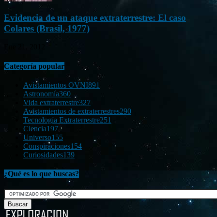
Evidencia de un ataque extraterrestre: El caso
Colares (Brasil, 1977)
Ene 21, 2012
Categoría popular
Avistamientos OVNI
891
Astronomía
360
Vida extraterrestre
327
Avistamientos de extraterrestres
290
Tecnología Extraterrestre
251
Ciencia
197
Universo
155
Conspiraciones
154
Curiosidades
139
¿Qué es lo que buscas?