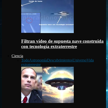
Filtran vídeo de supuesta nave construida
con tecnología extraterrestre
Ciencia
Todo
Astronomía
Descubrimientos
Universo
Vida
extraterrestre