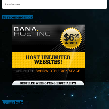
Te recomendamos:
¡Consigue tu hosting de alta calidad y a bajo
costo en Banahosting!
Lo más leído