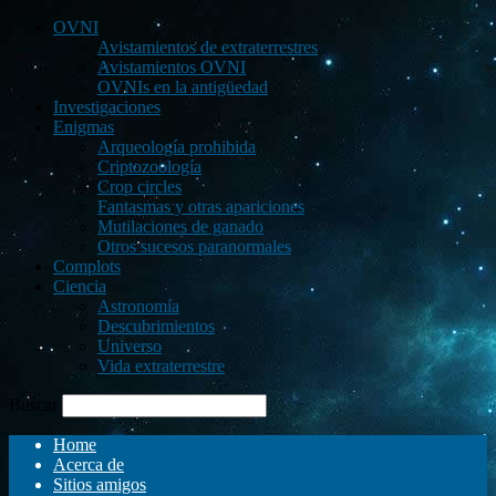
OVNI
Avistamientos de extraterrestres
Avistamientos OVNI
OVNIs en la antigüedad
Investigaciones
Enigmas
Arqueología prohibida
Criptozoología
Crop circles
Fantasmas y otras apariciones
Mutilaciones de ganado
Otros sucesos paranormales
Complots
Ciencia
Astronomía
Descubrimientos
Universo
Vida extraterrestre
Buscar
Home
Acerca de
Sitios amigos