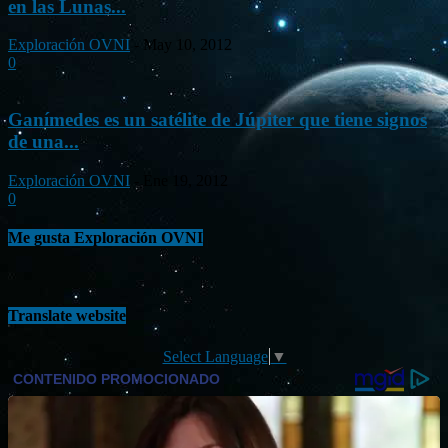
en las Lunas...
Exploración OVNI
-
May 10, 2012
0
Ganímedes es un satélite de Júpiter que tiene signos
de una...
Exploración OVNI
-
Ene 19, 2012
0
Me gusta Exploración OVNI
Translate website
Select Language
▼