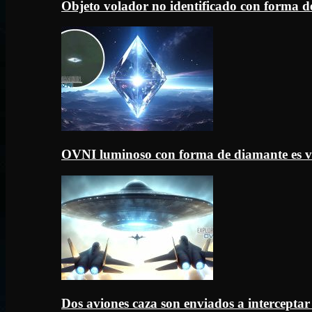
Objeto volador no identificado con forma d
OVNI luminoso con forma de diamante es v
Dos aviones caza son enviados a intercept