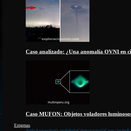
Caso analizado: ¿Una anomalía OVNI en c
Caso MUFON: Objetos voladores luminosos
Enigmas
Todo
Arqueología prohibida
Criptozoología
Crop circles
Fa