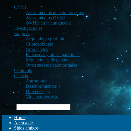
OVNI
Avistamientos de extraterrestres
Avistamientos OVNI
OVNIs en la antigüedad
Investigaciones
Enigmas
Arqueología prohibida
Criptozoología
Crop circles
Fantasmas y otras apariciones
Mutilaciones de ganado
Otros sucesos paranormales
Complots
Ciencia
Astronomía
Descubrimientos
Universo
Vida extraterrestre
Buscar
Home
Acerca de
Sitios amigos