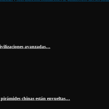
ivilizaciones avanzadas…
s pirámides chinas están envueltas…