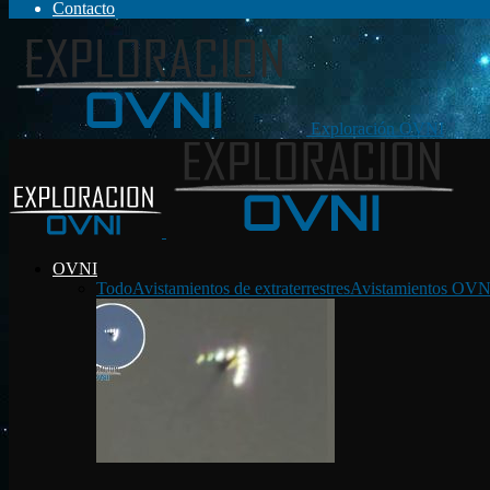
Contacto
Exploración OVNI
OVNI
Todo
Avistamientos de extraterrestres
Avistamientos OVN