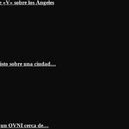
e «V» sobre los Ángeles
isto sobre una ciudad…
ar un OVNI cerca de…