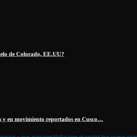
ielo de Colorado, EE.UU?
 y en movimiento reportados en Cusco…
ntasmas y otras apariciones
Mutilaciones de ganado
Otros sucesos para