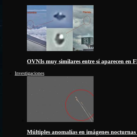
OVNIs muy similares entre sí aparecen en 
Investigaciones
Múltiples anomalías en imágenes nocturnas