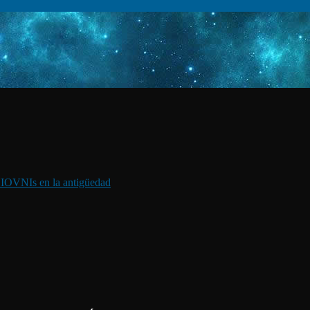
I
OVNIs en la antigüedad