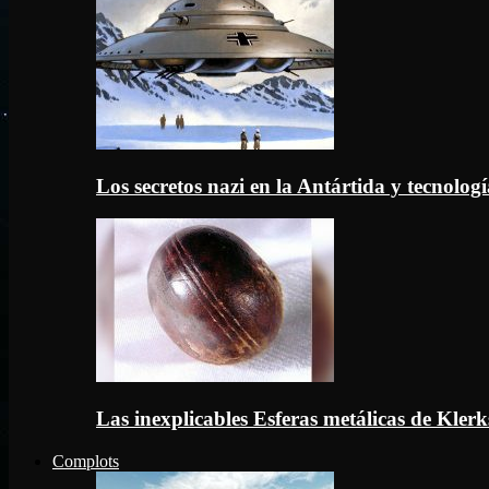
Los secretos nazi en la Antártida y tecnologí
Las inexplicables Esferas metálicas de Kler
Complots