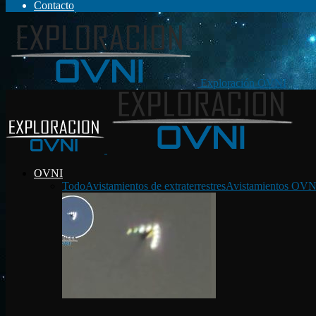
Contacto
Exploración OVNI
OVNI
Todo
Avistamientos de extraterrestres
Avistamientos OVN