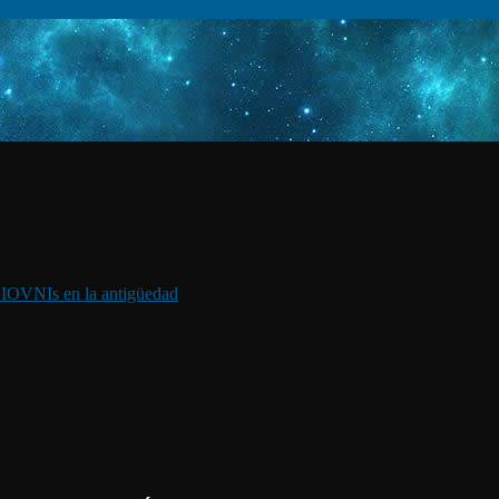
I
OVNIs en la antigüedad