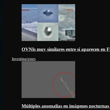
OVNIs muy similares entre sí aparecen en 
Investigaciones
Múltiples anomalías en imágenes nocturnas