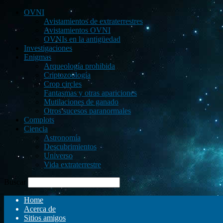
OVNI
Avistamientos de extraterrestres
Avistamientos OVNI
OVNIs en la antigüedad
Investigaciones
Enigmas
Arqueología prohibida
Criptozoología
Crop circles
Fantasmas y otras apariciones
Mutilaciones de ganado
Otros sucesos paranormales
Complots
Ciencia
Astronomía
Descubrimientos
Universo
Vida extraterrestre
Buscar
Home
Acerca de
Sitios amigos