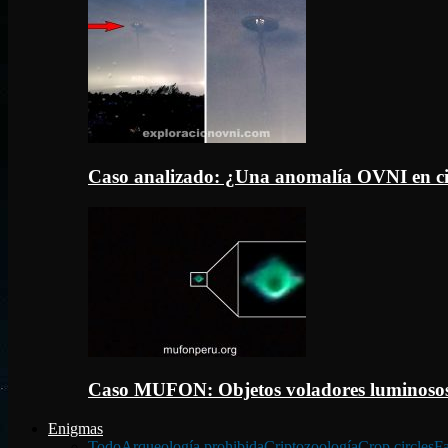
Caso analizado: ¿Una anomalía OVNI en c
Caso MUFON: Objetos voladores luminosos
Enigmas
Todo
Arqueología prohibida
Criptozoología
Crop circles
Fa