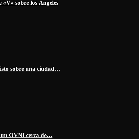
e «V» sobre los Ángeles
isto sobre una ciudad…
ar un OVNI cerca de…