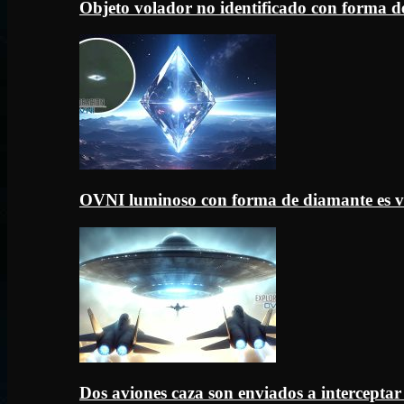
Objeto volador no identificado con forma d
OVNI luminoso con forma de diamante es v
Dos aviones caza son enviados a intercept