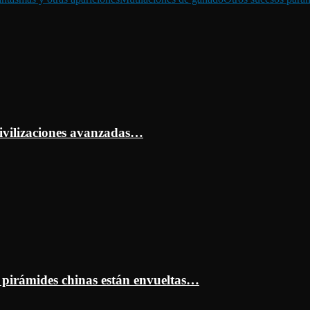
ivilizaciones avanzadas…
s pirámides chinas están envueltas…