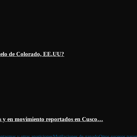
ielo de Colorado, EE.UU?
 y en movimiento reportados en Cusco…
ntasmas y otras apariciones
Mutilaciones de ganado
Otros sucesos para