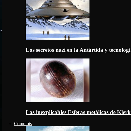
Los secretos nazi en la Antártida y tecnologí
Las inexplicables Esferas metálicas de Kler
Complots