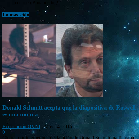
costo en Banahosting!
Lo más leído
Donald Schmitt acepta que la diapositiva de Roswell
es una momia
Exploración OVNI
-
May 14, 2015
0
Circula por internet una declaración de Donald Schmitt, participante