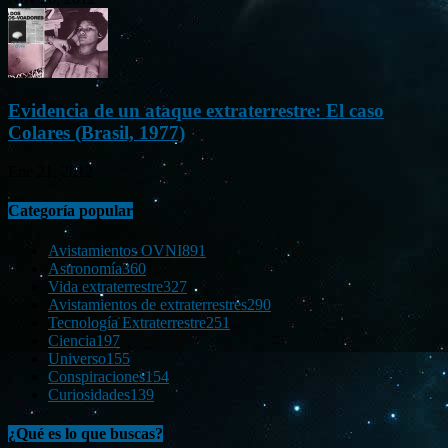
Evidencia de un ataque extraterrestre: El caso
Colares (Brasil, 1977)
Ene 21, 2012
Categoría popular
Avistamientos OVNI
891
Astronomía
360
Vida extraterrestre
327
Avistamientos de extraterrestres
290
Tecnología Extraterrestre
251
Ciencia
197
Universo
155
Conspiraciones
154
Curiosidades
139
¿Qué es lo que buscas?