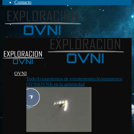
Contacto
Exploración OVNI
OVNI
Todo
Avistamientos de extraterrestres
Avistamientos
OVNI
OVNIs en la antigüedad