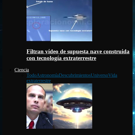
Filtran vídeo de supuesta nave construida
con tecnología extraterrestre
Ciencia
Todo
Astronomía
Descubrimientos
Universo
Vida
extraterrestre