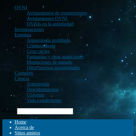
OVNI
Avistamientos de extraterrestres
Avistamientos OVNI
OVNIs en la antigüedad
Investigaciones
Enigmas
Arqueología prohibida
Criptozoología
Crop circles
Fantasmas y otras apariciones
Mutilaciones de ganado
Otros sucesos paranormales
Complots
Ciencia
Astronomía
Descubrimientos
Universo
Vida extraterrestre
Buscar
Home
Acerca de
Sitios amigos