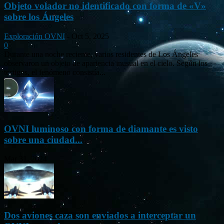
Objeto volador no identificado con forma de «V»
sobre los Ángeles
Exploración OVNI
-
Oct 5, 2025
0
Durante una noche reciente, varios residentes de Los Ángeles
observaron un objeto de apariencia inusual en el cielo. Según los
testigos, el fenómeno consistía...
OVNI luminoso con forma de diamante es visto
sobre una ciudad...
Mar 31, 2024
Dos aviones caza son enviados a interceptar un