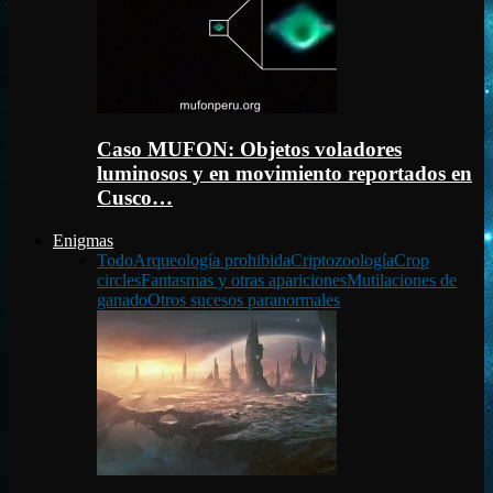
Caso MUFON: Objetos voladores
luminosos y en movimiento reportados en
Cusco…
Enigmas
Todo
Arqueología prohibida
Criptozoología
Crop
circles
Fantasmas y otras apariciones
Mutilaciones de
ganado
Otros sucesos paranormales