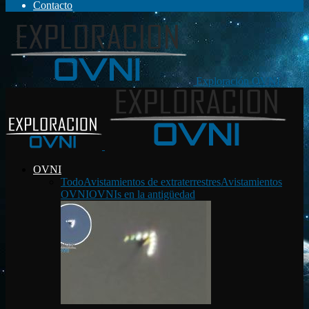
Contacto
Exploración OVNI
OVNI
Todo
Avistamientos de extraterrestres
Avistamientos
OVNI
OVNIs en la antigüedad