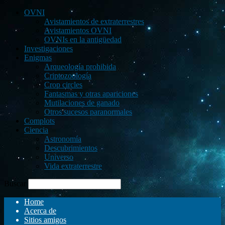
OVNI
Avistamientos de extraterrestres
Avistamientos OVNI
OVNIs en la antigüedad
Investigaciones
Enigmas
Arqueología prohibida
Criptozoología
Crop circles
Fantasmas y otras apariciones
Mutilaciones de ganado
Otros sucesos paranormales
Complots
Ciencia
Astronomía
Descubrimientos
Universo
Vida extraterrestre
Buscar
Home
Acerca de
Sitios amigos