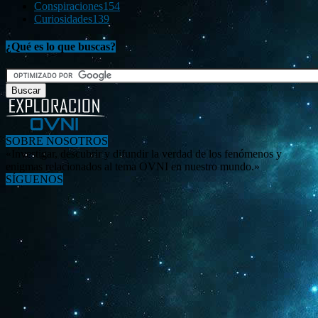
Conspiraciones
154
Curiosidades
139
¿Qué es lo que buscas?
SOBRE NOSOTROS
«Investigar, descubrir y difundir la verdad de los fenómenos y
enigmas relacionados al tema OVNI en nuestro mundo.»
SÍGUENOS