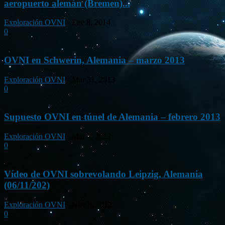
aeropuerto alemán (Bremen)...
Exploración OVNI
-
Ene 8, 2014
0
OVNI en Schwerin, Alemania – marzo 2013
Exploración OVNI
-
Mar 31, 2013
0
Supuesto OVNI en túnel de Alemania – febrero 2013
Exploración OVNI
-
Mar 7, 2013
0
Vídeo de OVNI sobrevolando Leipzig, Alemania
(06/11/202)
Exploración OVNI
-
Nov 8, 2012
0