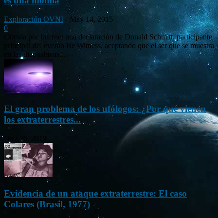
es una momia
Exploración OVNI
-
May 14, 2015
0
Circula por internet una declaración de Donald Schmitt, participante
principal del evento Be Witness, aceptando que el ser que se muestra
en las diapositivas...
El gran problema de los ufólogos: ¿Por qué vienen
los extraterrestres...
Nov 26, 2012
Evidencia de un ataque extraterrestre: El caso
Colares (Brasil, 1977)