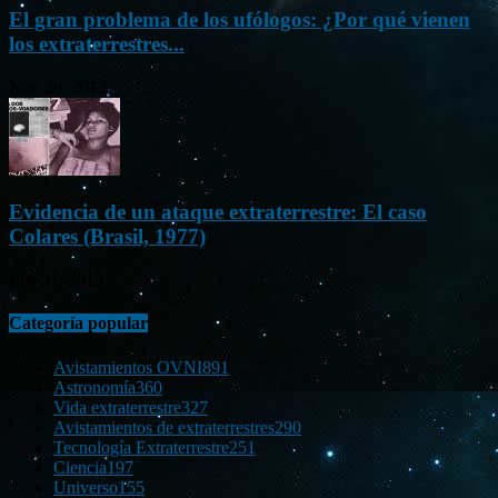
El gran problema de los ufólogos: ¿Por qué vienen
los extraterrestres...
Nov 26, 2012
Evidencia de un ataque extraterrestre: El caso
Colares (Brasil, 1977)
Ene 21, 2012
Categoría popular
Avistamientos OVNI
891
Astronomía
360
Vida extraterrestre
327
Avistamientos de extraterrestres
290
Tecnología Extraterrestre
251
Ciencia
197
Universo
155