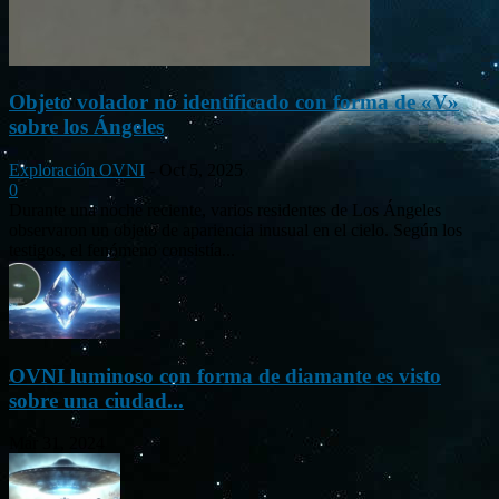
Objeto volador no identificado con forma de «V»
sobre los Ángeles
Exploración OVNI
-
Oct 5, 2025
0
Durante una noche reciente, varios residentes de Los Ángeles
observaron un objeto de apariencia inusual en el cielo. Según los
testigos, el fenómeno consistía...
OVNI luminoso con forma de diamante es visto
sobre una ciudad...
Mar 31, 2024