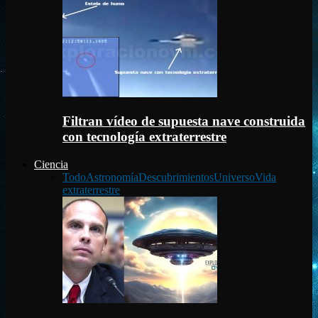
Filtran vídeo de supuesta nave construida
con tecnología extraterrestre
Ciencia
Todo
Astronomía
Descubrimientos
Universo
Vida
extraterrestre