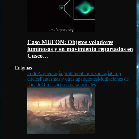
Caso MUFON: Objetos voladores
luminosos y en movimiento reportados en
Cusco…
Enigmas
Todo
Arqueología prohibida
Criptozoología
Crop
circles
Fantasmas y otras apariciones
Mutilaciones de
ganado
Otros sucesos paranormales