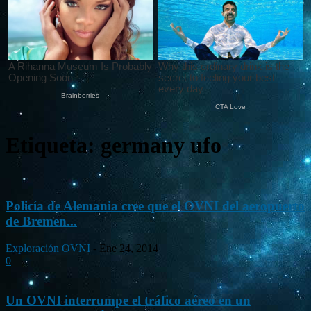
Etiqueta: germany ufo
Policía de Alemania cree que el OVNI del aeropuerto
de Bremen...
Exploración OVNI
-
Ene 24, 2014
0
Un OVNI interrumpe el tráfico aéreo en un