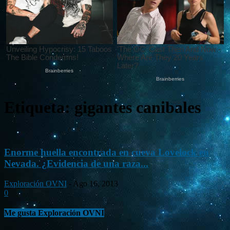
Etiqueta: gigantes canibales
Enorme huella encontrada en cueva Lovelock en
Nevada. ¿Evidencia de una raza...
Exploración OVNI
-
Ago 16, 2013
0
Me gusta Exploración OVNI