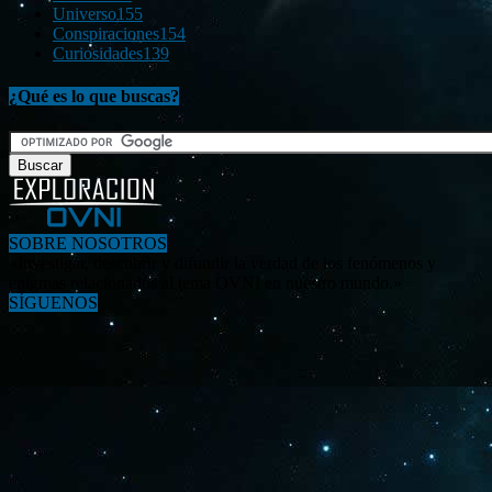
Universo
155
Conspiraciones
154
Curiosidades
139
¿Qué es lo que buscas?
SOBRE NOSOTROS
«Investigar, descubrir y difundir la verdad de los fenómenos y
enigmas relacionados al tema OVNI en nuestro mundo.»
SÍGUENOS