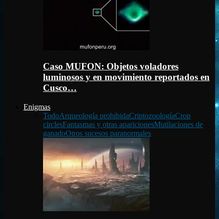
Caso MUFON: Objetos voladores
luminosos y en movimiento reportados en
Cusco…
Enigmas
Todo
Arqueología prohibida
Criptozoología
Crop
circles
Fantasmas y otras apariciones
Mutilaciones de
ganado
Otros sucesos paranormales