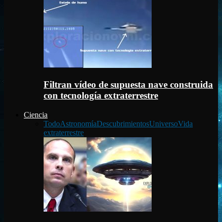
Filtran vídeo de supuesta nave construida
con tecnología extraterrestre
Ciencia
Todo
Astronomía
Descubrimientos
Universo
Vida
extraterrestre