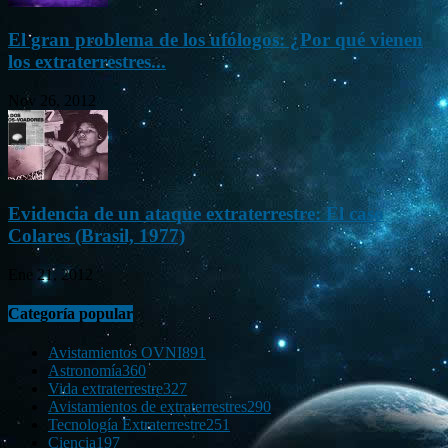
El gran problema de los ufólogos: ¿Por qué vienen
los extraterrestres...
Nov 26, 2012
Evidencia de un ataque extraterrestre: El caso
Colares (Brasil, 1977)
Ene 21, 2012
Categoría popular
Avistamientos OVNI
891
Astronomía
360
Vida extraterrestre
327
Avistamientos de extraterrestres
290
Tecnología Extraterrestre
251
Ciencia
197