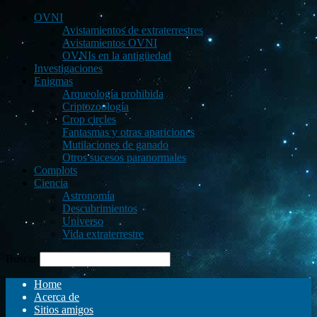
OVNI
Avistamientos de extraterrestres
Avistamientos OVNI
OVNIs en la antigüedad
Investigaciones
Enigmas
Arqueología prohibida
Criptozoología
Crop circles
Fantasmas y otras apariciones
Mutilaciones de ganado
Otros sucesos paranormales
Complots
Ciencia
Astronomía
Descubrimientos
Universo
Vida extraterrestre
Buscar
Home
Acerca de
Sitios amigos