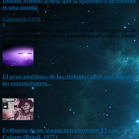
Donald Schmitt acepta que la diapositiva de Roswell
es una momia
Exploración OVNI
-
May 14, 2015
0
Circula por internet una declaración de Donald Schmitt, participante
principal del evento Be Witness, aceptando que el ser que se muestra
en las diapositivas...
El gran problema de los ufólogos: ¿Por qué vienen
los extraterrestres...
Nov 26, 2012
Evidencia de un ataque extraterrestre: El caso
Colares (Brasil, 1977)