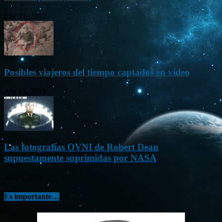
Ene 21, 2012
Posibles viajeros del tiempo captados en vídeo
Abr 13, 2013
Las fotografías OVNI de Robert Dean
supuestamente suprimidas por NASA
Jul 23, 2015
Es importante…