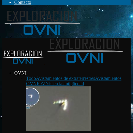
Contacto
Exploración OVNI
OVNI
Todo
Avistamientos de extraterrestres
Avistamientos
OVNI
OVNIs en la antigüedad