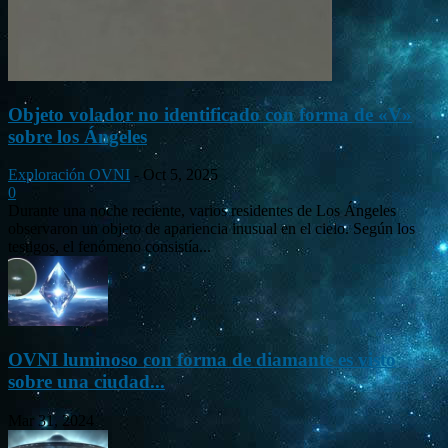
Objeto volador no identificado con forma de «V»
sobre los Ángeles
Exploración OVNI
-
Oct 5, 2025
0
Durante una noche reciente, varios residentes de Los Ángeles
observaron un objeto de apariencia inusual en el cielo. Según los
testigos, el fenómeno consistía...
OVNI luminoso con forma de diamante es visto
sobre una ciudad...
Mar 31, 2024