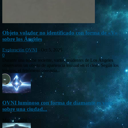
Objeto volador no identificado con forma de «V»
sobre los Ángeles
Exploración OVNI
-
Oct 5, 2025
0
Durante una noche reciente, varios residentes de Los Ángeles
observaron un objeto de apariencia inusual en el cielo. Según los
testigos, el fenómeno consistía...
OVNI luminoso con forma de diamante es visto
sobre una ciudad...
Mar 31, 2024