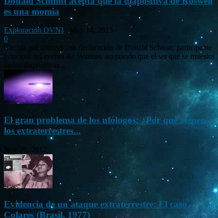
Donald Schmitt acepta que la diapositiva de Roswell
es una momia
Exploración OVNI
-
May 14, 2015
0
Circula por internet una declaración de Donald Schmitt, participante
principal del evento Be Witness, aceptando que el ser que se muestra
en las diapositivas...
El gran problema de los ufólogos: ¿Por qué vienen
los extraterrestres...
Nov 26, 2012
Evidencia de un ataque extraterrestre: El caso
Colares (Brasil, 1977)