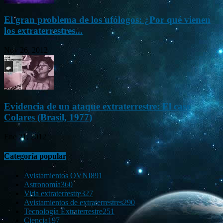
El gran problema de los ufólogos: ¿Por qué vienen
los extraterrestres...
Nov 26, 2012
Evidencia de un ataque extraterrestre: El caso
Colares (Brasil, 1977)
Ene 21, 2012
Categoría popular
Avistamientos OVNI
891
Astronomía
360
Vida extraterrestre
327
Avistamientos de extraterrestres
290
Tecnología Extraterrestre
251
Ciencia
197