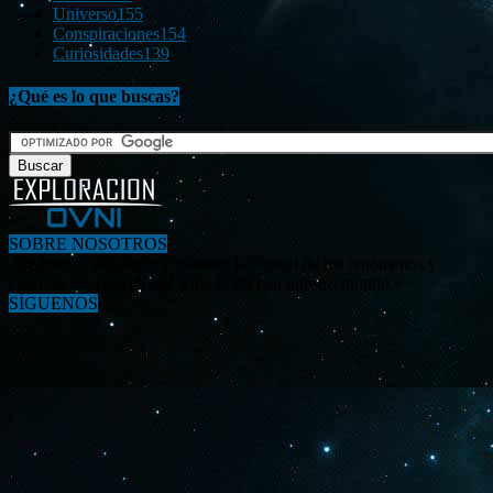
Universo
155
Conspiraciones
154
Curiosidades
139
¿Qué es lo que buscas?
SOBRE NOSOTROS
«Investigar, descubrir y difundir la verdad de los fenómenos y
enigmas relacionados al tema OVNI en nuestro mundo.»
SÍGUENOS