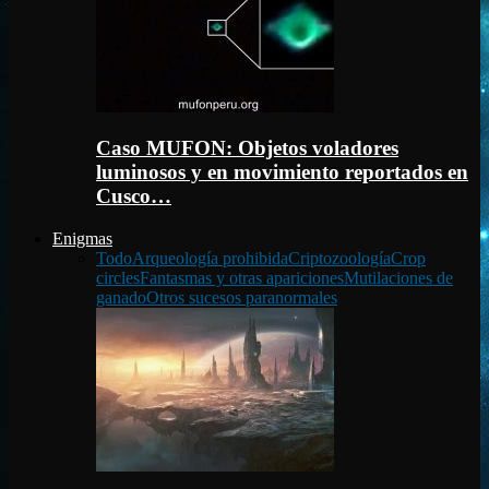
Caso MUFON: Objetos voladores
luminosos y en movimiento reportados en
Cusco…
Enigmas
Todo
Arqueología prohibida
Criptozoología
Crop
circles
Fantasmas y otras apariciones
Mutilaciones de
ganado
Otros sucesos paranormales