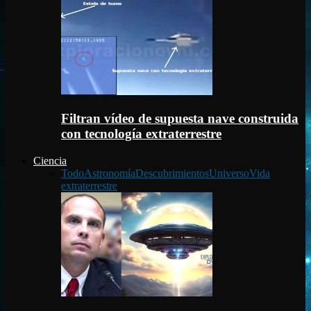
Filtran vídeo de supuesta nave construida
con tecnología extraterrestre
Ciencia
Todo
Astronomía
Descubrimientos
Universo
Vida
extraterrestre