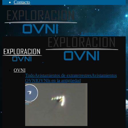
Contacto
Exploración OVNI
OVNI
Todo
Avistamientos de extraterrestres
Avistamientos
OVNI
OVNIs en la antigüedad