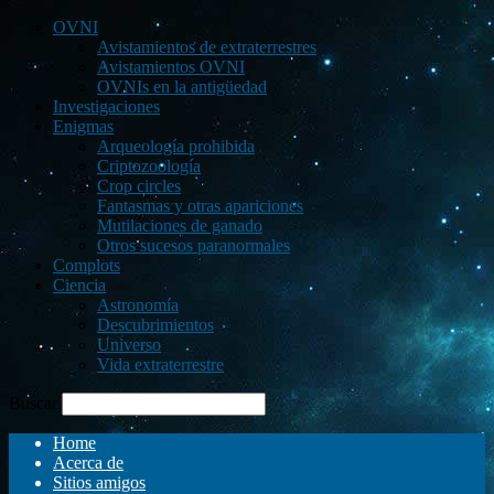
OVNI
Avistamientos de extraterrestres
Avistamientos OVNI
OVNIs en la antigüedad
Investigaciones
Enigmas
Arqueología prohibida
Criptozoología
Crop circles
Fantasmas y otras apariciones
Mutilaciones de ganado
Otros sucesos paranormales
Complots
Ciencia
Astronomía
Descubrimientos
Universo
Vida extraterrestre
Buscar
Home
Acerca de
Sitios amigos