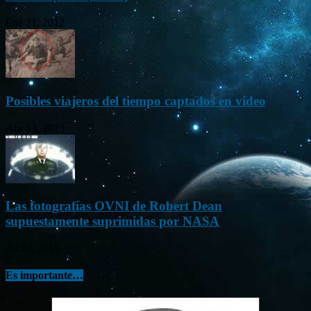
Ene 21, 2012
Posibles viajeros del tiempo captados en vídeo
Abr 13, 2013
Las fotografías OVNI de Robert Dean
supuestamente suprimidas por NASA
Jul 23, 2015
Es importante…