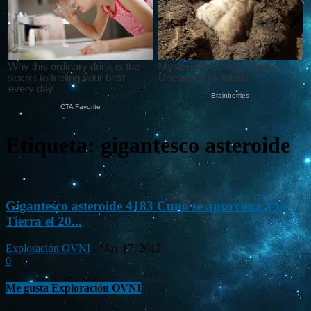
Etiqueta: gigantesco asteroide
Gigantesco asteroide 4183 Cuno se aproxima a la
Tierra el 20...
Exploración OVNI
-
May 17, 2012
0
Me gusta Exploración OVNI