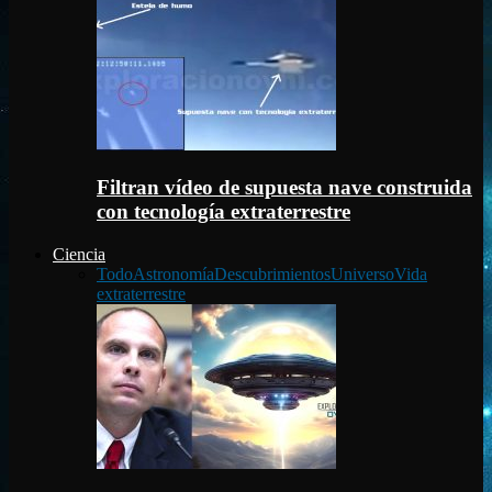
Filtran vídeo de supuesta nave construida
con tecnología extraterrestre
Ciencia
Todo
Astronomía
Descubrimientos
Universo
Vida
extraterrestre