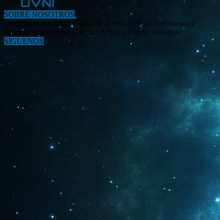
SOBRE NOSOTROS
«Investigar, descubrir y difundir la verdad de los fenómenos y
enigmas relacionados al tema OVNI en nuestro mundo.»
SÍGUENOS