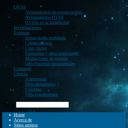
OVNI
Avistamientos de extraterrestres
Avistamientos OVNI
OVNIs en la antigüedad
Investigaciones
Enigmas
Arqueología prohibida
Criptozoología
Crop circles
Fantasmas y otras apariciones
Mutilaciones de ganado
Otros sucesos paranormales
Complots
Ciencia
Astronomía
Descubrimientos
Universo
Vida extraterrestre
Buscar
Home
Acerca de
Sitios amigos