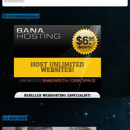
Te recomendamos:
¡Consigue tu hosting de alta calidad y a bajo
costo en Banahosting!
Lo más leído