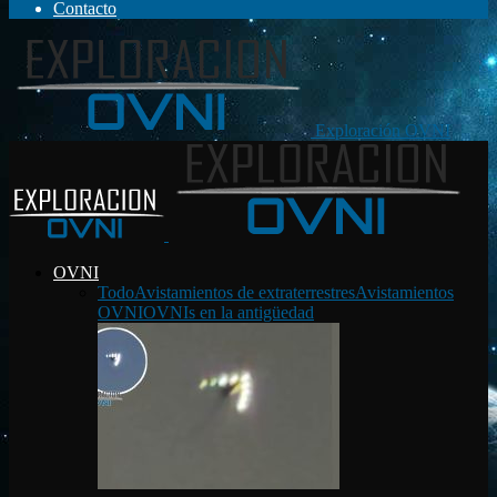
Contacto
Exploración OVNI
OVNI
Todo
Avistamientos de extraterrestres
Avistamientos
OVNI
OVNIs en la antigüedad