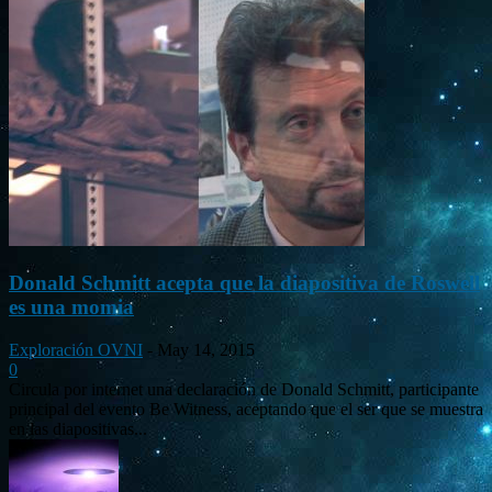
Donald Schmitt acepta que la diapositiva de Roswell
es una momia
Exploración OVNI
-
May 14, 2015
0
Circula por internet una declaración de Donald Schmitt, participante
principal del evento Be Witness, aceptando que el ser que se muestra
en las diapositivas...