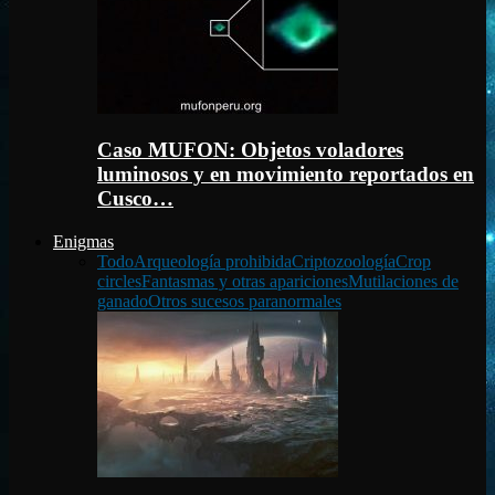
Caso MUFON: Objetos voladores
luminosos y en movimiento reportados en
Cusco…
Enigmas
Todo
Arqueología prohibida
Criptozoología
Crop
circles
Fantasmas y otras apariciones
Mutilaciones de
ganado
Otros sucesos paranormales