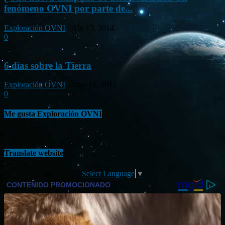
fenómeno OVNI por parte de...
Exploración OVNI
-
Abr 13, 2014
0
6 días sobre la Tierra
Exploración OVNI
-
May 16, 2012
0
Me gusta Exploración OVNI
Translate website
Select Language
▼