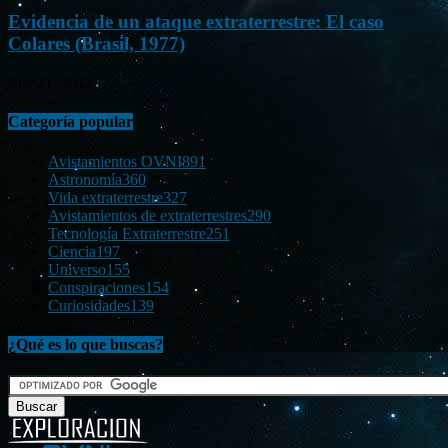
Evidencia de un ataque extraterrestre: El caso
Colares (Brasil, 1977)
Ene 21, 2012
Categoría popular
Avistamientos OVNI
891
Astronomía
360
Vida extraterrestre
327
Avistamientos de extraterrestres
290
Tecnología Extraterrestre
251
Ciencia
197
Universo
155
Conspiraciones
154
Curiosidades
139
¿Qué es lo que buscas?