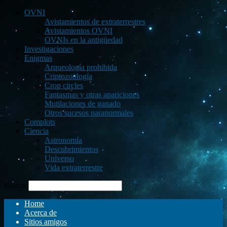
OVNI
Avistamientos de extraterrestres
Avistamientos OVNI
OVNIs en la antigüedad
Investigaciones
Enigmas
Arqueología prohibida
Criptozoología
Crop circles
Fantasmas y otras apariciones
Mutilaciones de ganado
Otros sucesos paranormales
Complots
Ciencia
Astronomía
Descubrimientos
Universo
Vida extraterrestre
Buscar
Home
Acerca de
Sitios amigos