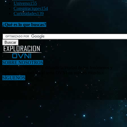
Universo
155
Conspiraciones
154
Curiosidades
139
¿Qué es lo que buscas?
SOBRE NOSOTROS
«Investigar, descubrir y difundir la verdad de los fenómenos y
enigmas relacionados al tema OVNI en nuestro mundo.»
SÍGUENOS