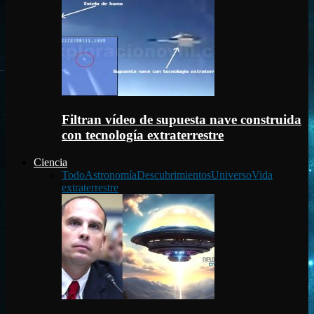
Filtran vídeo de supuesta nave construida
con tecnología extraterrestre
Ciencia
Todo
Astronomía
Descubrimientos
Universo
Vida
extraterrestre