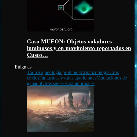
Caso MUFON: Objetos voladores
luminosos y en movimiento reportados en
Cusco…
Enigmas
Todo
Arqueología prohibida
Criptozoología
Crop
circles
Fantasmas y otras apariciones
Mutilaciones de
ganado
Otros sucesos paranormales