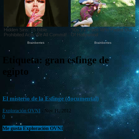
Etiqueta: gran esfinge de
egipto
El misterio de la Esfinge (documental)
Exploración OVNI
-
Nov 11, 2012
0
Me gusta Exploración OVNI