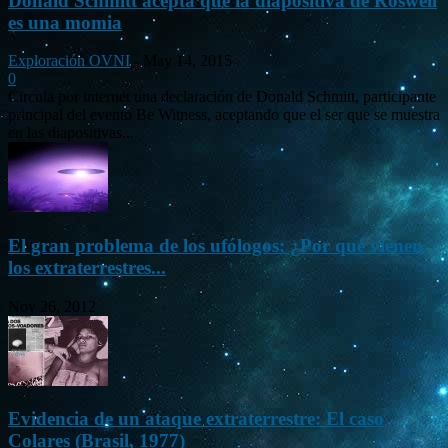
Donald Schmitt acepta que la diapositiva de Roswell
es una momia
Exploración OVNI
-
May 14, 2015
0
Circula por internet una declaración de Donald Schmitt, participante
principal del evento Be Witness, aceptando que el ser que se muestra
en las diapositivas...
El gran problema de los ufólogos: ¿Por qué vienen
los extraterrestres...
Nov 26, 2012
Evidencia de un ataque extraterrestre: El caso
Colares (Brasil, 1977)