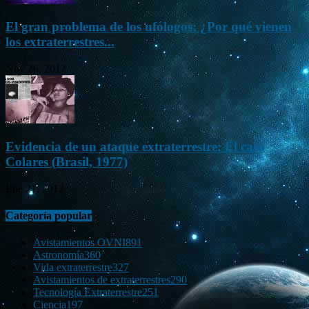
El gran problema de los ufólogos: ¿Por qué vienen
los extraterrestres...
Nov 26, 2012
Evidencia de un ataque extraterrestre: El caso
Colares (Brasil, 1977)
Ene 21, 2012
Categoría popular
Avistamientos OVNI
891
Astronomía
360
Vida extraterrestre
327
Avistamientos de extraterrestres
290
Tecnología Extraterrestre
251
Ciencia
197