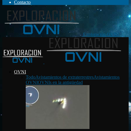
Contacto
Exploración OVNI
OVNI
Todo
Avistamientos de extraterrestres
Avistamientos
OVNI
OVNIs en la antigüedad