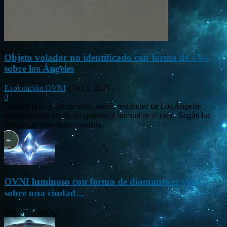
Objeto volador no identificado con forma de «V»
sobre los Ángeles
Exploración OVNI
-
Oct 5, 2025
0
Durante una noche reciente, varios residentes de Los Ángeles
observaron un objeto de apariencia inusual en el cielo. Según los
testigos, el fenómeno consistía...
OVNI luminoso con forma de diamante es visto
sobre una ciudad...
Mar 31, 2024