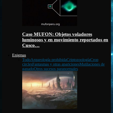
Caso MUFON: Objetos voladores
luminosos y en movimiento reportados en
Cusco…
Enigmas
Todo
Arqueología prohibida
Criptozoología
Crop
circles
Fantasmas y otras apariciones
Mutilaciones de
ganado
Otros sucesos paranormales