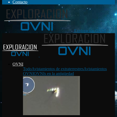
Contacto
Exploración OVNI
OVNI
Todo
Avistamientos de extraterrestres
Avistamientos
OVNI
OVNIs en la antigüedad