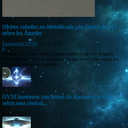
Objeto volador no identificado con forma de «V»
sobre los Ángeles
Exploración OVNI
-
Oct 5, 2025
0
Durante una noche reciente, varios residentes de Los Ángeles
observaron un objeto de apariencia inusual en el cielo. Según los
testigos, el fenómeno consistía...
OVNI luminoso con forma de diamante es visto
sobre una ciudad...
Mar 31, 2024