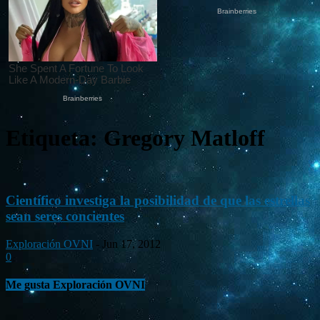
Etiqueta: Gregory Matloff
Científico investiga la posibilidad de que las estrellas
sean seres concientes
Exploración OVNI
-
Jun 17, 2012
0
Me gusta Exploración OVNI