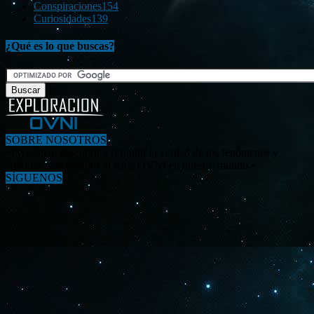
Conspiraciones
154
Curiosidades
139
¿Qué es lo que buscas?
SOBRE NOSOTROS
«Investigar, descubrir y difundir la verdad de los fenómenos y
enigmas relacionados al tema OVNI en nuestro mundo.»
SÍGUENOS