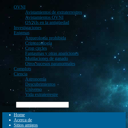
OVNI
Avistamientos de extraterrestres
Avistamientos OVNI
OVNIs en la antigüedad
Investigaciones
Enigmas
Arqueología prohibida
Criptozoología
Crop circles
Fantasmas y otras apariciones
Mutilaciones de ganado
Otros sucesos paranormales
Complots
Ciencia
Astronomía
Descubrimientos
Universo
Vida extraterrestre
Buscar
Home
Acerca de
Sitios amigos