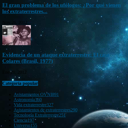
El gran problema de los ufólogos: ¿Por qué vienen
los extraterrestres...
Nov 26, 2012
Evidencia de un ataque extraterrestre: El caso
Colares (Brasil, 1977)
Ene 21, 2012
Categoría popular
Avistamientos OVNI
891
Astronomía
360
Vida extraterrestre
327
Avistamientos de extraterrestres
290
Tecnología Extraterrestre
251
Ciencia
197
Universo
155