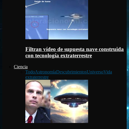
Filtran vídeo de supuesta nave construida
con tecnología extraterrestre
Ciencia
Todo
Astronomía
Descubrimientos
Universo
Vida
extraterrestre