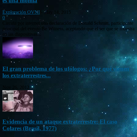
es una momia
Exploración OVNI
-
May 14, 2015
0
Circula por internet una declaración de Donald Schmitt, participante
principal del evento Be Witness, aceptando que el ser que se muestra
en las diapositivas...
El gran problema de los ufólogos: ¿Por qué vienen
los extraterrestres...
Nov 26, 2012
Evidencia de un ataque extraterrestre: El caso
Colares (Brasil, 1977)