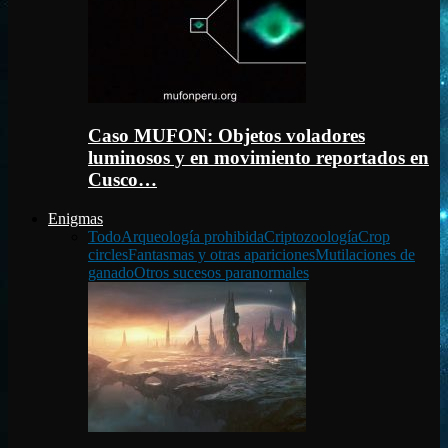
Caso MUFON: Objetos voladores
luminosos y en movimiento reportados en
Cusco…
Enigmas
Todo
Arqueología prohibida
Criptozoología
Crop
circles
Fantasmas y otras apariciones
Mutilaciones de
ganado
Otros sucesos paranormales