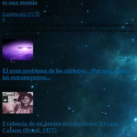
es una momia
Exploración OVNI
-
May 14, 2015
0
Circula por internet una declaración de Donald Schmitt, participante
principal del evento Be Witness, aceptando que el ser que se muestra
en las diapositivas...
El gran problema de los ufólogos: ¿Por qué vienen
los extraterrestres...
Nov 26, 2012
Evidencia de un ataque extraterrestre: El caso
Colares (Brasil, 1977)