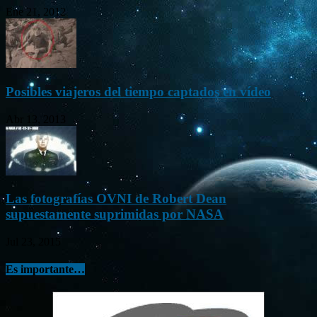
Ene 21, 2012
Posibles viajeros del tiempo captados en vídeo
Abr 13, 2013
Las fotografías OVNI de Robert Dean
supuestamente suprimidas por NASA
Jul 23, 2015
Es importante…