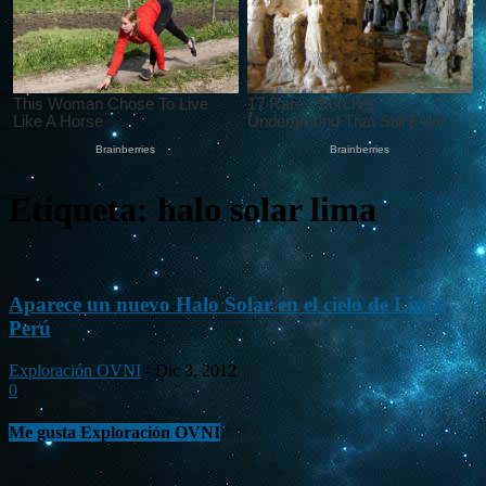
Etiqueta: halo solar lima
Aparece un nuevo Halo Solar en el cielo de Lima,
Perú
Exploración OVNI
-
Dic 3, 2012
0
Me gusta Exploración OVNI