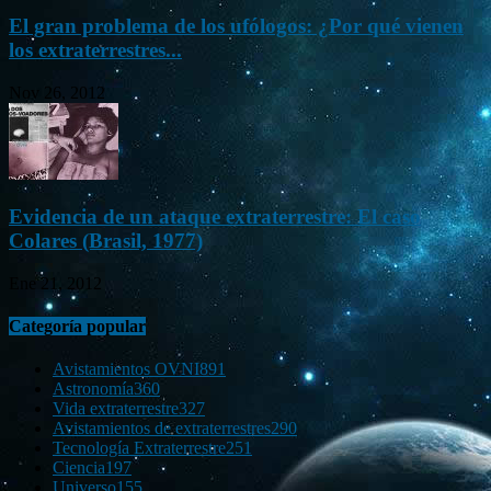
El gran problema de los ufólogos: ¿Por qué vienen
los extraterrestres...
Nov 26, 2012
Evidencia de un ataque extraterrestre: El caso
Colares (Brasil, 1977)
Ene 21, 2012
Categoría popular
Avistamientos OVNI
891
Astronomía
360
Vida extraterrestre
327
Avistamientos de extraterrestres
290
Tecnología Extraterrestre
251
Ciencia
197
Universo
155