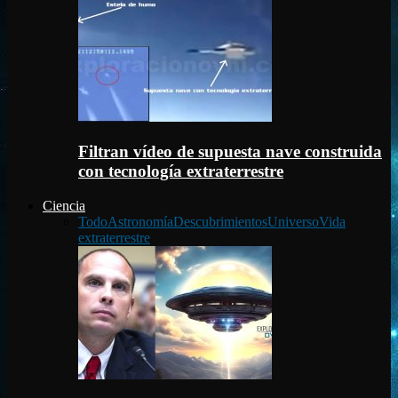
Filtran vídeo de supuesta nave construida
con tecnología extraterrestre
Ciencia
Todo
Astronomía
Descubrimientos
Universo
Vida
extraterrestre