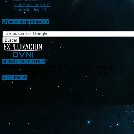
Conspiraciones
154
Curiosidades
139
¿Qué es lo que buscas?
SOBRE NOSOTROS
«Investigar, descubrir y difundir la verdad de los fenómenos y
enigmas relacionados al tema OVNI en nuestro mundo.»
SÍGUENOS