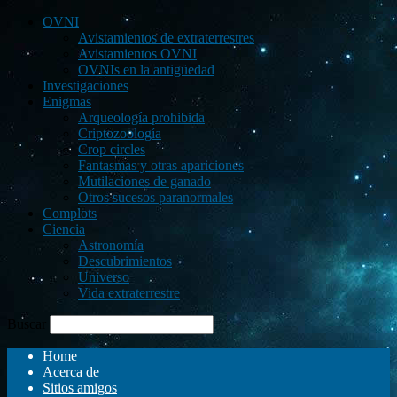
OVNI
Avistamientos de extraterrestres
Avistamientos OVNI
OVNIs en la antigüedad
Investigaciones
Enigmas
Arqueología prohibida
Criptozoología
Crop circles
Fantasmas y otras apariciones
Mutilaciones de ganado
Otros sucesos paranormales
Complots
Ciencia
Astronomía
Descubrimientos
Universo
Vida extraterrestre
Buscar
Home
Acerca de
Sitios amigos