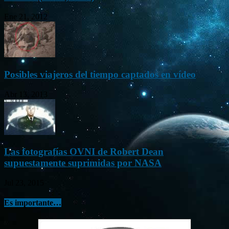
Ene 21, 2012
Posibles viajeros del tiempo captados en vídeo
Abr 13, 2013
Las fotografías OVNI de Robert Dean
supuestamente suprimidas por NASA
Jul 23, 2015
Es importante…