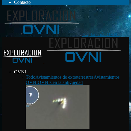
Contacto
Exploración OVNI
OVNI
Todo
Avistamientos de extraterrestres
Avistamientos
OVNI
OVNIs en la antigüedad