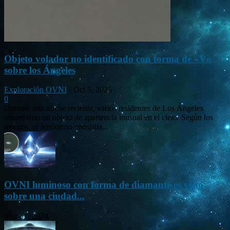
Objeto volador no identificado con forma de «V»
sobre los Ángeles
Exploración OVNI
-
Oct 5, 2025
0
Durante una noche reciente, varios residentes de Los Ángeles
observaron un objeto de apariencia inusual en el cielo. Según los
testigos, el fenómeno consistía...
OVNI luminoso con forma de diamante es visto
sobre una ciudad...
Mar 31, 2024