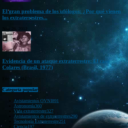
El gran problema de los ufólogos: ¿Por qué vienen
los extraterrestres...
Nov 26, 2012
Evidencia de un ataque extraterrestre: El caso
Colares (Brasil, 1977)
Ene 21, 2012
Categoría popular
Avistamientos OVNI
891
Astronomía
360
Vida extraterrestre
327
Avistamientos de extraterrestres
290
Tecnología Extraterrestre
251
Ciencia
197