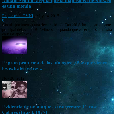
Donald Schmitt acepta que la diapositiva de Roswell
es una momia
Exploración OVNI
-
May 14, 2015
0
Circula por internet una declaración de Donald Schmitt, participante
principal del evento Be Witness, aceptando que el ser que se muestra
en las diapositivas...
El gran problema de los ufólogos: ¿Por qué vienen
los extraterrestres...
Nov 26, 2012
Evidencia de un ataque extraterrestre: El caso
Colares (Brasil, 1977)