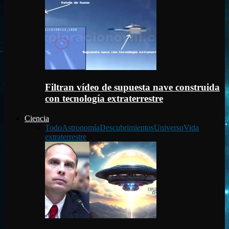
Filtran vídeo de supuesta nave construida
con tecnología extraterrestre
Ciencia
Todo
Astronomía
Descubrimientos
Universo
Vida
extraterrestre