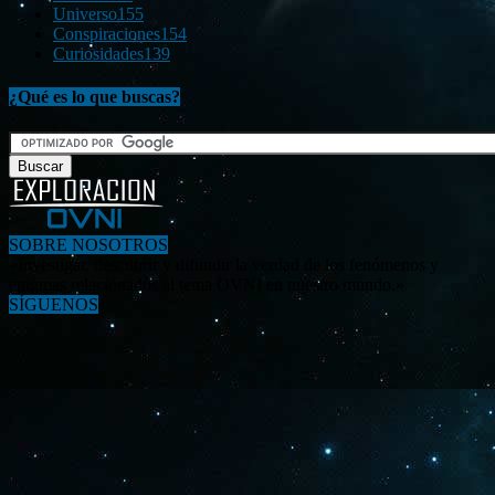
Universo
155
Conspiraciones
154
Curiosidades
139
¿Qué es lo que buscas?
SOBRE NOSOTROS
«Investigar, descubrir y difundir la verdad de los fenómenos y
enigmas relacionados al tema OVNI en nuestro mundo.»
SÍGUENOS