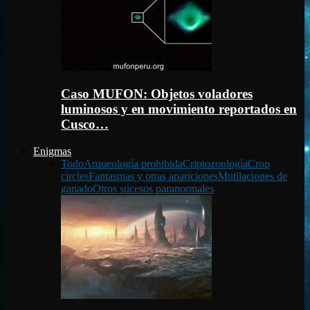
Caso MUFON: Objetos voladores
luminosos y en movimiento reportados en
Cusco…
Enigmas
Todo
Arqueología prohibida
Criptozoología
Crop
circles
Fantasmas y otras apariciones
Mutilaciones de
ganado
Otros sucesos paranormales