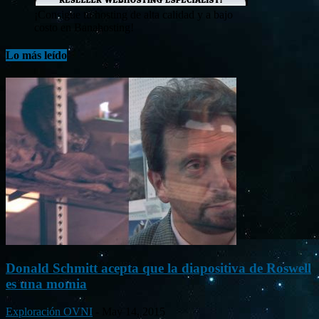
¡Consigue tu hosting de alta calidad y a bajo
costo en Banahosting!
Lo más leído
Donald Schmitt acepta que la diapositiva de Roswell
es una momia
Exploración OVNI
-
May 14, 2015