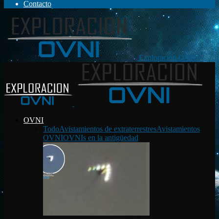
Contacto
Exploración OVNI
OVNI
Todo
Avistamientos de extraterrestres
Avistamientos
OVNI
OVNIs en la antigüedad