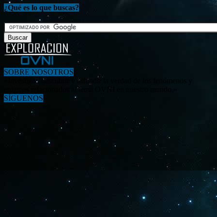
¿Qué es lo que buscas?
SOBRE NOSOTROS
«Investigar, descubrir y difundir la verdad de los fenómenos y
enigmas relacionados al tema OVNI en nuestro mundo.»
SÍGUENOS