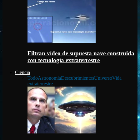
Filtran vídeo de supuesta nave construida
con tecnología extraterrestre
Ciencia
Todo
Astronomía
Descubrimientos
Universo
Vida
extraterrestre