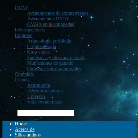
OVNI
Avistamientos de extraterrestres
Avistamientos OVNI
OVNIs en la antigüedad
Investigaciones
Enigmas
Arqueología prohibida
Criptozoología
Crop circles
Fantasmas y otras apariciones
Mutilaciones de ganado
Otros sucesos paranormales
Complots
Ciencia
Astronomía
Descubrimientos
Universo
Vida extraterrestre
Buscar
Home
Acerca de
Sitios amigos