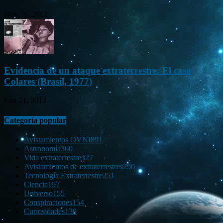
Nov 26, 2012
Evidencia de un ataque extraterrestre: El caso
Colares (Brasil, 1977)
Ene 21, 2012
Categoría popular
Avistamientos OVNI
891
Astronomía
360
Vida extraterrestre
327
Avistamientos de extraterrestres
290
Tecnología Extraterrestre
251
Ciencia
197
Universo
155
Conspiraciones
154
Curiosidades
139