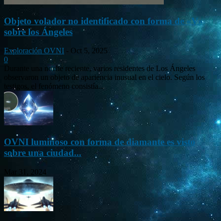
Objeto volador no identificado con forma de «V»
sobre los Ángeles
Exploración OVNI
-
Oct 5, 2025
0
Durante una noche reciente, varios residentes de Los Ángeles
observaron un objeto de apariencia inusual en el cielo. Según los
testigos, el fenómeno consistía...
OVNI luminoso con forma de diamante es visto
sobre una ciudad...
Mar 31, 2024