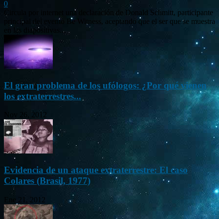
0
Circula por internet una declaración de Donald Schmitt, participante
principal del evento Be Witness, aceptando que el ser que se muestra
en las diapositivas...
El gran problema de los ufólogos: ¿Por qué vienen
los extraterrestres...
Nov 26, 2012
Evidencia de un ataque extraterrestre: El caso
Colares (Brasil, 1977)
Ene 21, 2012