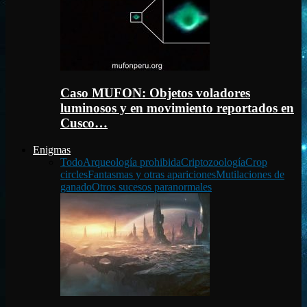
Caso MUFON: Objetos voladores
luminosos y en movimiento reportados en
Cusco…
Enigmas
Todo
Arqueología prohibida
Criptozoología
Crop
circles
Fantasmas y otras apariciones
Mutilaciones de
ganado
Otros sucesos paranormales