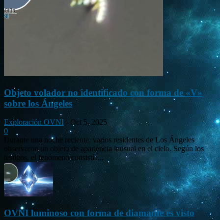
Objeto volador no identificado con forma de «V»
sobre los Ángeles
Exploración OVNI
-
Oct 5, 2025
0
Durante una noche reciente, varios residentes de Los Ángeles
observaron un objeto de apariencia inusual en el cielo. Según los
testigos, el fenómeno consistía...
OVNI luminoso con forma de diamante es visto