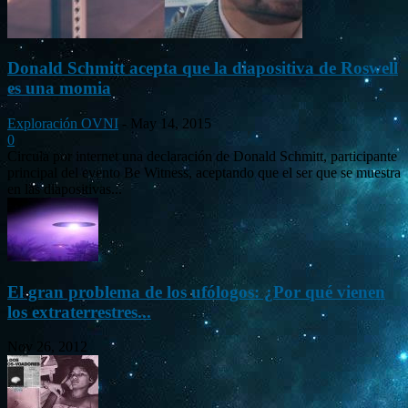
Donald Schmitt acepta que la diapositiva de Roswell
es una momia
Exploración OVNI
-
May 14, 2015
0
Circula por internet una declaración de Donald Schmitt, participante
principal del evento Be Witness, aceptando que el ser que se muestra
en las diapositivas...
El gran problema de los ufólogos: ¿Por qué vienen
los extraterrestres...
Nov 26, 2012