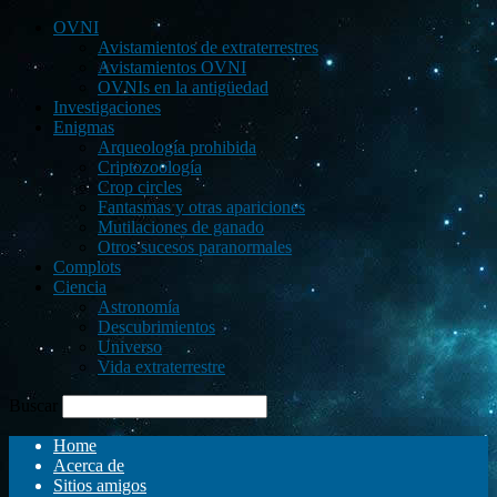
OVNI
Avistamientos de extraterrestres
Avistamientos OVNI
OVNIs en la antigüedad
Investigaciones
Enigmas
Arqueología prohibida
Criptozoología
Crop circles
Fantasmas y otras apariciones
Mutilaciones de ganado
Otros sucesos paranormales
Complots
Ciencia
Astronomía
Descubrimientos
Universo
Vida extraterrestre
Buscar
Home
Acerca de
Sitios amigos