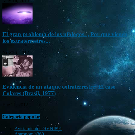
May 14, 2015
El gran problema de los ufólogos: ¿Por qué vienen
los extraterrestres...
Nov 26, 2012
Evidencia de un ataque extraterrestre: El caso
Colares (Brasil, 1977)
Ene 21, 2012
Categoría popular
Avistamientos OVNI
891
Astronomía
360