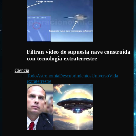
Filtran vídeo de supuesta nave construida
con tecnología extraterrestre
Ciencia
Todo
Astronomía
Descubrimientos
Universo
Vida
extraterrestre