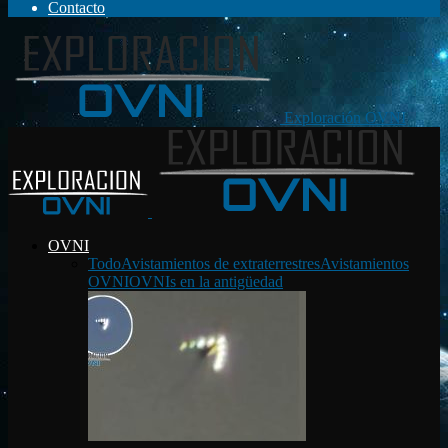
Contacto
Exploración OVNI
OVNI
Todo
Avistamientos de extraterrestres
Avistamientos
OVNI
OVNIs en la antigüedad