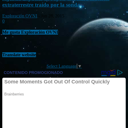
extraterrestre traído por la sonda...
Exploración OVNI
-
Jun 28, 2015
0
Me gusta Exploración OVNI
Translate website
Select Language
▼