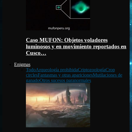
Caso MUFON: Objetos voladores
luminosos y en movimiento reportados en
Cusco…
Enigmas
Todo
Arqueología prohibida
Criptozoología
Crop
circles
Fantasmas y otras apariciones
Mutilaciones de
ganado
Otros sucesos paranormales