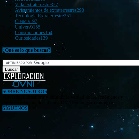
Vida extraterrestre
327
Avistamientos de extraterrestres
290
Tecnología Extraterrestre
251
Ciencia
197
Universo
155
Conspiraciones
154
Curiosidades
139
¿Qué es lo que buscas?
SOBRE NOSOTROS
«Investigar, descubrir y difundir la verdad de los fenómenos y
enigmas relacionados al tema OVNI en nuestro mundo.»
SÍGUENOS