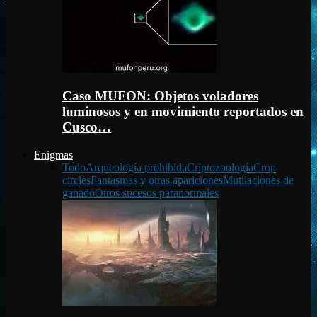
Caso MUFON: Objetos voladores
luminosos y en movimiento reportados en
Cusco…
Enigmas
Todo
Arqueología prohibida
Criptozoología
Crop
circles
Fantasmas y otras apariciones
Mutilaciones de
ganado
Otros sucesos paranormales