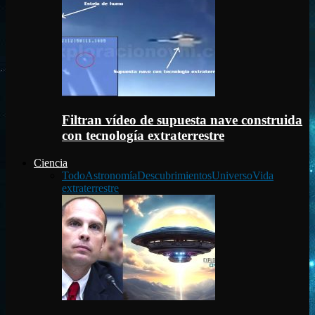
Filtran vídeo de supuesta nave construida
con tecnología extraterrestre
Ciencia
Todo
Astronomía
Descubrimientos
Universo
Vida
extraterrestre