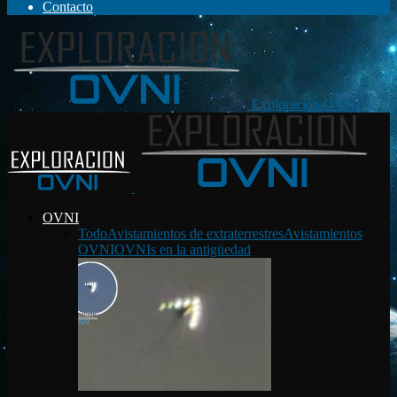
Contacto
Exploración OVNI
OVNI
Todo
Avistamientos de extraterrestres
Avistamientos
OVNI
OVNIs en la antigüedad