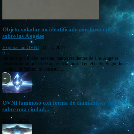
Objeto volador no identificado con forma de «V»
sobre los Ángeles
Exploración OVNI
-
Oct 5, 2025
0
Durante una noche reciente, varios residentes de Los Ángeles
observaron un objeto de apariencia inusual en el cielo. Según los
testigos, el fenómeno consistía...
OVNI luminoso con forma de diamante es visto
sobre una ciudad...
Mar 31, 2024