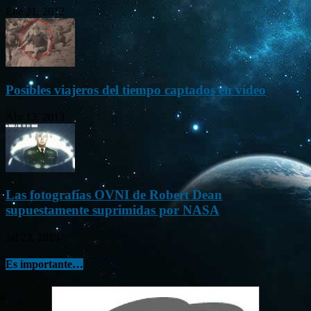
Ene 21, 2012
Posibles viajeros del tiempo captados en vídeo
Abr 13, 2013
Las fotografías OVNI de Robert Dean
supuestamente suprimidas por NASA
Jul 23, 2015
Es importante…