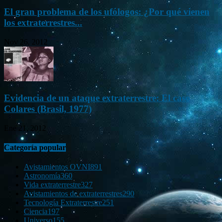
El gran problema de los ufólogos: ¿Por qué vienen
los extraterrestres...
Nov 26, 2012
Evidencia de un ataque extraterrestre: El caso
Colares (Brasil, 1977)
Ene 21, 2012
Categoría popular
Avistamientos OVNI
891
Astronomía
360
Vida extraterrestre
327
Avistamientos de extraterrestres
290
Tecnología Extraterrestre
251
Ciencia
197
Universo
155