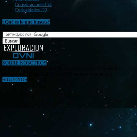
Conspiraciones
154
Curiosidades
139
¿Qué es lo que buscas?
SOBRE NOSOTROS
«Investigar, descubrir y difundir la verdad de los fenómenos y
enigmas relacionados al tema OVNI en nuestro mundo.»
SÍGUENOS