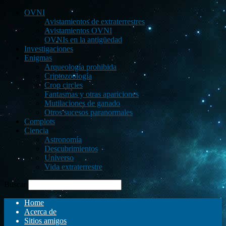
OVNI
Avistamientos de extraterrestres
Avistamientos OVNI
OVNIs en la antigüedad
Investigaciones
Enigmas
Arqueología prohibida
Criptozoología
Crop circles
Fantasmas y otras apariciones
Mutilaciones de ganado
Otros sucesos paranormales
Complots
Ciencia
Astronomía
Descubrimientos
Universo
Vida extraterrestre
Buscar
Home
Acerca de
Sitios amigos