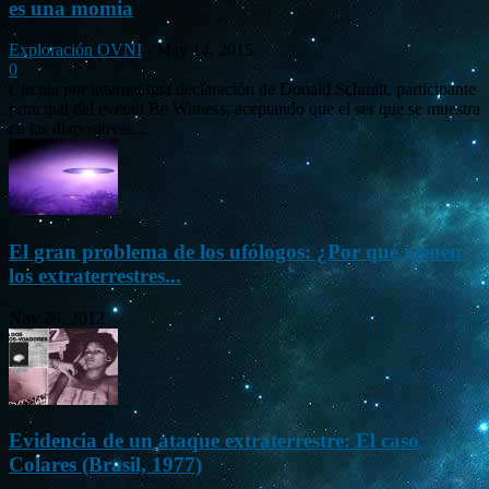
es una momia
Exploración OVNI
-
May 14, 2015
0
Circula por internet una declaración de Donald Schmitt, participante
principal del evento Be Witness, aceptando que el ser que se muestra
en las diapositivas...
El gran problema de los ufólogos: ¿Por qué vienen
los extraterrestres...
Nov 26, 2012
Evidencia de un ataque extraterrestre: El caso
Colares (Brasil, 1977)