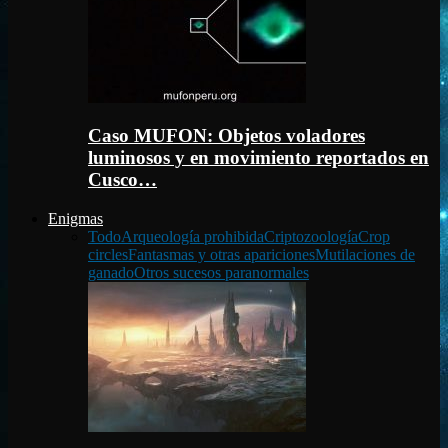
Caso MUFON: Objetos voladores
luminosos y en movimiento reportados en
Cusco…
Enigmas
Todo
Arqueología prohibida
Criptozoología
Crop
circles
Fantasmas y otras apariciones
Mutilaciones de
ganado
Otros sucesos paranormales