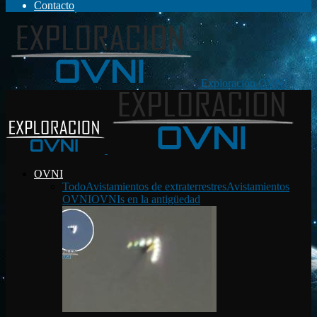
Contacto
Exploración OVNI
OVNI
Todo
Avistamientos de extraterrestres
Avistamientos
OVNI
OVNIs en la antigüedad