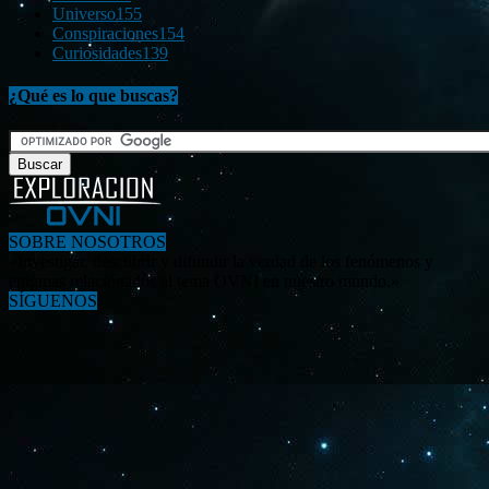
Universo
155
Conspiraciones
154
Curiosidades
139
¿Qué es lo que buscas?
SOBRE NOSOTROS
«Investigar, descubrir y difundir la verdad de los fenómenos y
enigmas relacionados al tema OVNI en nuestro mundo.»
SÍGUENOS