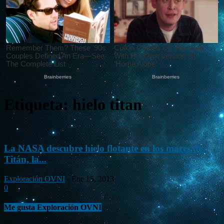
Etiqueta: hielo titan
La NASA descubre hielo flotante en los mares de
Titán, la...
Exploración OVNI
-
Ene 15, 2013
0
Me gusta Exploración OVNI