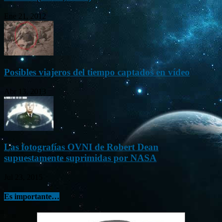
Ene 21, 2012
Posibles viajeros del tiempo captados en vídeo
Abr 13, 2013
Las fotografías OVNI de Robert Dean
supuestamente suprimidas por NASA
Jul 23, 2015
Es importante…