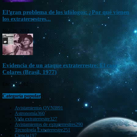
El gran problema de los ufólogos: ¿Por qué vienen
los extraterrestres...
Nov 26, 2012
Evidencia de un ataque extraterrestre: El caso
Colares (Brasil, 1977)
Ene 21, 2012
Categoría popular
Avistamientos OVNI
891
Astronomía
360
Vida extraterrestre
327
Avistamientos de extraterrestres
290
Tecnología Extraterrestre
251
Ciencia
197