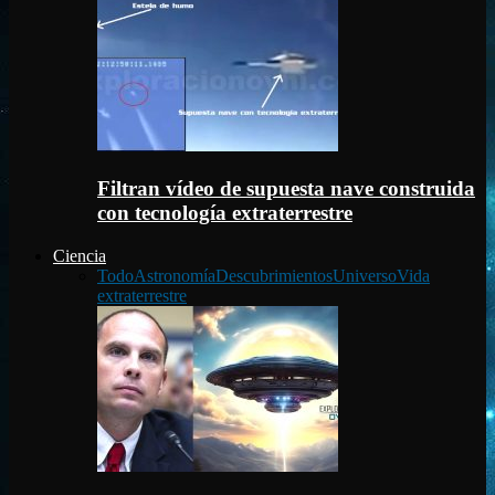
Filtran vídeo de supuesta nave construida
con tecnología extraterrestre
Ciencia
Todo
Astronomía
Descubrimientos
Universo
Vida
extraterrestre