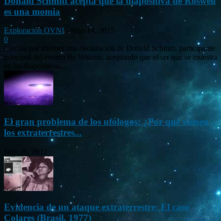
Donald Schmitt acepta que la diapositiva de Roswell
es una momia
Exploración OVNI
-
May 14, 2015
0
Circula por internet una declaración de Donald Schmitt, participante
principal del evento Be Witness, aceptando que el ser que se muestra
en las diapositivas...
El gran problema de los ufólogos: ¿Por qué vienen
los extraterrestres...
Nov 26, 2012
Evidencia de un ataque extraterrestre: El caso
Colares (Brasil, 1977)