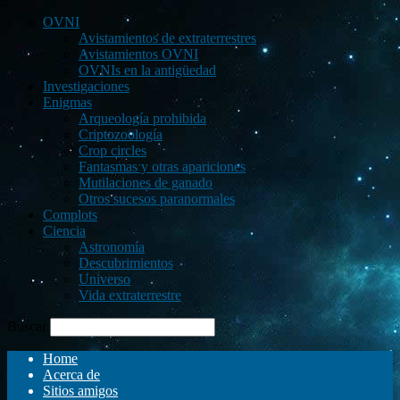
OVNI
Avistamientos de extraterrestres
Avistamientos OVNI
OVNIs en la antigüedad
Investigaciones
Enigmas
Arqueología prohibida
Criptozoología
Crop circles
Fantasmas y otras apariciones
Mutilaciones de ganado
Otros sucesos paranormales
Complots
Ciencia
Astronomía
Descubrimientos
Universo
Vida extraterrestre
Buscar
Home
Acerca de
Sitios amigos