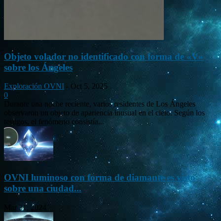
Objeto volador no identificado con forma de «V»
sobre los Ángeles
Exploración OVNI
-
Oct 5, 2025
0
Durante una noche reciente, varios residentes de Los Ángeles
observaron un objeto de apariencia inusual en el cielo. Según los
testigos, el fenómeno consistía...
OVNI luminoso con forma de diamante es visto
sobre una ciudad...
Mar 31, 2024