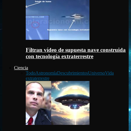
Filtran vídeo de supuesta nave construida
con tecnología extraterrestre
Ciencia
Todo
Astronomía
Descubrimientos
Universo
Vida
extraterrestre