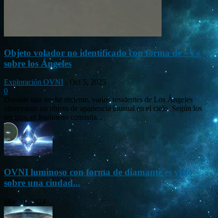
Objeto volador no identificado con forma de «V»
sobre los Ángeles
Exploración OVNI
-
Oct 5, 2025
0
Durante una noche reciente, varios residentes de Los Ángeles
observaron un objeto de apariencia inusual en el cielo. Según los
testigos, el fenómeno consistía...
OVNI luminoso con forma de diamante es visto
sobre una ciudad...
Mar 31, 2024