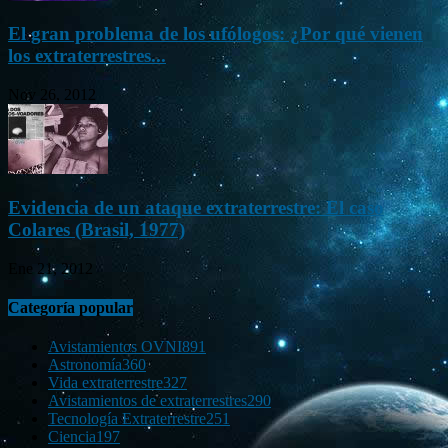
El gran problema de los ufólogos: ¿Por qué vienen
los extraterrestres...
Nov 26, 2012
Evidencia de un ataque extraterrestre: El caso
Colares (Brasil, 1977)
Ene 21, 2012
Categoría popular
Avistamientos OVNI
891
Astronomía
360
Vida extraterrestre
327
Avistamientos de extraterrestres
290
Tecnología Extraterrestre
251
Ciencia
197