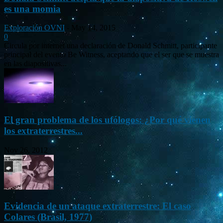
es una momia
Exploración OVNI
-
May 14, 2015
0
Circula por internet una declaración de Donald Schmitt, participante
principal del evento Be Witness, aceptando que el ser que se muestra
en las diapositivas...
El gran problema de los ufólogos: ¿Por qué vienen
los extraterrestres...
Nov 26, 2012
Evidencia de un ataque extraterrestre: El caso
Colares (Brasil, 1977)