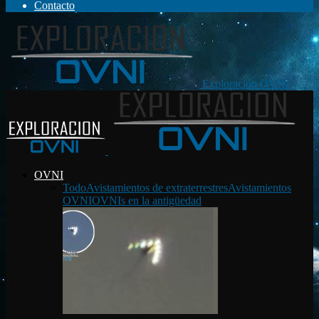
Contacto
Exploración OVNI
OVNI
Todo
Avistamientos de extraterrestres
Avistamientos
OVNI
OVNIs en la antigüedad