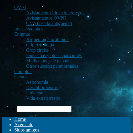
OVNI
Avistamientos de extraterrestres
Avistamientos OVNI
OVNIs en la antigüedad
Investigaciones
Enigmas
Arqueología prohibida
Criptozoología
Crop circles
Fantasmas y otras apariciones
Mutilaciones de ganado
Otros sucesos paranormales
Complots
Ciencia
Astronomía
Descubrimientos
Universo
Vida extraterrestre
Buscar
Home
Acerca de
Sitios amigos