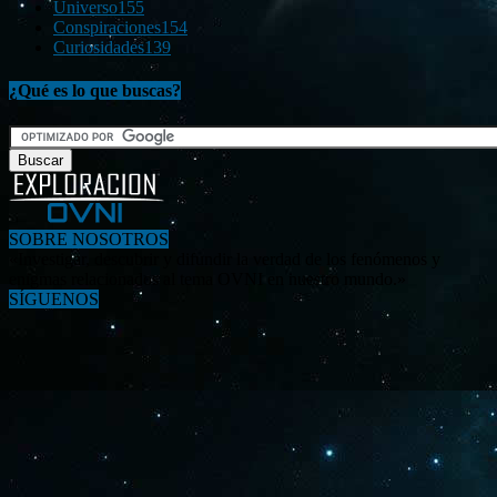
Universo
155
Conspiraciones
154
Curiosidades
139
¿Qué es lo que buscas?
SOBRE NOSOTROS
«Investigar, descubrir y difundir la verdad de los fenómenos y
enigmas relacionados al tema OVNI en nuestro mundo.»
SÍGUENOS