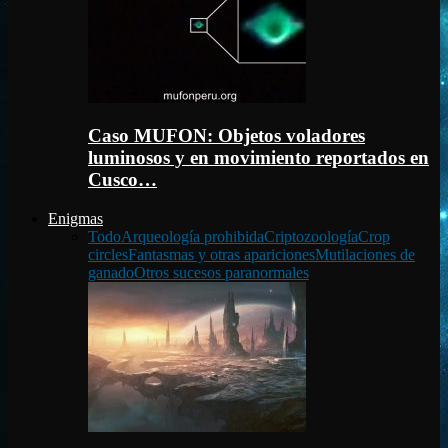
Caso MUFON: Objetos voladores
luminosos y en movimiento reportados en
Cusco…
Enigmas
Todo
Arqueología prohibida
Criptozoología
Crop
circles
Fantasmas y otras apariciones
Mutilaciones de
ganado
Otros sucesos paranormales