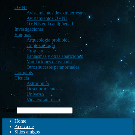
OVNI
Avistamientos de extraterrestres
Avistamientos OVNI
OVNIs en la antigüedad
Investigaciones
Enigmas
Arqueología prohibida
Criptozoología
Crop circles
Fantasmas y otras apariciones
Mutilaciones de ganado
Otros sucesos paranormales
Complots
Ciencia
Astronomía
Descubrimientos
Universo
Vida extraterrestre
Buscar
Home
Acerca de
Sitios amigos