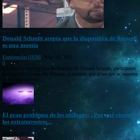
Donald Schmitt acepta que la diapositiva de Roswell
es una momia
Exploración OVNI
-
May 14, 2015
0
Circula por internet una declaración de Donald Schmitt, participante
principal del evento Be Witness, aceptando que el ser que se muestra
en las diapositivas...
El gran problema de los ufólogos: ¿Por qué vienen
los extraterrestres...
Nov 26, 2012