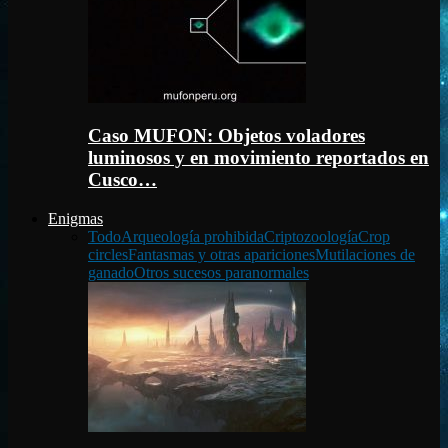
Caso MUFON: Objetos voladores
luminosos y en movimiento reportados en
Cusco…
Enigmas
Todo
Arqueología prohibida
Criptozoología
Crop
circles
Fantasmas y otras apariciones
Mutilaciones de
ganado
Otros sucesos paranormales