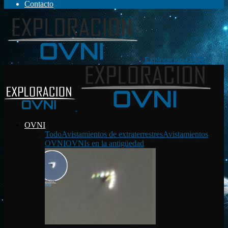
Contacto
Exploración OVNI
OVNI
Todo
Avistamientos de extraterrestres
Avistamientos
OVNI
OVNIs en la antigüedad