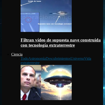
Filtran vídeo de supuesta nave construida
con tecnología extraterrestre
Ciencia
Todo
Astronomía
Descubrimientos
Universo
Vida
extraterrestre