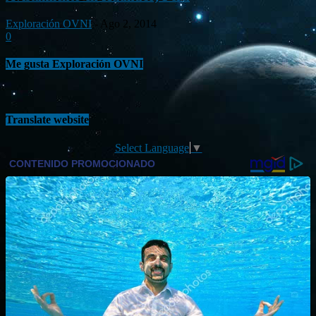
Exploración OVNI
-
Ago 2, 2014
0
Me gusta Exploración OVNI
Translate website
Select Language
▼