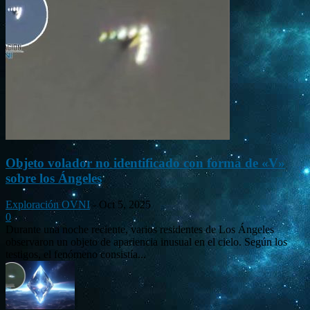
Objeto volador no identificado con forma de «V»
sobre los Ángeles
Exploración OVNI
-
Oct 5, 2025
0
Durante una noche reciente, varios residentes de Los Ángeles
observaron un objeto de apariencia inusual en el cielo. Según los
testigos, el fenómeno consistía...