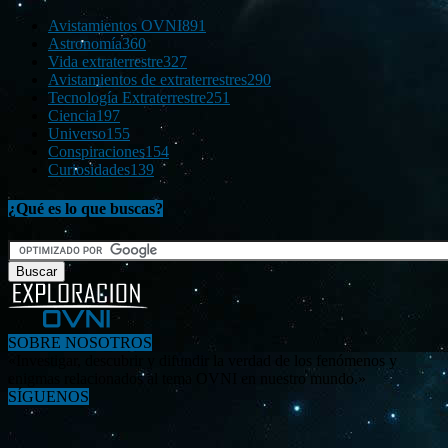
Avistamientos OVNI
891
Astronomía
360
Vida extraterrestre
327
Avistamientos de extraterrestres
290
Tecnología Extraterrestre
251
Ciencia
197
Universo
155
Conspiraciones
154
Curiosidades
139
¿Qué es lo que buscas?
SOBRE NOSOTROS
«Investigar, descubrir y difundir la verdad de los fenómenos y
enigmas relacionados al tema OVNI en nuestro mundo.»
SÍGUENOS