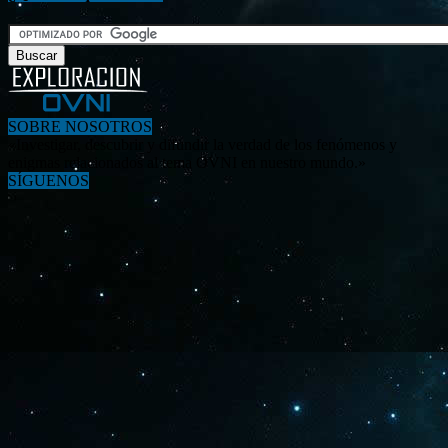
SOBRE NOSOTROS
«Investigar, descubrir y difundir la verdad de los fenómenos y
enigmas relacionados al tema OVNI en nuestro mundo.»
SÍGUENOS