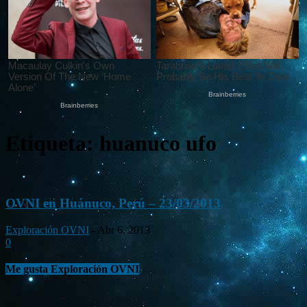
Etiqueta: huanuco ufo
OVNI en Huánuco, Perú – 23/03/2013
Exploración OVNI
-
Abr 6, 2013
0
Me gusta Exploración OVNI