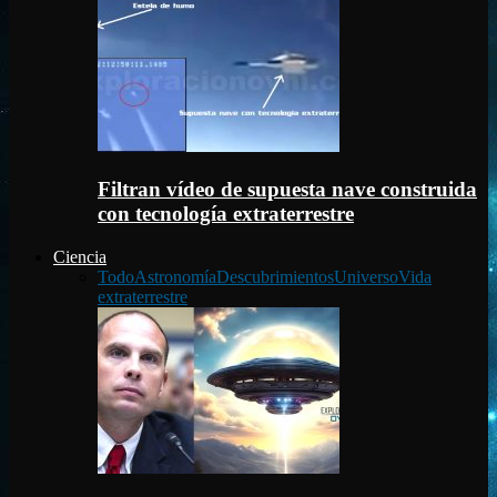
Filtran vídeo de supuesta nave construida
con tecnología extraterrestre
Ciencia
Todo
Astronomía
Descubrimientos
Universo
Vida
extraterrestre