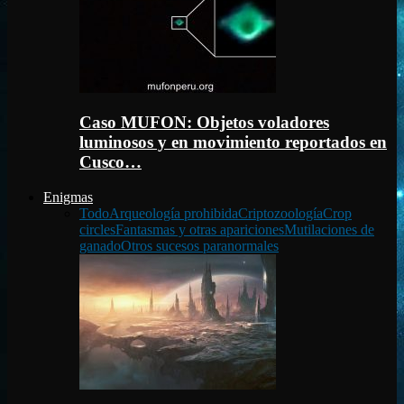
Caso MUFON: Objetos voladores
luminosos y en movimiento reportados en
Cusco…
Enigmas
Todo
Arqueología prohibida
Criptozoología
Crop
circles
Fantasmas y otras apariciones
Mutilaciones de
ganado
Otros sucesos paranormales