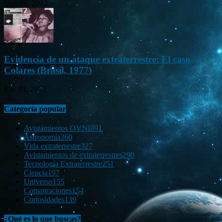
Nov 26, 2012
Evidencia de un ataque extraterrestre: El caso
Colares (Brasil, 1977)
Ene 21, 2012
Categoría popular
Avistamientos OVNI
891
Astronomía
360
Vida extraterrestre
327
Avistamientos de extraterrestres
290
Tecnología Extraterrestre
251
Ciencia
197
Universo
155
Conspiraciones
154
Curiosidades
139
¿Qué es lo que buscas?