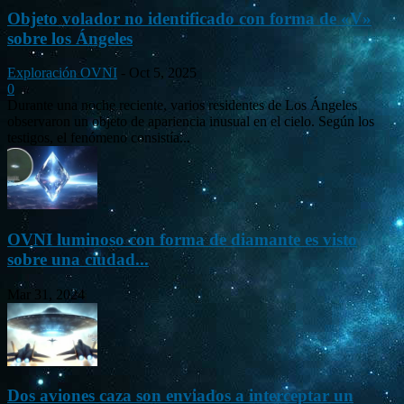
Objeto volador no identificado con forma de «V»
sobre los Ángeles
Exploración OVNI
-
Oct 5, 2025
0
Durante una noche reciente, varios residentes de Los Ángeles
observaron un objeto de apariencia inusual en el cielo. Según los
testigos, el fenómeno consistía...
OVNI luminoso con forma de diamante es visto
sobre una ciudad...
Mar 31, 2024
Dos aviones caza son enviados a interceptar un