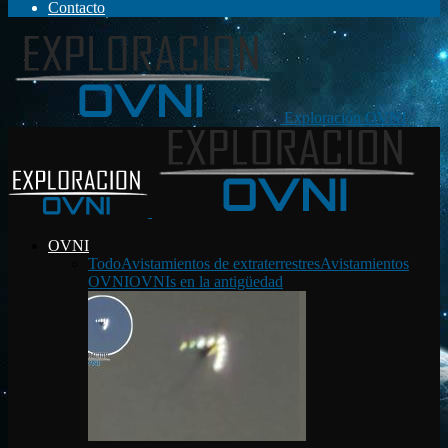
Contacto
Exploración OVNI
OVNI
Todo
Avistamientos de extraterrestres
Avistamientos
OVNI
OVNIs en la antigüedad