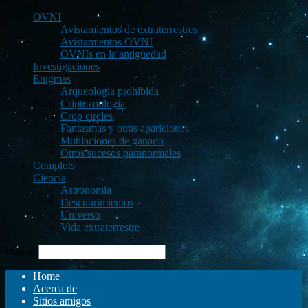
OVNI
Avistamientos de extraterrestres
Avistamientos OVNI
OVNIs en la antigüedad
Investigaciones
Enigmas
Arqueología prohibida
Criptozoología
Crop circles
Fantasmas y otras apariciones
Mutilaciones de ganado
Otros sucesos paranormales
Complots
Ciencia
Astronomía
Descubrimientos
Universo
Vida extraterrestre
Buscar
Home
Acerca de
Sitios amigos