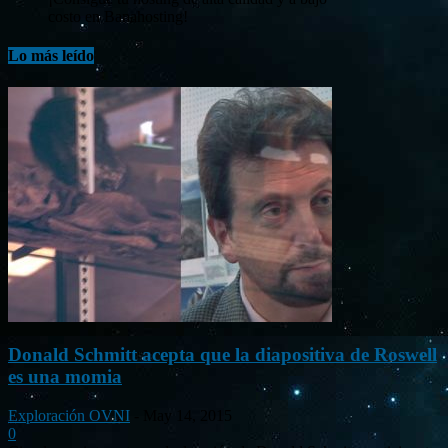
costo en Banahosting!
Lo más leído
Donald Schmitt acepta que la diapositiva de Roswell
es una momia
Exploración OVNI
-
May 14, 2015
0