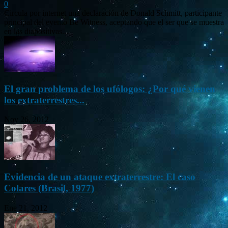
0
Circula por internet una declaración de Donald Schmitt, participante
principal del evento Be Witness, aceptando que el ser que se muestra
en las diapositivas...
El gran problema de los ufólogos: ¿Por qué vienen
los extraterrestres...
Nov 26, 2012
Evidencia de un ataque extraterrestre: El caso
Colares (Brasil, 1977)
Ene 21, 2012