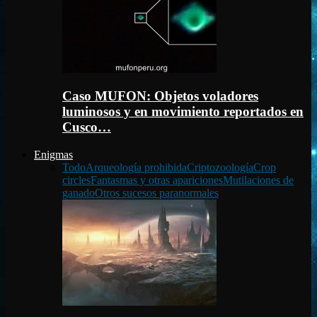
Caso MUFON: Objetos voladores
luminosos y en movimiento reportados en
Cusco…
Enigmas
Todo
Arqueología prohibida
Criptozoología
Crop
circles
Fantasmas y otras apariciones
Mutilaciones de
ganado
Otros sucesos paranormales