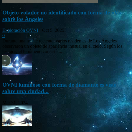
Objeto volador no identificado con forma de «V»
sobre los Ángeles
Exploración OVNI
-
Oct 5, 2025
0
Durante una noche reciente, varios residentes de Los Ángeles
observaron un objeto de apariencia inusual en el cielo. Según los
testigos, el fenómeno consistía...
OVNI luminoso con forma de diamante es visto
sobre una ciudad...
Mar 31, 2024