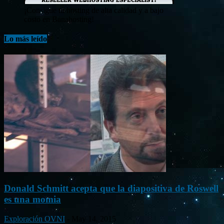
¡Consigue tu hosting de alta calidad y a bajo
costo en Banahosting!
Lo más leído
Donald Schmitt acepta que la diapositiva de Roswell
es una momia
Exploración OVNI
-
May 14, 2015