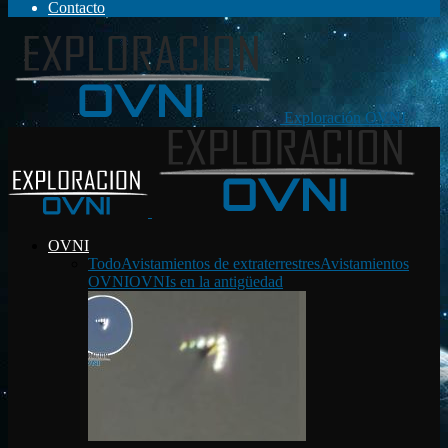
Contacto
Exploración OVNI
OVNI
Todo
Avistamientos de extraterrestres
Avistamientos
OVNI
OVNIs en la antigüedad