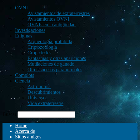
OVNI
Avistamientos de extraterrestres
Avistamientos OVNI
OVNIs en la antigüedad
Investigaciones
Enigmas
Arqueología prohibida
Criptozoología
Crop circles
Fantasmas y otras apariciones
Mutilaciones de ganado
Otros sucesos paranormales
Complots
Ciencia
Astronomía
Descubrimientos
Universo
Vida extraterrestre
Buscar
Home
Acerca de
Sitios amigos