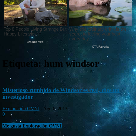
Etiqueta: hum windsor
Misterioso zumbido de Windsor es real, dice un
investigador
Exploración OVNI
-
Ago 6, 2013
0
Me gusta Exploración OVNI