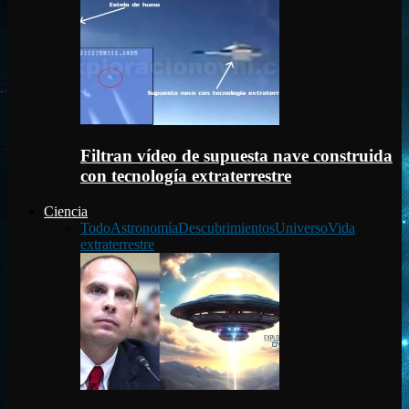
Filtran vídeo de supuesta nave construida
con tecnología extraterrestre
Ciencia
Todo
Astronomía
Descubrimientos
Universo
Vida
extraterrestre