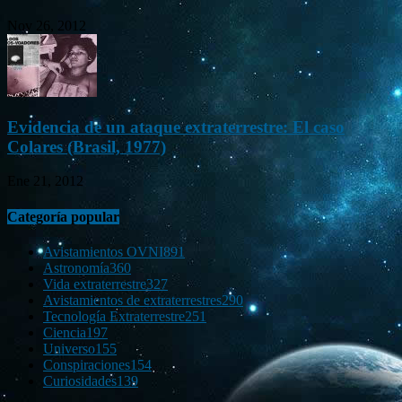
Nov 26, 2012
Evidencia de un ataque extraterrestre: El caso
Colares (Brasil, 1977)
Ene 21, 2012
Categoría popular
Avistamientos OVNI
891
Astronomía
360
Vida extraterrestre
327
Avistamientos de extraterrestres
290
Tecnología Extraterrestre
251
Ciencia
197
Universo
155
Conspiraciones
154
Curiosidades
139