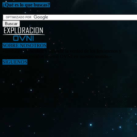
¿Qué es lo que buscas?
SOBRE NOSOTROS
«Investigar, descubrir y difundir la verdad de los fenómenos y
enigmas relacionados al tema OVNI en nuestro mundo.»
SÍGUENOS