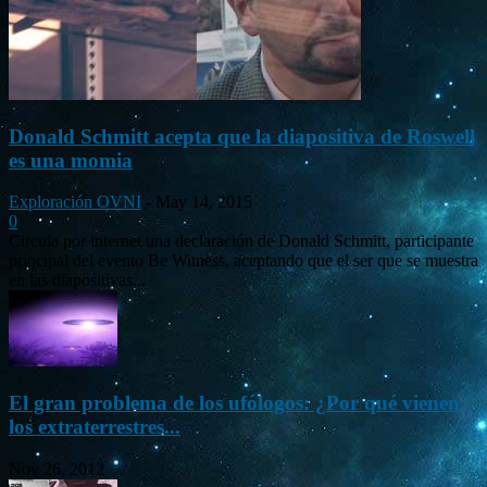
Donald Schmitt acepta que la diapositiva de Roswell
es una momia
Exploración OVNI
-
May 14, 2015
0
Circula por internet una declaración de Donald Schmitt, participante
principal del evento Be Witness, aceptando que el ser que se muestra
en las diapositivas...
El gran problema de los ufólogos: ¿Por qué vienen
los extraterrestres...
Nov 26, 2012