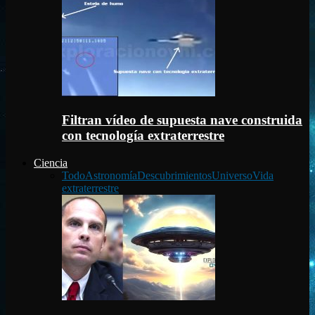
Filtran vídeo de supuesta nave construida
con tecnología extraterrestre
Ciencia
Todo
Astronomía
Descubrimientos
Universo
Vida
extraterrestre