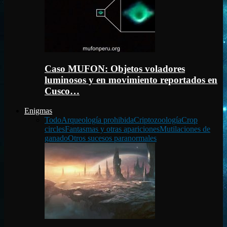
Caso MUFON: Objetos voladores
luminosos y en movimiento reportados en
Cusco…
Enigmas
Todo
Arqueología prohibida
Criptozoología
Crop
circles
Fantasmas y otras apariciones
Mutilaciones de
ganado
Otros sucesos paranormales