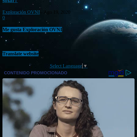
solar?
Exploración OVNI
-
Ago 19, 2020
0
Me gusta Exploración OVNI
Translate website
Select Language
▼