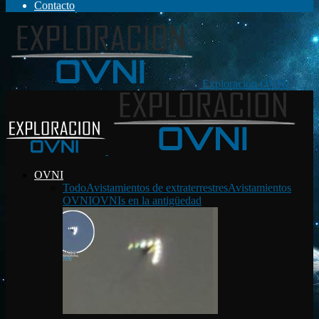
Contacto
Exploración OVNI
OVNI
Todo
Avistamientos de extraterrestres
Avistamientos
OVNI
OVNIs en la antigüedad