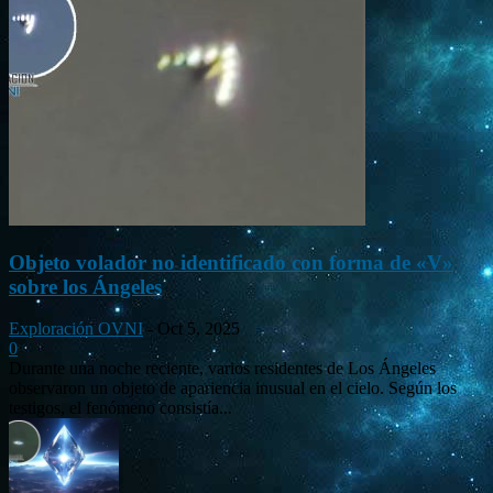
Objeto volador no identificado con forma de «V»
sobre los Ángeles
Exploración OVNI
-
Oct 5, 2025
0
Durante una noche reciente, varios residentes de Los Ángeles
observaron un objeto de apariencia inusual en el cielo. Según los
testigos, el fenómeno consistía...