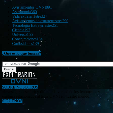
Avistamientos OVNI
891
Astronomía
360
Vida extraterrestre
327
Avistamientos de extraterrestres
290
Tecnología Extraterrestre
251
Ciencia
197
Universo
155
Conspiraciones
154
Curiosidades
139
¿Qué es lo que buscas?
SOBRE NOSOTROS
«Investigar, descubrir y difundir la verdad de los fenómenos y
enigmas relacionados al tema OVNI en nuestro mundo.»
SÍGUENOS