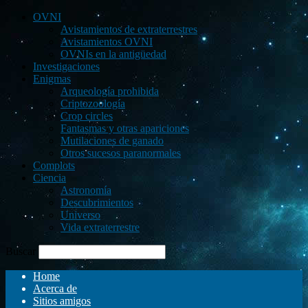
OVNI
Avistamientos de extraterrestres
Avistamientos OVNI
OVNIs en la antigüedad
Investigaciones
Enigmas
Arqueología prohibida
Criptozoología
Crop circles
Fantasmas y otras apariciones
Mutilaciones de ganado
Otros sucesos paranormales
Complots
Ciencia
Astronomía
Descubrimientos
Universo
Vida extraterrestre
Buscar
Home
Acerca de
Sitios amigos