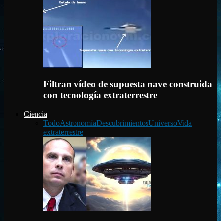
Filtran vídeo de supuesta nave construida
con tecnología extraterrestre
Ciencia
Todo
Astronomía
Descubrimientos
Universo
Vida
extraterrestre