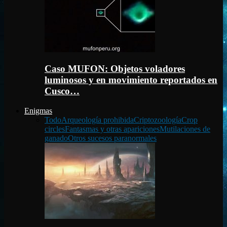
Caso MUFON: Objetos voladores
luminosos y en movimiento reportados en
Cusco…
Enigmas
Todo
Arqueología prohibida
Criptozoología
Crop
circles
Fantasmas y otras apariciones
Mutilaciones de
ganado
Otros sucesos paranormales