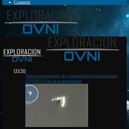
Contacto
Exploración OVNI
OVNI
Todo
Avistamientos de extraterrestres
Avistamientos
OVNI
OVNIs en la antigüedad