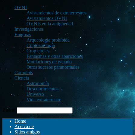
OVNI
Avistamientos de extraterrestres
Avistamientos OVNI
OVNIs en la antigüedad
Investigaciones
Enigmas
Arqueología prohibida
Criptozoología
Crop circles
Fantasmas y otras apariciones
Mutilaciones de ganado
Otros sucesos paranormales
Complots
Ciencia
Astronomía
Descubrimientos
Universo
Vida extraterrestre
Buscar
Home
Acerca de
Sitios amigos