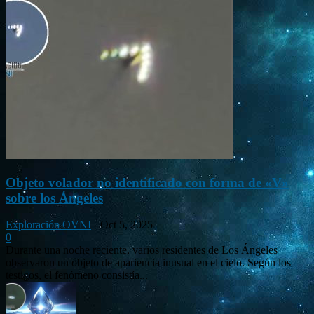
Objeto volador no identificado con forma de «V»
sobre los Ángeles
Exploración OVNI
-
Oct 5, 2025
0
Durante una noche reciente, varios residentes de Los Ángeles
observaron un objeto de apariencia inusual en el cielo. Según los
testigos, el fenómeno consistía...