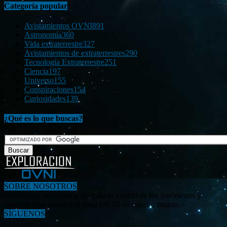
Categoría popular
Avistamientos OVNI
891
Astronomía
360
Vida extraterrestre
327
Avistamientos de extraterrestres
290
Tecnología Extraterrestre
251
Ciencia
197
Universo
155
Conspiraciones
154
Curiosidades
139
¿Qué es lo que buscas?
SOBRE NOSOTROS
«Investigar, descubrir y difundir la verdad de los fenómenos y
enigmas relacionados al tema OVNI en nuestro mundo.»
SÍGUENOS