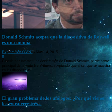
Donald Schmitt acepta que la diapositiva de Roswell
es una momia
Exploración OVNI
-
May 14, 2015
0
Circula por internet una declaración de Donald Schmitt, participante
principal del evento Be Witness, aceptando que el ser que se muestra
en las diapositivas...
El gran problema de los ufólogos: ¿Por qué vienen
los extraterrestres...