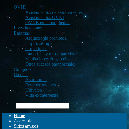
OVNI
Avistamientos de extraterrestres
Avistamientos OVNI
OVNIs en la antigüedad
Investigaciones
Enigmas
Arqueología prohibida
Criptozoología
Crop circles
Fantasmas y otras apariciones
Mutilaciones de ganado
Otros sucesos paranormales
Complots
Ciencia
Astronomía
Descubrimientos
Universo
Vida extraterrestre
Buscar
Home
Acerca de
Sitios amigos