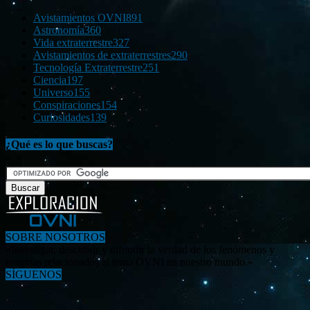
Avistamientos OVNI
891
Astronomía
360
Vida extraterrestre
327
Avistamientos de extraterrestres
290
Tecnología Extraterrestre
251
Ciencia
197
Universo
155
Conspiraciones
154
Curiosidades
139
¿Qué es lo que buscas?
SOBRE NOSOTROS
«Investigar, descubrir y difundir la verdad de los fenómenos y
enigmas relacionados al tema OVNI en nuestro mundo.»
SÍGUENOS