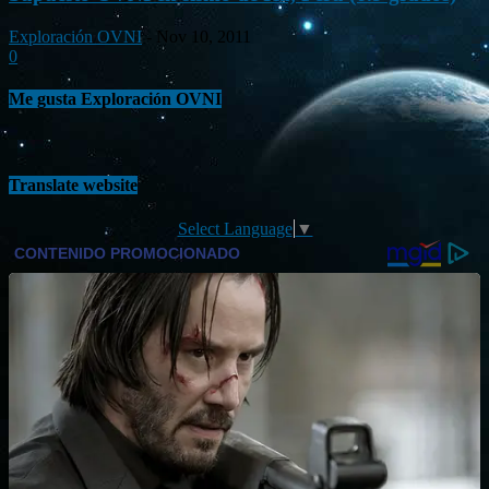
Exploración OVNI
-
Nov 10, 2011
0
Me gusta Exploración OVNI
Translate website
Select Language
▼