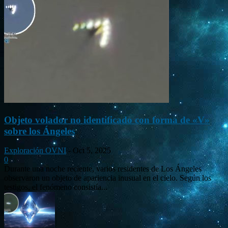
Objeto volador no identificado con forma de «V»
sobre los Ángeles
Exploración OVNI
-
Oct 5, 2025
0
Durante una noche reciente, varios residentes de Los Ángeles
observaron un objeto de apariencia inusual en el cielo. Según los
testigos, el fenómeno consistía...