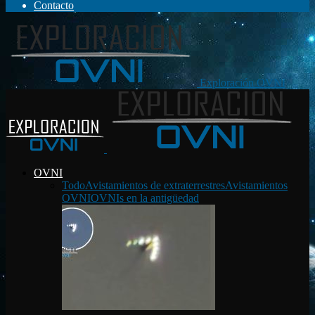
Contacto
Exploración OVNI
OVNI
Todo
Avistamientos de extraterrestres
Avistamientos
OVNI
OVNIs en la antigüedad