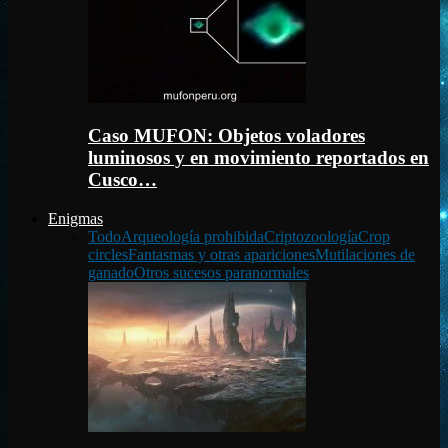
Caso MUFON: Objetos voladores
luminosos y en movimiento reportados en
Cusco…
Enigmas
Todo
Arqueología prohibida
Criptozoología
Crop
circles
Fantasmas y otras apariciones
Mutilaciones de
ganado
Otros sucesos paranormales