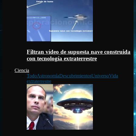
Filtran vídeo de supuesta nave construida
con tecnología extraterrestre
Ciencia
Todo
Astronomía
Descubrimientos
Universo
Vida
extraterrestre