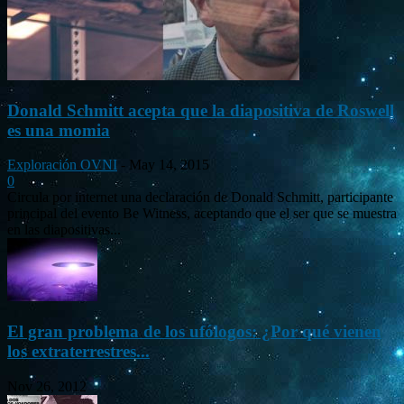
Donald Schmitt acepta que la diapositiva de Roswell
es una momia
Exploración OVNI
-
May 14, 2015
0
Circula por internet una declaración de Donald Schmitt, participante
principal del evento Be Witness, aceptando que el ser que se muestra
en las diapositivas...
El gran problema de los ufólogos: ¿Por qué vienen
los extraterrestres...
Nov 26, 2012