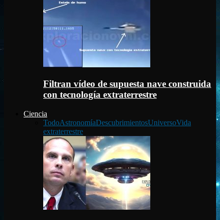
Filtran vídeo de supuesta nave construida
con tecnología extraterrestre
Ciencia
Todo
Astronomía
Descubrimientos
Universo
Vida
extraterrestre