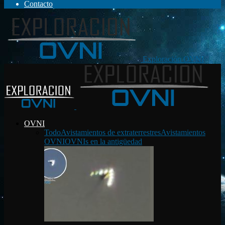
Contacto
Exploración OVNI
OVNI
Todo
Avistamientos de extraterrestres
Avistamientos
OVNI
OVNIs en la antigüedad