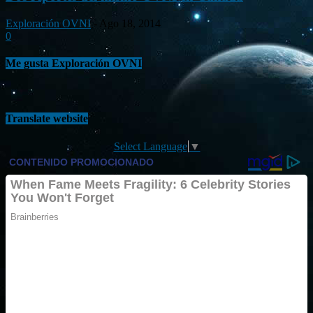
Exploración OVNI
-
Ago 18, 2014
0
Me gusta Exploración OVNI
Translate website
Select Language
▼