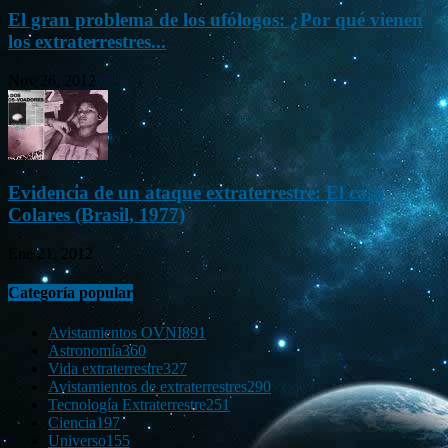
El gran problema de los ufólogos: ¿Por qué vienen
los extraterrestres...
Nov 26, 2012
Evidencia de un ataque extraterrestre: El caso
Colares (Brasil, 1977)
Ene 21, 2012
Categoría popular
Avistamientos OVNI
891
Astronomía
360
Vida extraterrestre
327
Avistamientos de extraterrestres
290
Tecnología Extraterrestre
251
Ciencia
197
Universo
155