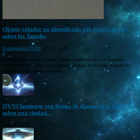
Objeto volador no identificado con forma de «V»
sobre los Ángeles
Exploración OVNI
-
Oct 5, 2025
0
Durante una noche reciente, varios residentes de Los Ángeles
observaron un objeto de apariencia inusual en el cielo. Según los
testigos, el fenómeno consistía...
OVNI luminoso con forma de diamante es visto
sobre una ciudad...
Mar 31, 2024