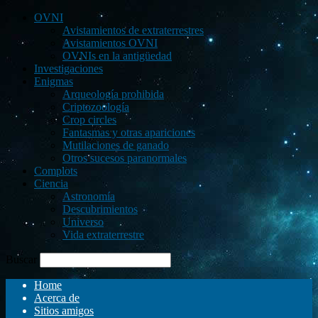
OVNI
Avistamientos de extraterrestres
Avistamientos OVNI
OVNIs en la antigüedad
Investigaciones
Enigmas
Arqueología prohibida
Criptozoología
Crop circles
Fantasmas y otras apariciones
Mutilaciones de ganado
Otros sucesos paranormales
Complots
Ciencia
Astronomía
Descubrimientos
Universo
Vida extraterrestre
Buscar
Home
Acerca de
Sitios amigos