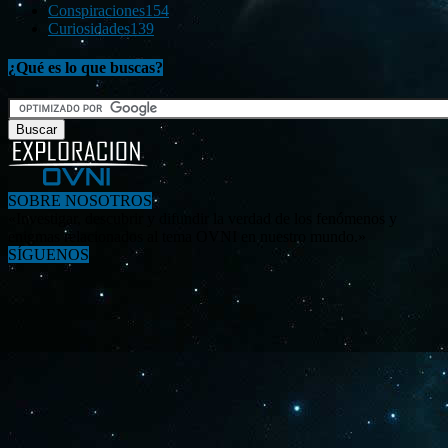
Conspiraciones
154
Curiosidades
139
¿Qué es lo que buscas?
SOBRE NOSOTROS
«Investigar, descubrir y difundir la verdad de los fenómenos y
enigmas relacionados al tema OVNI en nuestro mundo.»
SÍGUENOS