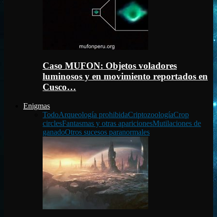
Caso MUFON: Objetos voladores
luminosos y en movimiento reportados en
Cusco…
Enigmas
Todo
Arqueología prohibida
Criptozoología
Crop
circles
Fantasmas y otras apariciones
Mutilaciones de
ganado
Otros sucesos paranormales