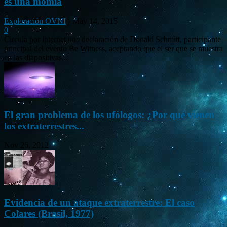
es una momia
Exploración OVNI
-
May 14, 2015
0
Circula por internet una declaración de Donald Schmitt, participante
principal del evento Be Witness, aceptando que el ser que se muestra
en las diapositivas...
El gran problema de los ufólogos: ¿Por qué vienen
los extraterrestres...
Nov 26, 2012
Evidencia de un ataque extraterrestre: El caso
Colares (Brasil, 1977)