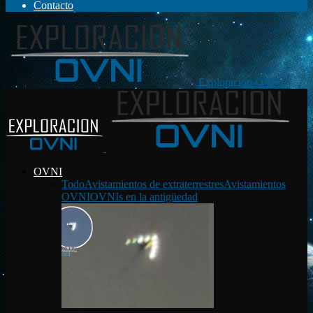
Contacto
Exploración OVNI
OVNI
Todo
Avistamientos de extraterrestres
Avistamientos
OVNI
OVNIs en la antigüedad