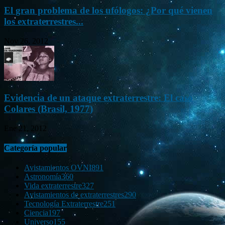
El gran problema de los ufólogos: ¿Por qué vienen
los extraterrestres...
Nov 26, 2012
Evidencia de un ataque extraterrestre: El caso
Colares (Brasil, 1977)
Ene 21, 2012
Categoría popular
Avistamientos OVNI
891
Astronomía
360
Vida extraterrestre
327
Avistamientos de extraterrestres
290
Tecnología Extraterrestre
251
Ciencia
197
Universo
155