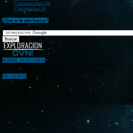
Conspiraciones
154
Curiosidades
139
¿Qué es lo que buscas?
SOBRE NOSOTROS
«Investigar, descubrir y difundir la verdad de los fenómenos y
enigmas relacionados al tema OVNI en nuestro mundo.»
SÍGUENOS