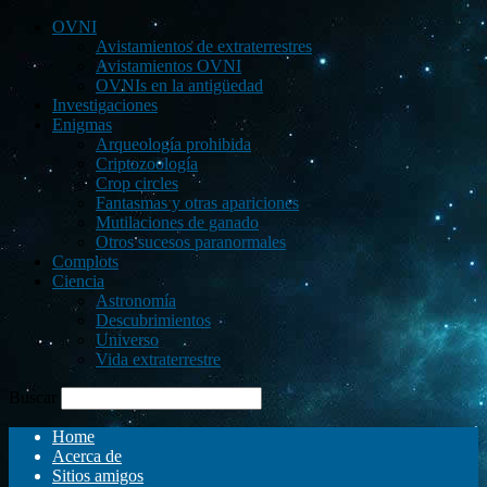
OVNI
Avistamientos de extraterrestres
Avistamientos OVNI
OVNIs en la antigüedad
Investigaciones
Enigmas
Arqueología prohibida
Criptozoología
Crop circles
Fantasmas y otras apariciones
Mutilaciones de ganado
Otros sucesos paranormales
Complots
Ciencia
Astronomía
Descubrimientos
Universo
Vida extraterrestre
Buscar
Home
Acerca de
Sitios amigos