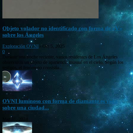
Objeto volador no identificado con forma de «V»
sobre los Ángeles
Exploración OVNI
-
Oct 5, 2025
0
Durante una noche reciente, varios residentes de Los Ángeles
observaron un objeto de apariencia inusual en el cielo. Según los
testigos, el fenómeno consistía...
OVNI luminoso con forma de diamante es visto
sobre una ciudad...
Mar 31, 2024