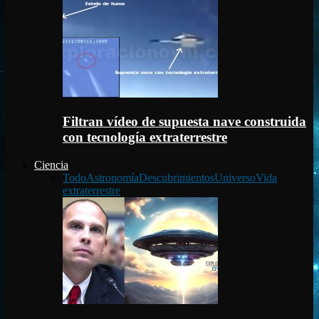
Filtran vídeo de supuesta nave construida
con tecnología extraterrestre
Ciencia
Todo
Astronomía
Descubrimientos
Universo
Vida
extraterrestre