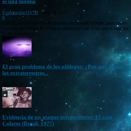
es una momia
Exploración OVNI
-
May 14, 2015
0
Circula por internet una declaración de Donald Schmitt, participante
principal del evento Be Witness, aceptando que el ser que se muestra
en las diapositivas...
El gran problema de los ufólogos: ¿Por qué vienen
los extraterrestres...
Nov 26, 2012
Evidencia de un ataque extraterrestre: El caso
Colares (Brasil, 1977)