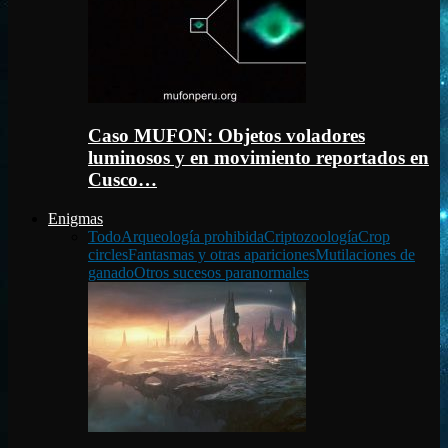
Caso MUFON: Objetos voladores
luminosos y en movimiento reportados en
Cusco…
Enigmas
Todo
Arqueología prohibida
Criptozoología
Crop
circles
Fantasmas y otras apariciones
Mutilaciones de
ganado
Otros sucesos paranormales