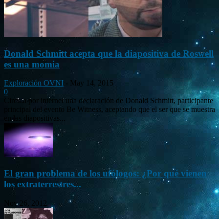
Donald Schmitt acepta que la diapositiva de Roswell
es una momia
Exploración OVNI
-
May 14, 2015
0
Circula por internet una declaración de Donald Schmitt, participante
principal del evento Be Witness, aceptando que el ser que se muestra
en las diapositivas...
El gran problema de los ufólogos: ¿Por qué vienen
los extraterrestres...
Nov 26, 2012