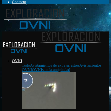
Contacto
Exploración OVNI
OVNI
Todo
Avistamientos de extraterrestres
Avistamientos
OVNI
OVNIs en la antigüedad