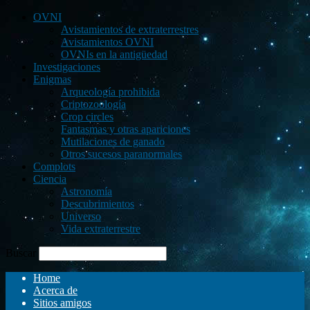
OVNI
Avistamientos de extraterrestres
Avistamientos OVNI
OVNIs en la antigüedad
Investigaciones
Enigmas
Arqueología prohibida
Criptozoología
Crop circles
Fantasmas y otras apariciones
Mutilaciones de ganado
Otros sucesos paranormales
Complots
Ciencia
Astronomía
Descubrimientos
Universo
Vida extraterrestre
Buscar
Home
Acerca de
Sitios amigos