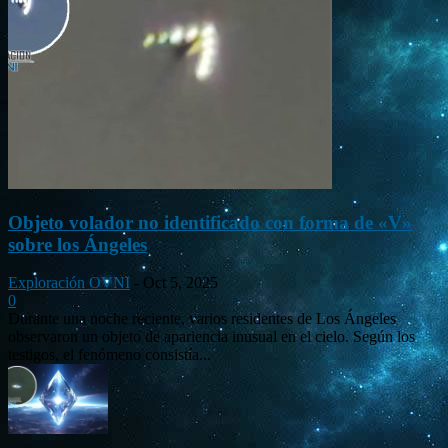
Objeto volador no identificado con forma de «V»
sobre los Ángeles
Exploración OVNI
-
Oct 5, 2025
0
Durante una noche reciente, varios residentes de Los Ángeles
observaron un objeto de apariencia inusual en el cielo. Según los
testigos, el fenómeno consistía...