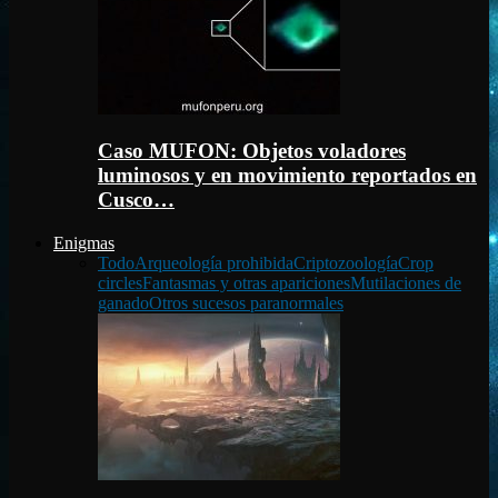
Caso MUFON: Objetos voladores
luminosos y en movimiento reportados en
Cusco…
Enigmas
Todo
Arqueología prohibida
Criptozoología
Crop
circles
Fantasmas y otras apariciones
Mutilaciones de
ganado
Otros sucesos paranormales