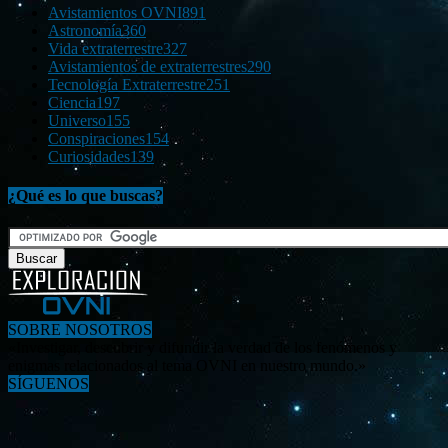
Avistamientos OVNI
891
Astronomía
360
Vida extraterrestre
327
Avistamientos de extraterrestres
290
Tecnología Extraterrestre
251
Ciencia
197
Universo
155
Conspiraciones
154
Curiosidades
139
¿Qué es lo que buscas?
SOBRE NOSOTROS
«Investigar, descubrir y difundir la verdad de los fenómenos y
enigmas relacionados al tema OVNI en nuestro mundo.»
SÍGUENOS