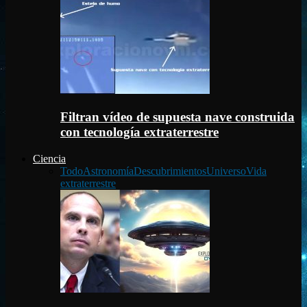
Filtran vídeo de supuesta nave construida
con tecnología extraterrestre
Ciencia
Todo
Astronomía
Descubrimientos
Universo
Vida
extraterrestre