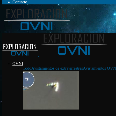
Contacto
Exploración OVNI
OVNI
Todo
Avistamientos de extraterrestres
Avistamientos OVN