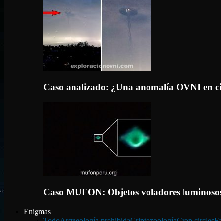
Caso analizado: ¿Una anomalía OVNI en c
Caso MUFON: Objetos voladores luminosos
Enigmas
Todo
Arqueología prohibida
Criptozoología
Crop circles
Fa