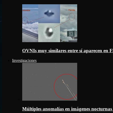
OVNIs muy similares entre sí aparecen en 
Investigaciones
Múltiples anomalías en imágenes nocturnas