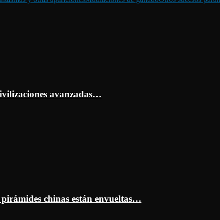
ivilizaciones avanzadas…
s pirámides chinas están envueltas…