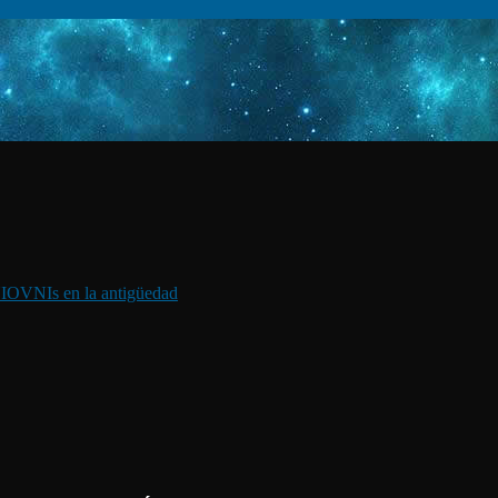
I
OVNIs en la antigüedad