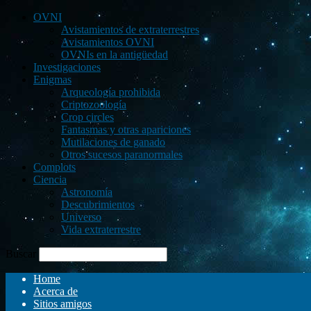
OVNI
Avistamientos de extraterrestres
Avistamientos OVNI
OVNIs en la antigüedad
Investigaciones
Enigmas
Arqueología prohibida
Criptozoología
Crop circles
Fantasmas y otras apariciones
Mutilaciones de ganado
Otros sucesos paranormales
Complots
Ciencia
Astronomía
Descubrimientos
Universo
Vida extraterrestre
Buscar
Home
Acerca de
Sitios amigos