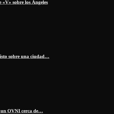
e «V» sobre los Ángeles
isto sobre una ciudad…
ar un OVNI cerca de…