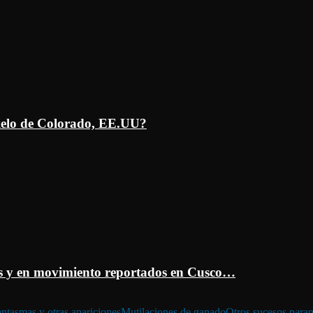
ielo de Colorado, EE.UU?
 y en movimiento reportados en Cusco…
ntasmas y otras apariciones
Mutilaciones de ganado
Otros sucesos para