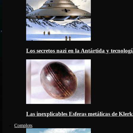
Los secretos nazi en la Antártida y tecnologí
Las inexplicables Esferas metálicas de Kler
Complots