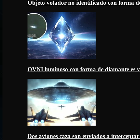
Objeto volador no identificado con forma d
OVNI luminoso con forma de diamante es v
Dos aviones caza son enviados a intercept