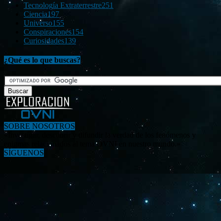
Tecnología Extraterrestre
251
Ciencia
197
Universo
155
Conspiraciones
154
Curiosidades
139
¿Qué es lo que buscas?
SOBRE NOSOTROS
«Investigar, descubrir y difundir la verdad de los fenómenos y
enigmas relacionados al tema OVNI en nuestro mundo.»
SÍGUENOS