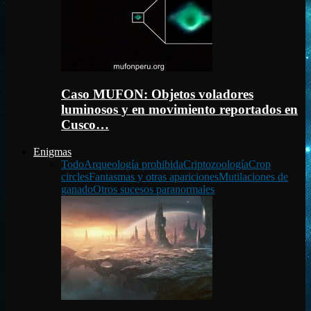
Caso MUFON: Objetos voladores
luminosos y en movimiento reportados en
Cusco…
Enigmas
Todo
Arqueología prohibida
Criptozoología
Crop
circles
Fantasmas y otras apariciones
Mutilaciones de
ganado
Otros sucesos paranormales