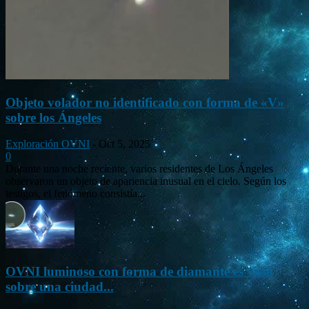
Objeto volador no identificado con forma de «V»
sobre los Ángeles
Exploración OVNI
-
Oct 5, 2025
0
Durante una noche reciente, varios residentes de Los Ángeles
observaron un objeto de apariencia inusual en el cielo. Según los
testigos, el fenómeno consistía...
OVNI luminoso con forma de diamante es visto
sobre una ciudad...