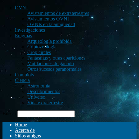
OVNI
Avistamientos de extraterrestres
Avistamientos OVNI
OVNIs en la antigüedad
Investigaciones
Enigmas
Arqueología prohibida
Criptozoología
Crop circles
Fantasmas y otras apariciones
Mutilaciones de ganado
Otros sucesos paranormales
Complots
Ciencia
Astronomía
Descubrimientos
Universo
Vida extraterrestre
Buscar
Home
Acerca de
Sitios amigos