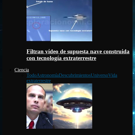
Filtran vídeo de supuesta nave construida
con tecnología extraterrestre
Ciencia
Todo
Astronomía
Descubrimientos
Universo
Vida
extraterrestre