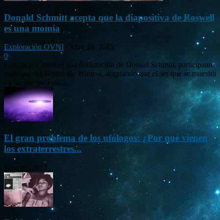
Donald Schmitt acepta que la diapositiva de Roswell
es una momia
Exploración OVNI
-
May 14, 2015
0
Circula por internet una declaración de Donald Schmitt, participante
principal del evento Be Witness, aceptando que el ser que se muestra
en las diapositivas...
El gran problema de los ufólogos: ¿Por qué vienen
los extraterrestres...
Nov 26, 2012