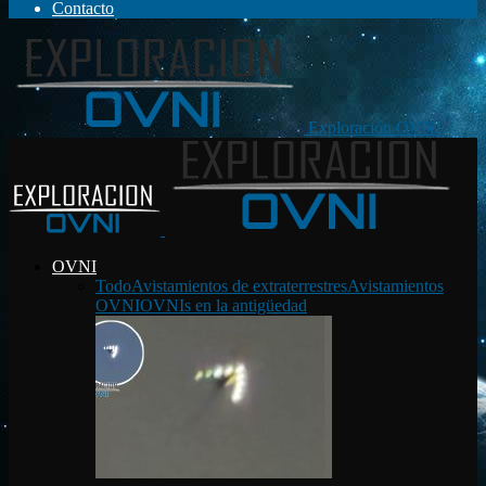
Contacto
Exploración OVNI
OVNI
Todo
Avistamientos de extraterrestres
Avistamientos
OVNI
OVNIs en la antigüedad