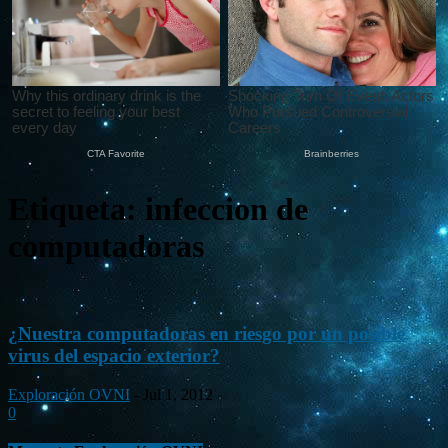
Etiqueta: infeccion de
computadoras
¿Nuestra computadoras en riesgo por un posible
virus del espacio exterior?
Exploración OVNI
-
Jul 1, 2012
0