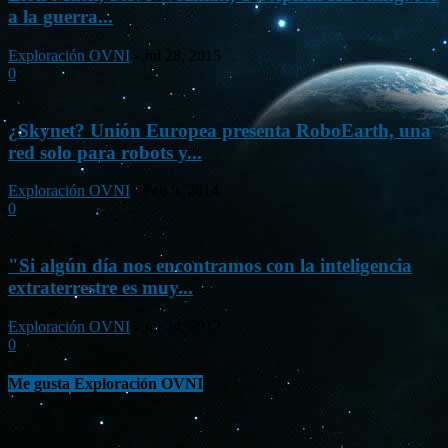
a la guerra...
Exploración OVNI
-
Jul 28, 2015
0
¿Skynet? Unión Europea presenta RoboEarth, una
red solo para robots y...
Exploración OVNI
-
Feb 5, 2014
0
"Si algún día nos encontramos con la inteligencia
extraterrestre es muy...
Exploración OVNI
-
Jul 24, 2013
0
Me gusta Exploración OVNI