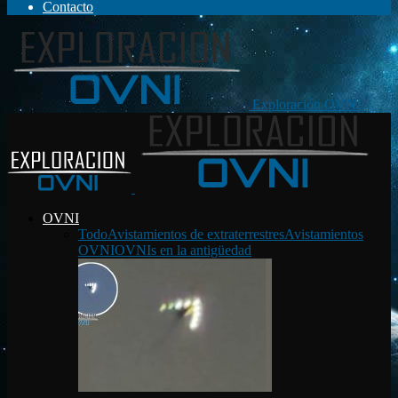
Contacto
Exploración OVNI
OVNI
Todo
Avistamientos de extraterrestres
Avistamientos
OVNI
OVNIs en la antigüedad