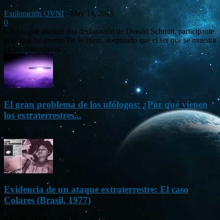
Exploración OVNI
-
May 14, 2015
0
Circula por internet una declaración de Donald Schmitt, participante
principal del evento Be Witness, aceptando que el ser que se muestra
en las diapositivas...
El gran problema de los ufólogos: ¿Por qué vienen
los extraterrestres...
Nov 26, 2012
Evidencia de un ataque extraterrestre: El caso
Colares (Brasil, 1977)
Ene 21, 2012