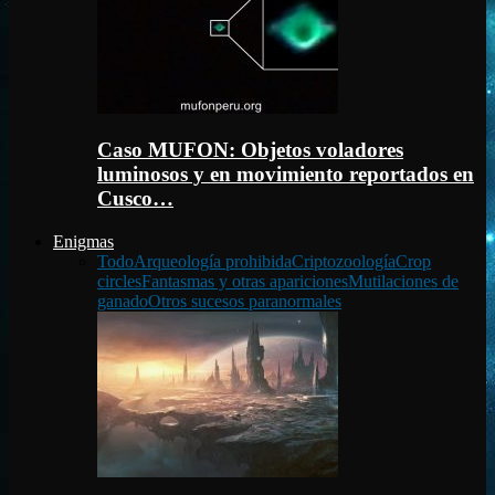
Caso MUFON: Objetos voladores
luminosos y en movimiento reportados en
Cusco…
Enigmas
Todo
Arqueología prohibida
Criptozoología
Crop
circles
Fantasmas y otras apariciones
Mutilaciones de
ganado
Otros sucesos paranormales