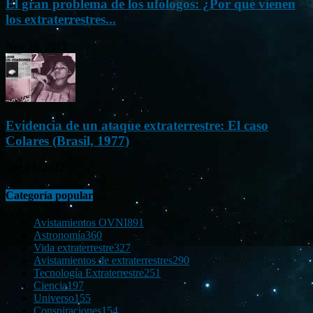
El gran problema de los ufólogos: ¿Por qué vienen
los extraterrestres...
Nov 26, 2012
Evidencia de un ataque extraterrestre: El caso
Colares (Brasil, 1977)
Ene 21, 2012
Categoría popular
Avistamientos OVNI
891
Astronomía
360
Vida extraterrestre
327
Avistamientos de extraterrestres
290
Tecnología Extraterrestre
251
Ciencia
197
Universo
155
Conspiraciones
154