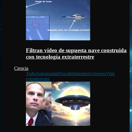
Filtran vídeo de supuesta nave construida
con tecnología extraterrestre
Ciencia
Todo
Astronomía
Descubrimientos
Universo
Vida
extraterrestre