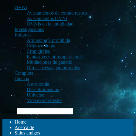
OVNI
Avistamientos de extraterrestres
Avistamientos OVNI
OVNIs en la antigüedad
Investigaciones
Enigmas
Arqueología prohibida
Criptozoología
Crop circles
Fantasmas y otras apariciones
Mutilaciones de ganado
Otros sucesos paranormales
Complots
Ciencia
Astronomía
Descubrimientos
Universo
Vida extraterrestre
Buscar
Home
Acerca de
Sitios amigos