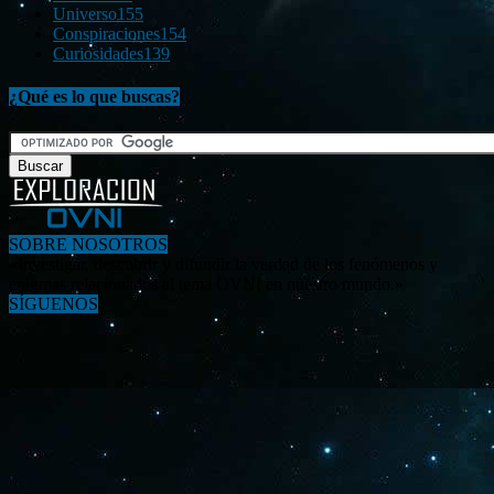
Universo
155
Conspiraciones
154
Curiosidades
139
¿Qué es lo que buscas?
SOBRE NOSOTROS
«Investigar, descubrir y difundir la verdad de los fenómenos y
enigmas relacionados al tema OVNI en nuestro mundo.»
SÍGUENOS