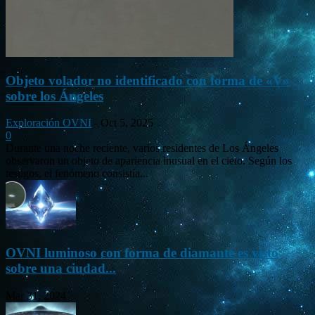
Objeto volador no identificado con forma de «V»
sobre los Ángeles
Exploración OVNI
-
Oct 5, 2025
0
Durante una noche reciente, varios residentes de Los Ángeles
observaron un objeto de apariencia inusual en el cielo. Según los
testigos, el fenómeno consistía...
OVNI luminoso con forma de diamante es visto
sobre una ciudad...
Mar 31, 2024