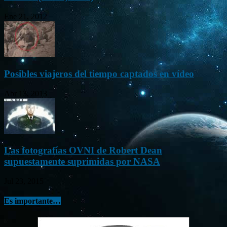
Ene 21, 2012
Posibles viajeros del tiempo captados en vídeo
Abr 13, 2013
Las fotografías OVNI de Robert Dean
supuestamente suprimidas por NASA
Jul 23, 2015
Es importante…