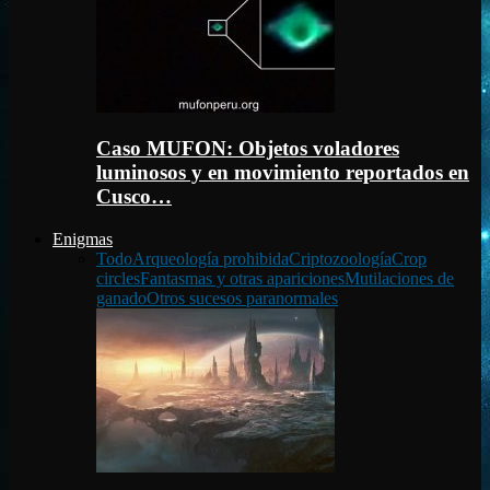
Caso MUFON: Objetos voladores
luminosos y en movimiento reportados en
Cusco…
Enigmas
Todo
Arqueología prohibida
Criptozoología
Crop
circles
Fantasmas y otras apariciones
Mutilaciones de
ganado
Otros sucesos paranormales