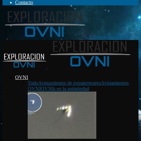
Contacto
Exploración OVNI
OVNI
Todo
Avistamientos de extraterrestres
Avistamientos
OVNI
OVNIs en la antigüedad