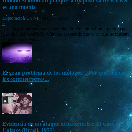
Donald Schmitt acepta que la diapositiva de Roswell
es una momia
Exploración OVNI
-
May 14, 2015
0
Circula por internet una declaración de Donald Schmitt, participante
principal del evento Be Witness, aceptando que el ser que se muestra
en las diapositivas...
El gran problema de los ufólogos: ¿Por qué vienen
los extraterrestres...
Nov 26, 2012
Evidencia de un ataque extraterrestre: El caso
Colares (Brasil, 1977)