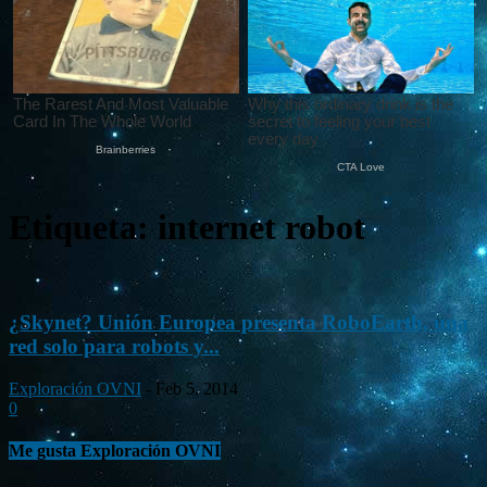
Etiqueta: internet robot
¿Skynet? Unión Europea presenta RoboEarth, una
red solo para robots y...
Exploración OVNI
-
Feb 5, 2014
0
Me gusta Exploración OVNI