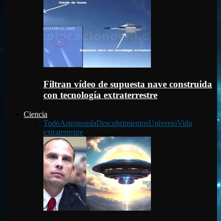
Filtran vídeo de supuesta nave construida
con tecnología extraterrestre
Ciencia
Todo
Astronomía
Descubrimientos
Universo
Vida
extraterrestre