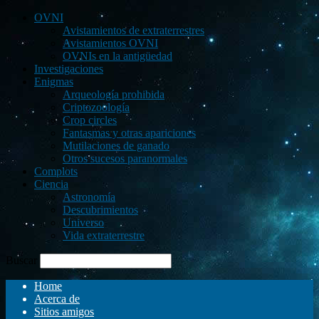
OVNI
Avistamientos de extraterrestres
Avistamientos OVNI
OVNIs en la antigüedad
Investigaciones
Enigmas
Arqueología prohibida
Criptozoología
Crop circles
Fantasmas y otras apariciones
Mutilaciones de ganado
Otros sucesos paranormales
Complots
Ciencia
Astronomía
Descubrimientos
Universo
Vida extraterrestre
Buscar
Home
Acerca de
Sitios amigos