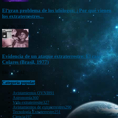
El gran problema de los ufólogos: ¿Por qué vienen
los extraterrestres...
Nov 26, 2012
Evidencia de un ataque extraterrestre: El caso
Colares (Brasil, 1977)
Ene 21, 2012
Categoría popular
Avistamientos OVNI
891
Astronomía
360
Vida extraterrestre
327
Avistamientos de extraterrestres
290
Tecnología Extraterrestre
251
Ciencia
197