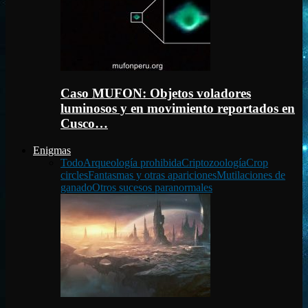
Caso MUFON: Objetos voladores
luminosos y en movimiento reportados en
Cusco…
Enigmas
Todo
Arqueología prohibida
Criptozoología
Crop
circles
Fantasmas y otras apariciones
Mutilaciones de
ganado
Otros sucesos paranormales