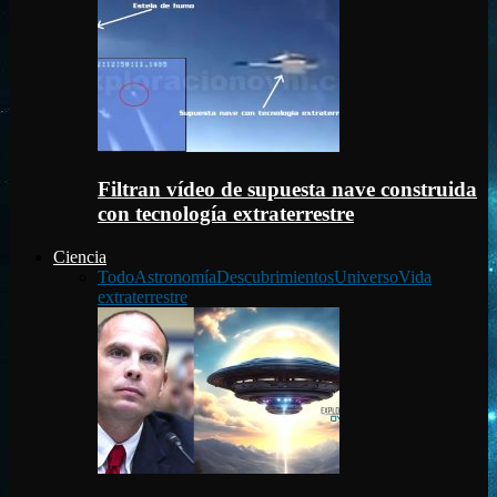
Filtran vídeo de supuesta nave construida
con tecnología extraterrestre
Ciencia
Todo
Astronomía
Descubrimientos
Universo
Vida
extraterrestre