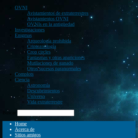
OVNI
Avistamientos de extraterrestres
Avistamientos OVNI
OVNIs en la antigüedad
Investigaciones
Enigmas
Arqueología prohibida
Criptozoología
Crop circles
Fantasmas y otras apariciones
Mutilaciones de ganado
Otros sucesos paranormales
Complots
Ciencia
Astronomía
Descubrimientos
Universo
Vida extraterrestre
Buscar
Home
Acerca de
Sitios amigos