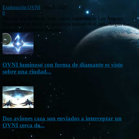
Exploración OVNI
-
Oct 5, 2025
0
Durante una noche reciente, varios residentes de Los Ángeles
observaron un objeto de apariencia inusual en el cielo. Según los
testigos, el fenómeno consistía...
OVNI luminoso con forma de diamante es visto
sobre una ciudad...
Mar 31, 2024
Dos aviones caza son enviados a interceptar un
OVNI cerca de...
Nov 22, 2023