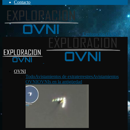
Contacto
Exploración OVNI
OVNI
Todo
Avistamientos de extraterrestres
Avistamientos
OVNI
OVNIs en la antigüedad