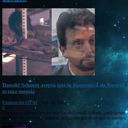
Donald Schmitt acepta que la diapositiva de Roswell
es una momia
Exploración OVNI
-
May 14, 2015
0
Circula por internet una declaración de Donald Schmitt, participante
principal del evento Be Witness, aceptando que el ser que se muestra
en las diapositivas...