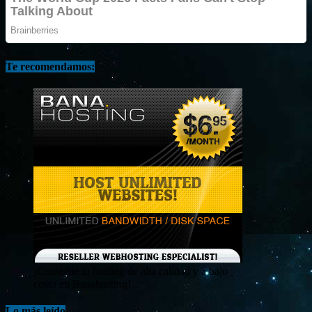
Te recomendamos:
¡Consigue tu hosting de alta calidad y a bajo
costo en Banahosting!
Lo más leído