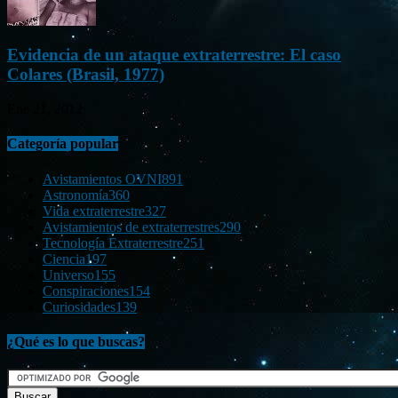
Evidencia de un ataque extraterrestre: El caso
Colares (Brasil, 1977)
Ene 21, 2012
Categoría popular
Avistamientos OVNI
891
Astronomía
360
Vida extraterrestre
327
Avistamientos de extraterrestres
290
Tecnología Extraterrestre
251
Ciencia
197
Universo
155
Conspiraciones
154
Curiosidades
139
¿Qué es lo que buscas?