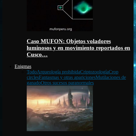
Caso MUFON: Objetos voladores
luminosos y en movimiento reportados en
Cusco…
Enigmas
Todo
Arqueología prohibida
Criptozoología
Crop
circles
Fantasmas y otras apariciones
Mutilaciones de
ganado
Otros sucesos paranormales