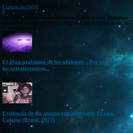
Exploración OVNI
-
May 14, 2015
0
Circula por internet una declaración de Donald Schmitt, participante
principal del evento Be Witness, aceptando que el ser que se muestra
en las diapositivas...
El gran problema de los ufólogos: ¿Por qué vienen
los extraterrestres...
Nov 26, 2012
Evidencia de un ataque extraterrestre: El caso
Colares (Brasil, 1977)
Ene 21, 2012