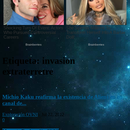
Etiqueta: invasion
extraterretre
Michio Kaku reafirma la existencia de Aliens en en
canal de...
Exploración OVNI
-
Jul 22, 2012
0