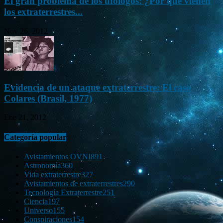
El gran problema de los ufólogos: ¿Por qué vienen
los extraterrestres...
Nov 26, 2012
Evidencia de un ataque extraterrestre: El caso
Colares (Brasil, 1977)
Ene 21, 2012
Categoría popular
Avistamientos OVNI
891
Astronomía
360
Vida extraterrestre
327
Avistamientos de extraterrestres
290
Tecnología Extraterrestre
251
Ciencia
197
Universo
155
Conspiraciones
154