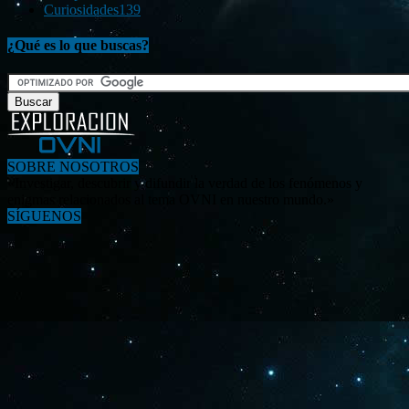
Curiosidades
139
¿Qué es lo que buscas?
SOBRE NOSOTROS
«Investigar, descubrir y difundir la verdad de los fenómenos y
enigmas relacionados al tema OVNI en nuestro mundo.»
SÍGUENOS