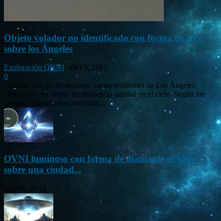
Objeto volador no identificado con forma de «V»
sobre los Ángeles
Exploración OVNI
-
Oct 5, 2025
0
Durante una noche reciente, varios residentes de Los Ángeles
observaron un objeto de apariencia inusual en el cielo. Según los
testigos, el fenómeno consistía...
OVNI luminoso con forma de diamante es visto
sobre una ciudad...
Mar 31, 2024