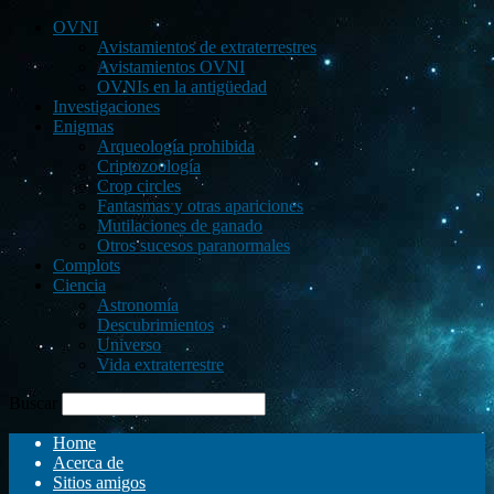
OVNI
Avistamientos de extraterrestres
Avistamientos OVNI
OVNIs en la antigüedad
Investigaciones
Enigmas
Arqueología prohibida
Criptozoología
Crop circles
Fantasmas y otras apariciones
Mutilaciones de ganado
Otros sucesos paranormales
Complots
Ciencia
Astronomía
Descubrimientos
Universo
Vida extraterrestre
Buscar
Home
Acerca de
Sitios amigos