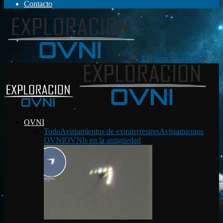
Contacto
Exploración OVNI
OVNI
Todo
Avistamientos de extraterrestres
Avistamientos
OVNI
OVNIs en la antigüedad