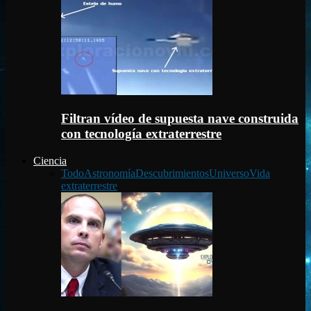
Filtran vídeo de supuesta nave construida
con tecnología extraterrestre
Ciencia
Todo
Astronomía
Descubrimientos
Universo
Vida
extraterrestre