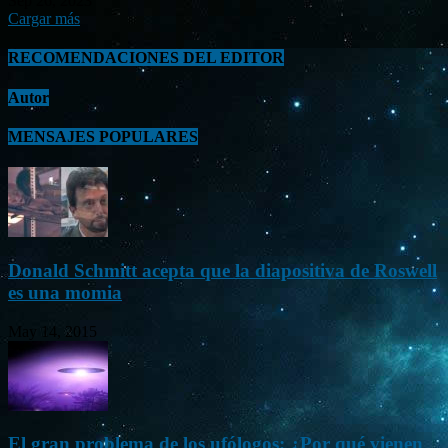
Sep 26, 2023
Cargar más
RECOMENDACIONES DEL EDITOR
Autor
MENSAJES POPULARES
Donald Schmitt acepta que la diapositiva de Roswell
es una momia
May 14, 2015
El gran problema de los ufólogos: ¿Por qué vienen