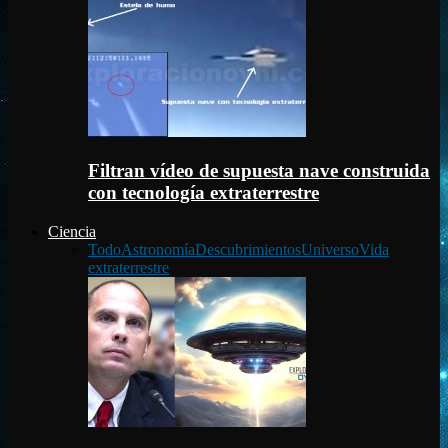
Filtran vídeo de supuesta nave construida
con tecnología extraterrestre
Ciencia
Todo
Astronomía
Descubrimientos
Universo
Vida
extraterrestre