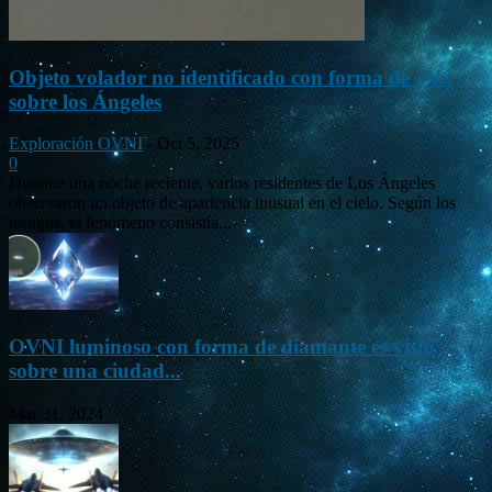
Objeto volador no identificado con forma de «V»
sobre los Ángeles
Exploración OVNI
-
Oct 5, 2025
0
Durante una noche reciente, varios residentes de Los Ángeles
observaron un objeto de apariencia inusual en el cielo. Según los
testigos, el fenómeno consistía...
OVNI luminoso con forma de diamante es visto
sobre una ciudad...
Mar 31, 2024