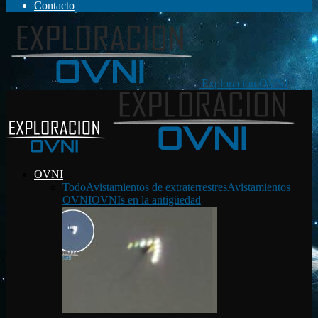
Contacto
Exploración OVNI
OVNI
Todo
Avistamientos de extraterrestres
Avistamientos
OVNI
OVNIs en la antigüedad