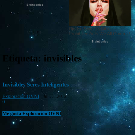
Etiqueta: invisibles
Invisibles Seres Inteligentes
Exploración OVNI
-
Jul 13, 2012
0
Me gusta Exploración OVNI