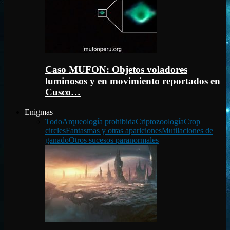
Caso MUFON: Objetos voladores
luminosos y en movimiento reportados en
Cusco…
Enigmas
Todo
Arqueología prohibida
Criptozoología
Crop
circles
Fantasmas y otras apariciones
Mutilaciones de
ganado
Otros sucesos paranormales