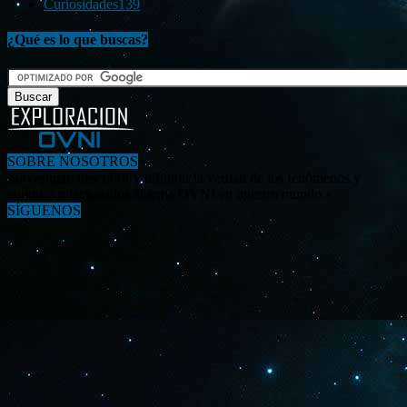
Curiosidades
139
¿Qué es lo que buscas?
SOBRE NOSOTROS
«Investigar, descubrir y difundir la verdad de los fenómenos y
enigmas relacionados al tema OVNI en nuestro mundo.»
SÍGUENOS