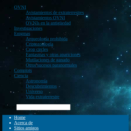
OVNI
Avistamientos de extraterrestres
Avistamientos OVNI
OVNIs en la antigüedad
Investigaciones
Enigmas
Arqueología prohibida
Criptozoología
Crop circles
Fantasmas y otras apariciones
Mutilaciones de ganado
Otros sucesos paranormales
Complots
Ciencia
Astronomía
Descubrimientos
Universo
Vida extraterrestre
Buscar
Home
Acerca de
Sitios amigos