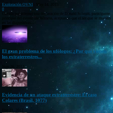
Exploración OVNI
-
May 14, 2015
0
Circula por internet una declaración de Donald Schmitt, participante
principal del evento Be Witness, aceptando que el ser que se muestra
en las diapositivas...
El gran problema de los ufólogos: ¿Por qué vienen
los extraterrestres...
Nov 26, 2012
Evidencia de un ataque extraterrestre: El caso
Colares (Brasil, 1977)
Ene 21, 2012