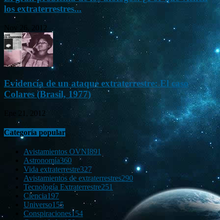
los extraterrestres...
Nov 26, 2012
Evidencia de un ataque extraterrestre: El caso
Colares (Brasil, 1977)
Ene 21, 2012
Categoría popular
Avistamientos OVNI
891
Astronomía
360
Vida extraterrestre
327
Avistamientos de extraterrestres
290
Tecnología Extraterrestre
251
Ciencia
197
Universo
155
Conspiraciones
154