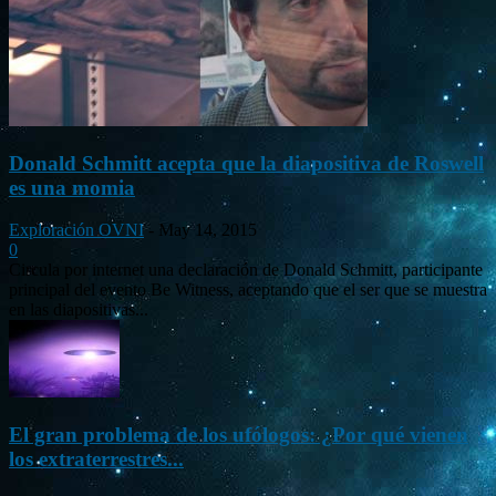
Donald Schmitt acepta que la diapositiva de Roswell
es una momia
Exploración OVNI
-
May 14, 2015
0
Circula por internet una declaración de Donald Schmitt, participante
principal del evento Be Witness, aceptando que el ser que se muestra
en las diapositivas...
El gran problema de los ufólogos: ¿Por qué vienen
los extraterrestres...