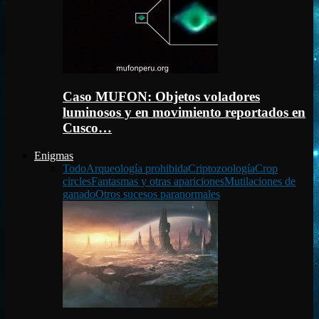
Caso MUFON: Objetos voladores
luminosos y en movimiento reportados en
Cusco…
Enigmas
Todo
Arqueología prohibida
Criptozoología
Crop
circles
Fantasmas y otras apariciones
Mutilaciones de
ganado
Otros sucesos paranormales