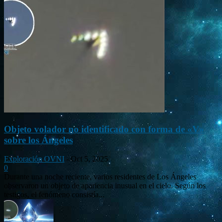
Objeto volador no identificado con forma de «V»
sobre los Ángeles
Exploración OVNI
-
Oct 5, 2025
0
Durante una noche reciente, varios residentes de Los Ángeles
observaron un objeto de apariencia inusual en el cielo. Según los
testigos, el fenómeno consistía...