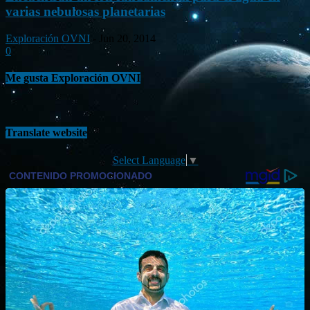
varias nebulosas planetarias
Exploración OVNI
-
Jun 20, 2014
0
Me gusta Exploración OVNI
Translate website
Select Language
▼