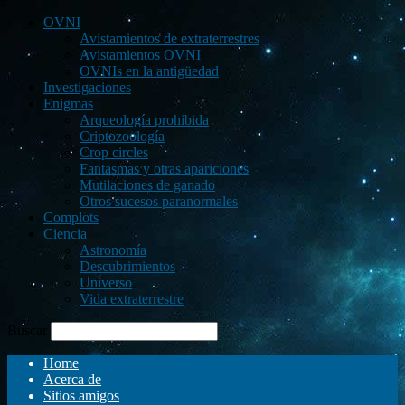
OVNI
Avistamientos de extraterrestres
Avistamientos OVNI
OVNIs en la antigüedad
Investigaciones
Enigmas
Arqueología prohibida
Criptozoología
Crop circles
Fantasmas y otras apariciones
Mutilaciones de ganado
Otros sucesos paranormales
Complots
Ciencia
Astronomía
Descubrimientos
Universo
Vida extraterrestre
Buscar
Home
Acerca de
Sitios amigos