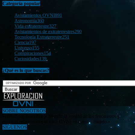
Categoría popular
Avistamientos OVNI
891
Astronomía
360
Vida extraterrestre
327
Avistamientos de extraterrestres
290
Tecnología Extraterrestre
251
Ciencia
197
Universo
155
Conspiraciones
154
Curiosidades
139
¿Qué es lo que buscas?
SOBRE NOSOTROS
«Investigar, descubrir y difundir la verdad de los fenómenos y
enigmas relacionados al tema OVNI en nuestro mundo.»
SÍGUENOS