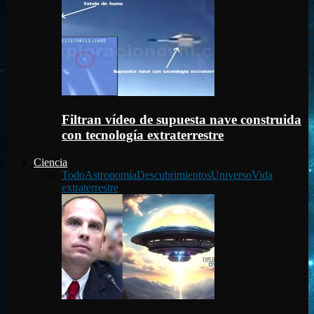
Filtran vídeo de supuesta nave construida
con tecnología extraterrestre
Ciencia
Todo
Astronomía
Descubrimientos
Universo
Vida
extraterrestre