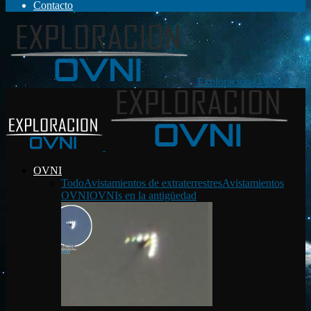
Contacto
Exploración OVNI
OVNI
Todo
Avistamientos de extraterrestres
Avistamientos
OVNI
OVNIs en la antigüedad