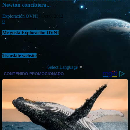
Newton concibiera...
Exploración OVNI
-
Oct 6, 2012
0
Me gusta Exploración OVNI
Translate website
Select Language
▼