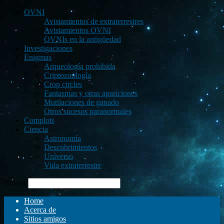
OVNI
Avistamientos de extraterrestres
Avistamientos OVNI
OVNIs en la antigüedad
Investigaciones
Enigmas
Arqueología prohibida
Criptozoología
Crop circles
Fantasmas y otras apariciones
Mutilaciones de ganado
Otros sucesos paranormales
Complots
Ciencia
Astronomía
Descubrimientos
Universo
Vida extraterrestre
Buscar
Home
Acerca de
Sitios amigos