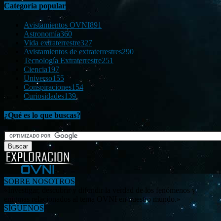
Categoría popular
Avistamientos OVNI
891
Astronomía
360
Vida extraterrestre
327
Avistamientos de extraterrestres
290
Tecnología Extraterrestre
251
Ciencia
197
Universo
155
Conspiraciones
154
Curiosidades
139
¿Qué es lo que buscas?
SOBRE NOSOTROS
«Investigar, descubrir y difundir la verdad de los fenómenos y
enigmas relacionados al tema OVNI en nuestro mundo.»
SÍGUENOS