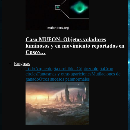
Caso MUFON: Objetos voladores
luminosos y en movimiento reportados en
Cusco…
Enigmas
Todo
Arqueología prohibida
Criptozoología
Crop
circles
Fantasmas y otras apariciones
Mutilaciones de
ganado
Otros sucesos paranormales