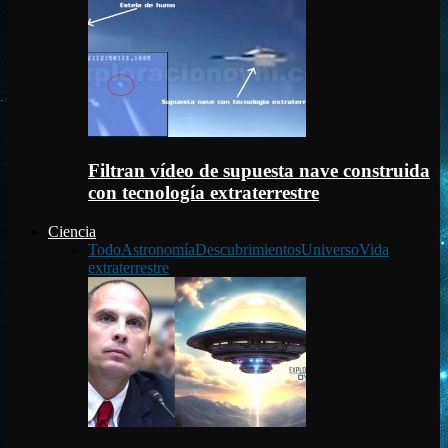
Filtran vídeo de supuesta nave construida
con tecnología extraterrestre
Ciencia
Todo
Astronomía
Descubrimientos
Universo
Vida
extraterrestre