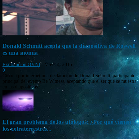
Donald Schmitt acepta que la diapositiva de Roswell
es una momia
Exploración OVNI
-
May 14, 2015
0
Circula por internet una declaración de Donald Schmitt, participante
principal del evento Be Witness, aceptando que el ser que se muestra
en las diapositivas...
El gran problema de los ufólogos: ¿Por qué vienen
los extraterrestres...