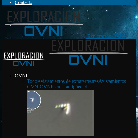
Contacto
Exploración OVNI
OVNI
Todo
Avistamientos de extraterrestres
Avistamientos
OVNI
OVNIs en la antigüedad