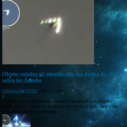
Objeto volador no identificado con forma de «V»
sobre los Ángeles
Exploración OVNI
-
Oct 5, 2025
0
Durante una noche reciente, varios residentes de Los Ángeles
observaron un objeto de apariencia inusual en el cielo. Según los
testigos, el fenómeno consistía...