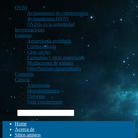
OVNI
Avistamientos de extraterrestres
Avistamientos OVNI
OVNIs en la antigüedad
Investigaciones
Enigmas
Arqueología prohibida
Criptozoología
Crop circles
Fantasmas y otras apariciones
Mutilaciones de ganado
Otros sucesos paranormales
Complots
Ciencia
Astronomía
Descubrimientos
Universo
Vida extraterrestre
Buscar
Home
Acerca de
Sitios amigos