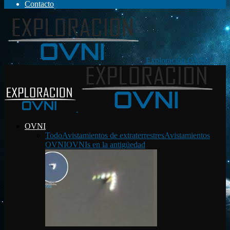
Contacto
Exploración OVNI
OVNI
Todo
Avistamientos de extraterrestres
Avistamientos
OVNI
OVNIs en la antigüedad