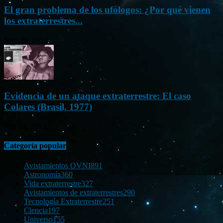
El gran problema de los ufólogos: ¿Por qué vienen
los extraterrestres...
Nov 26, 2012
Evidencia de un ataque extraterrestre: El caso
Colares (Brasil, 1977)
Ene 21, 2012
Categoría popular
Avistamientos OVNI
891
Astronomía
360
Vida extraterrestre
327
Avistamientos de extraterrestres
290
Tecnología Extraterrestre
251
Ciencia
197
Universo
155