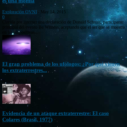
es una momia
Exploración OVNI
-
May 14, 2015
0
Circula por internet una declaración de Donald Schmitt, participante
principal del evento Be Witness, aceptando que el ser que se muestra
en las diapositivas...
El gran problema de los ufólogos: ¿Por qué vienen
los extraterrestres...
Nov 26, 2012
Evidencia de un ataque extraterrestre: El caso
Colares (Brasil, 1977)