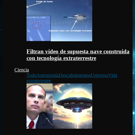
Filtran vídeo de supuesta nave construida
con tecnología extraterrestre
Ciencia
Todo
Astronomía
Descubrimientos
Universo
Vida
extraterrestre