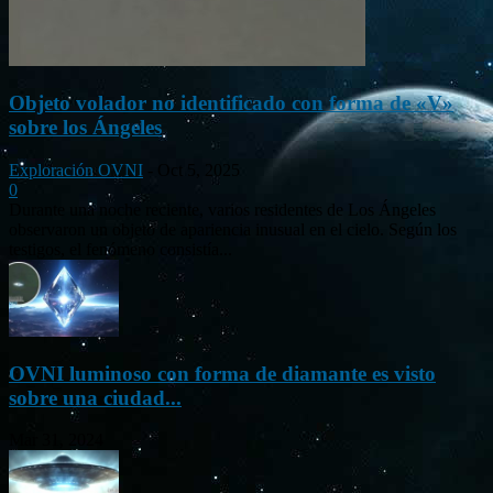
Objeto volador no identificado con forma de «V»
sobre los Ángeles
Exploración OVNI
-
Oct 5, 2025
0
Durante una noche reciente, varios residentes de Los Ángeles
observaron un objeto de apariencia inusual en el cielo. Según los
testigos, el fenómeno consistía...
OVNI luminoso con forma de diamante es visto
sobre una ciudad...
Mar 31, 2024