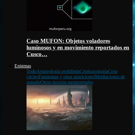
Caso MUFON: Objetos voladores
luminosos y en movimiento reportados en
Cusco…
Enigmas
Todo
Arqueología prohibida
Criptozoología
Crop
circles
Fantasmas y otras apariciones
Mutilaciones de
ganado
Otros sucesos paranormales