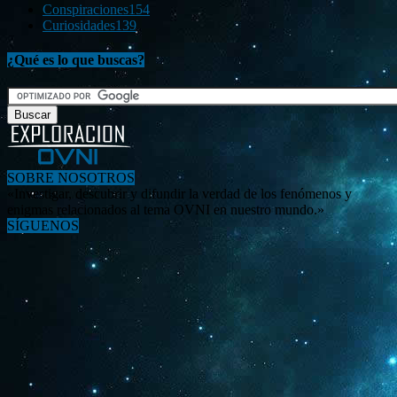
Conspiraciones
154
Curiosidades
139
¿Qué es lo que buscas?
SOBRE NOSOTROS
«Investigar, descubrir y difundir la verdad de los fenómenos y
enigmas relacionados al tema OVNI en nuestro mundo.»
SÍGUENOS