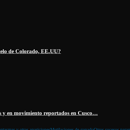
ielo de Colorado, EE.UU?
 y en movimiento reportados en Cusco…
ntasmas y otras apariciones
Mutilaciones de ganado
Otros sucesos para