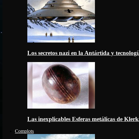
Los secretos nazi en la Antártida y tecnologí
Las inexplicables Esferas metálicas de Kler
Complots