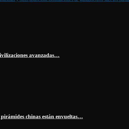
ivilizaciones avanzadas…
s pirámides chinas están envueltas…