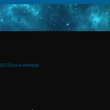
I
OVNIs en la antigüedad