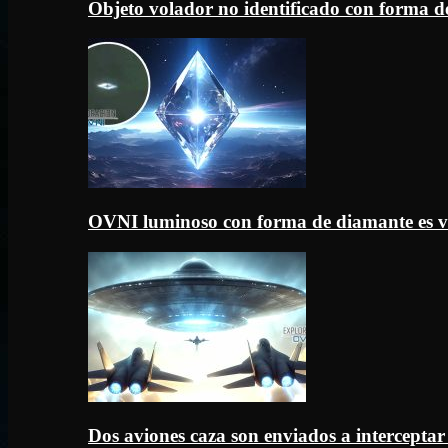
Objeto volador no identificado con forma d
OVNI luminoso con forma de diamante es v
Dos aviones caza son enviados a intercept