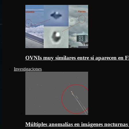
OVNIs muy similares entre sí aparecen en 
Investigaciones
Múltiples anomalías en imágenes nocturnas