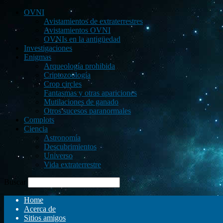
OVNI
Avistamientos de extraterrestres
Avistamientos OVNI
OVNIs en la antigüedad
Investigaciones
Enigmas
Arqueología prohibida
Criptozoología
Crop circles
Fantasmas y otras apariciones
Mutilaciones de ganado
Otros sucesos paranormales
Complots
Ciencia
Astronomía
Descubrimientos
Universo
Vida extraterrestre
Buscar
Home
Acerca de
Sitios amigos