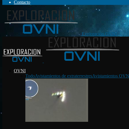
Contacto
Exploración OVNI
OVNI
Todo
Avistamientos de extraterrestres
Avistamientos OVN