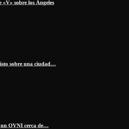
e «V» sobre los Ángeles
isto sobre una ciudad…
ar un OVNI cerca de…