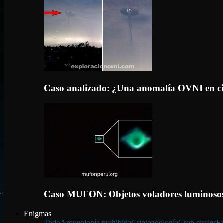
Caso analizado: ¿Una anomalía OVNI en c
Caso MUFON: Objetos voladores luminosos
Enigmas
Todo
Arqueología prohibida
Criptozoología
Crop circles
Fa