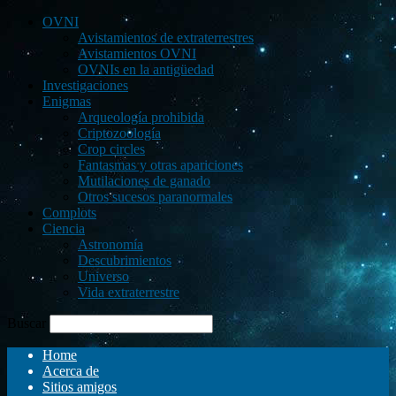
OVNI
Avistamientos de extraterrestres
Avistamientos OVNI
OVNIs en la antigüedad
Investigaciones
Enigmas
Arqueología prohibida
Criptozoología
Crop circles
Fantasmas y otras apariciones
Mutilaciones de ganado
Otros sucesos paranormales
Complots
Ciencia
Astronomía
Descubrimientos
Universo
Vida extraterrestre
Buscar
Home
Acerca de
Sitios amigos