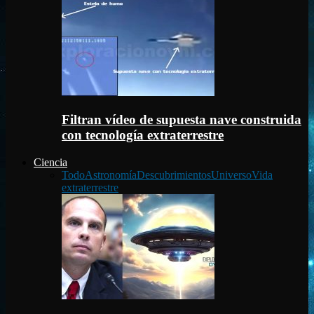
Filtran vídeo de supuesta nave construida
con tecnología extraterrestre
Ciencia
Todo
Astronomía
Descubrimientos
Universo
Vida
extraterrestre