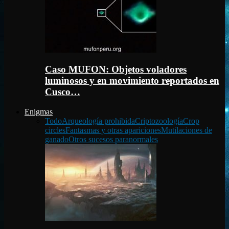
Caso MUFON: Objetos voladores
luminosos y en movimiento reportados en
Cusco…
Enigmas
Todo
Arqueología prohibida
Criptozoología
Crop
circles
Fantasmas y otras apariciones
Mutilaciones de
ganado
Otros sucesos paranormales