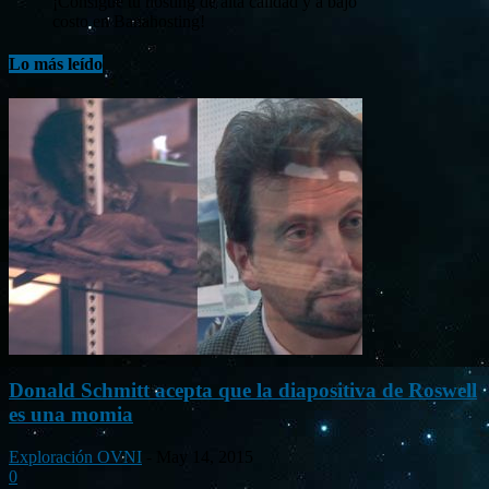
¡Consigue tu hosting de alta calidad y a bajo
costo en Banahosting!
Lo más leído
Donald Schmitt acepta que la diapositiva de Roswell
es una momia
Exploración OVNI
-
May 14, 2015
0