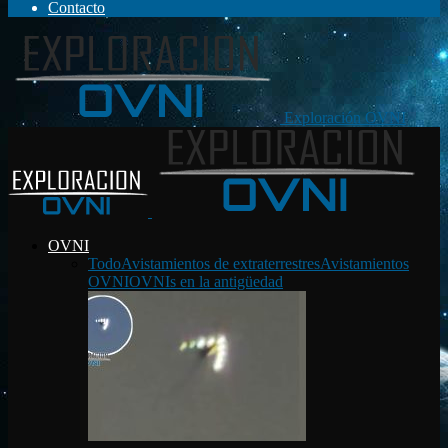
Contacto
Exploración OVNI
OVNI
Todo
Avistamientos de extraterrestres
Avistamientos
OVNI
OVNIs en la antigüedad