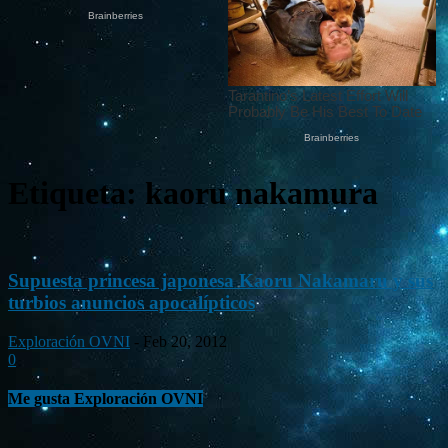
Etiqueta: kaoru nakamura
Supuesta princesa japonesa Kaoru Nakamaru y sus
turbios anuncios apocalípticos
Exploración OVNI
-
Feb 20, 2012
0
Me gusta Exploración OVNI