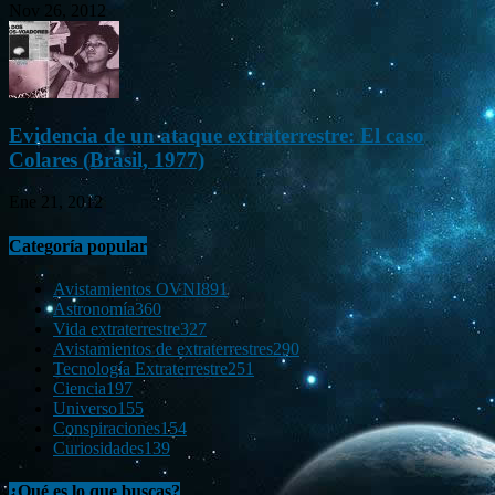
Nov 26, 2012
Evidencia de un ataque extraterrestre: El caso
Colares (Brasil, 1977)
Ene 21, 2012
Categoría popular
Avistamientos OVNI
891
Astronomía
360
Vida extraterrestre
327
Avistamientos de extraterrestres
290
Tecnología Extraterrestre
251
Ciencia
197
Universo
155
Conspiraciones
154
Curiosidades
139
¿Qué es lo que buscas?