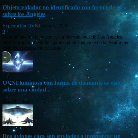
Objeto volador no identificado con forma de «V»
sobre los Ángeles
Exploración OVNI
-
Oct 5, 2025
0
Durante una noche reciente, varios residentes de Los Ángeles
observaron un objeto de apariencia inusual en el cielo. Según los
testigos, el fenómeno consistía...
OVNI luminoso con forma de diamante es visto
sobre una ciudad...
Mar 31, 2024
Dos aviones caza son enviados a interceptar un