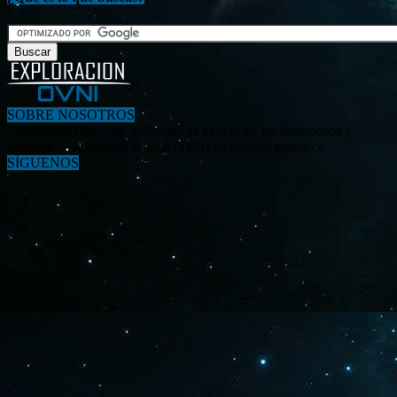
SOBRE NOSOTROS
«Investigar, descubrir y difundir la verdad de los fenómenos y
enigmas relacionados al tema OVNI en nuestro mundo.»
SÍGUENOS