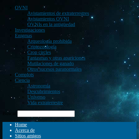
OVNI
Avistamientos de extraterrestres
Avistamientos OVNI
OVNIs en la antigüedad
Investigaciones
Enigmas
Arqueología prohibida
Criptozoología
Crop circles
Fantasmas y otras apariciones
Mutilaciones de ganado
Otros sucesos paranormales
Complots
Ciencia
Astronomía
Descubrimientos
Universo
Vida extraterrestre
Buscar
Home
Acerca de
Sitios amigos