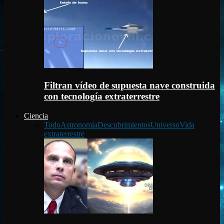
Filtran vídeo de supuesta nave construida
con tecnología extraterrestre
Ciencia
Todo
Astronomía
Descubrimientos
Universo
Vida
extraterrestre