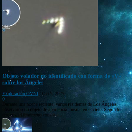
Objeto volador no identificado con forma de «V»
sobre los Ángeles
Exploración OVNI
-
Oct 5, 2025
0
Durante una noche reciente, varios residentes de Los Ángeles
observaron un objeto de apariencia inusual en el cielo. Según los
testigos, el fenómeno consistía...