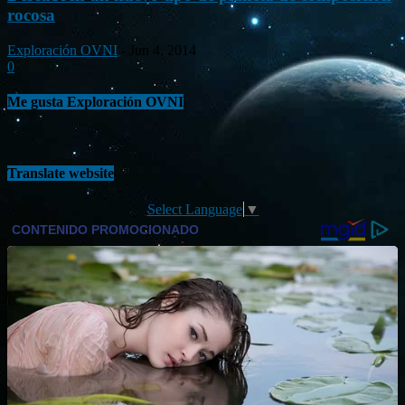
rocosa
Exploración OVNI
-
Jun 4, 2014
0
Me gusta Exploración OVNI
Translate website
Select Language
▼