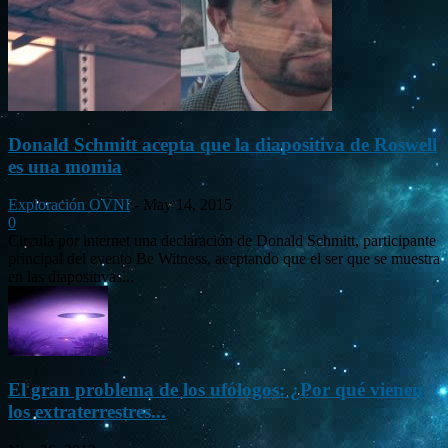
Donald Schmitt acepta que la diapositiva de Roswell
es una momia
Exploración OVNI
-
May 14, 2015
0
Circula por internet una declaración de Donald Schmitt, participante
principal del evento Be Witness, aceptando que el ser que se muestra
en las diapositivas...
El gran problema de los ufólogos: ¿Por qué vienen
los extraterrestres...