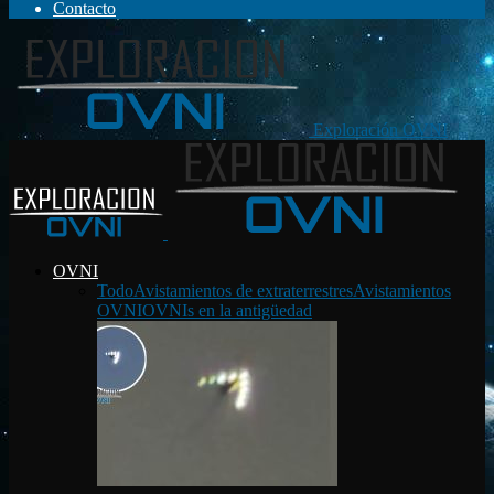
Contacto
Exploración OVNI
OVNI
Todo
Avistamientos de extraterrestres
Avistamientos
OVNI
OVNIs en la antigüedad