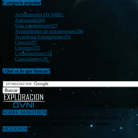
Categoría popular
Avistamientos OVNI
891
Astronomía
360
Vida extraterrestre
327
Avistamientos de extraterrestres
290
Tecnología Extraterrestre
251
Ciencia
197
Universo
155
Conspiraciones
154
Curiosidades
139
¿Qué es lo que buscas?
SOBRE NOSOTROS
«Investigar, descubrir y difundir la verdad de los fenómenos y
enigmas relacionados al tema OVNI en nuestro mundo.»
SÍGUENOS