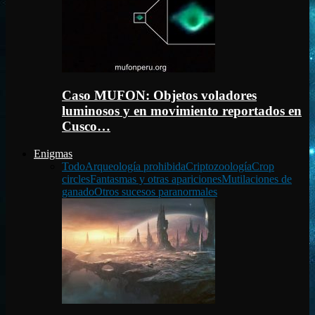
Caso MUFON: Objetos voladores
luminosos y en movimiento reportados en
Cusco…
Enigmas
Todo
Arqueología prohibida
Criptozoología
Crop
circles
Fantasmas y otras apariciones
Mutilaciones de
ganado
Otros sucesos paranormales