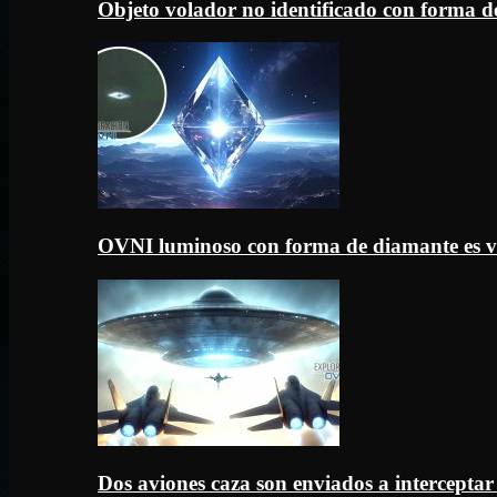
Objeto volador no identificado con forma d
OVNI luminoso con forma de diamante es v
Dos aviones caza son enviados a intercept