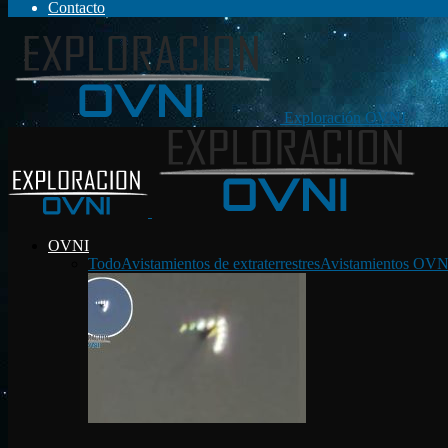
Contacto
Exploración OVNI
OVNI
Todo
Avistamientos de extraterrestres
Avistamientos OVN