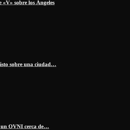
e «V» sobre los Ángeles
isto sobre una ciudad…
ar un OVNI cerca de…