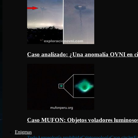
Caso analizado: ¿Una anomalía OVNI en c
Caso MUFON: Objetos voladores luminosos
Enigmas
Todo
Arqueología prohibida
Criptozoología
Crop circles
Fa