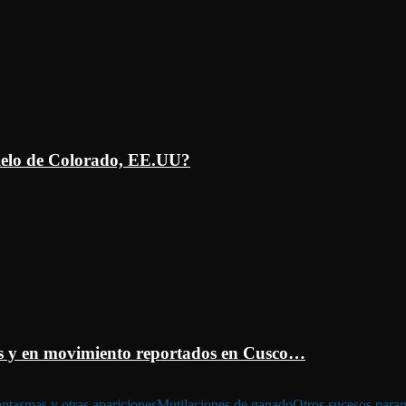
ielo de Colorado, EE.UU?
 y en movimiento reportados en Cusco…
ntasmas y otras apariciones
Mutilaciones de ganado
Otros sucesos para