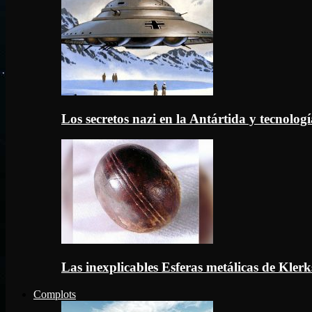
Los secretos nazi en la Antártida y tecnologí
Las inexplicables Esferas metálicas de Kler
Complots