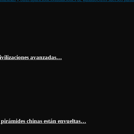
ivilizaciones avanzadas…
s pirámides chinas están envueltas…