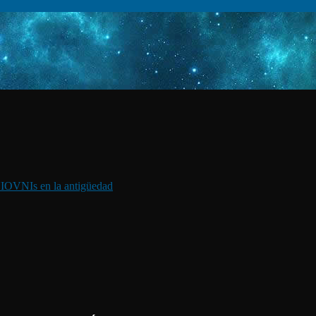
I
OVNIs en la antigüedad