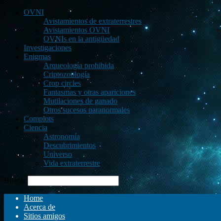
OVNI
Avistamientos de extraterrestres
Avistamientos OVNI
OVNIs en la antigüedad
Investigaciones
Enigmas
Arqueología prohibida
Criptozoología
Crop circles
Fantasmas y otras apariciones
Mutilaciones de ganado
Otros sucesos paranormales
Complots
Ciencia
Astronomía
Descubrimientos
Universo
Vida extraterrestre
Buscar
Home
Acerca de
Sitios amigos