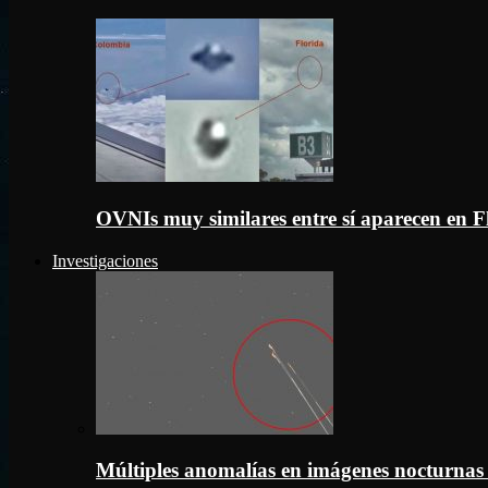
OVNIs muy similares entre sí aparecen en 
Investigaciones
Múltiples anomalías en imágenes nocturnas